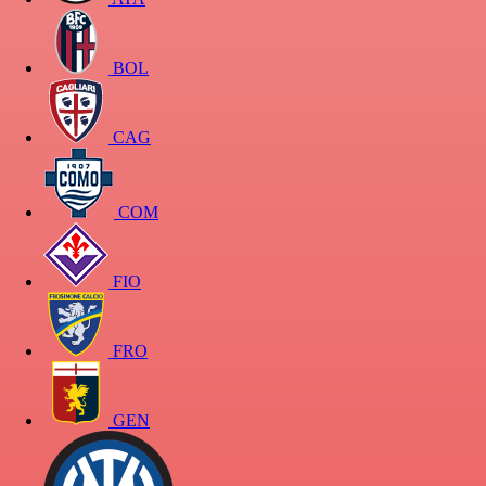
BOL
CAG
COM
FIO
FRO
GEN