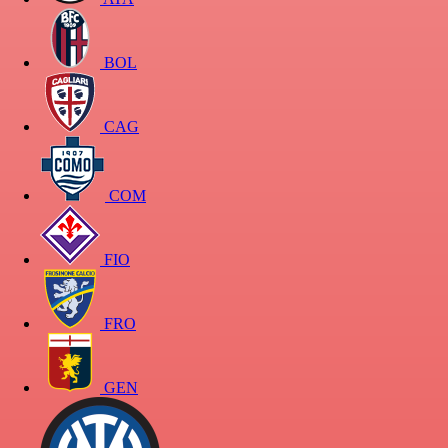
BOL
CAG
COM
FIO
FRO
GEN