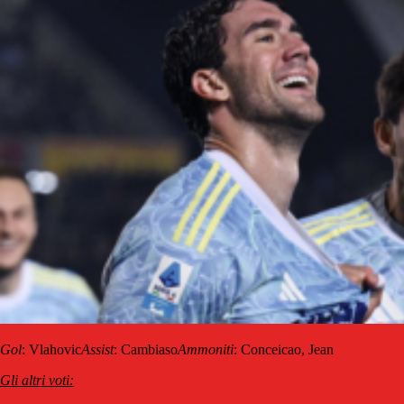
Gol
: Vlahovic
Assist
: Cambiaso
Ammoniti
: Conceicao, Jean
Gli altri voti: