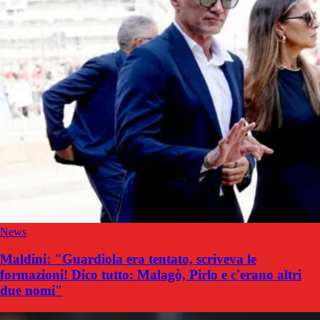
News
Maldini: "Guardiola era tentato, scriveva le
formazioni! Dico tutto: Malagò, Pirlo e c'erano altri
due nomi"