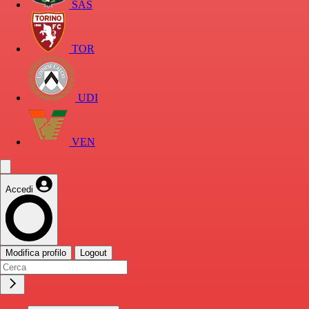
SAS
TOR
UDI
VEN
Accedi
Modifica profilo
Logout