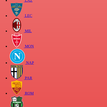
LAZ
LEC
MIL
MON
NAP
PAR
ROM