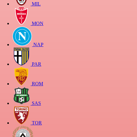
MIL
MON
NAP
PAR
ROM
SAS
TOR