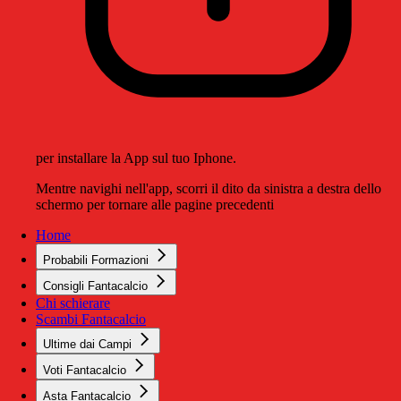
per installare la App sul tuo Iphone.
Mentre navighi nell'app, scorri il dito da sinistra a destra dello
schermo per tornare alle pagine precedenti
Home
Probabili Formazioni
Consigli Fantacalcio
Chi schierare
Scambi Fantacalcio
Ultime dai Campi
Voti Fantacalcio
Asta Fantacalcio