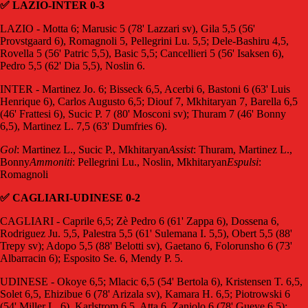
✅ LAZIO-INTER 0-3
LAZIO - Motta 6; Marusic 5 (78' Lazzari sv), Gila 5,5 (56'
Provstgaard 6), Romagnoli 5, Pellegrini Lu. 5,5; Dele-Bashiru 4,5,
Rovella 5 (56' Patric 5,5), Basic 5,5; Cancellieri 5 (56' Isaksen 6),
Pedro 5,5 (62' Dia 5,5), Noslin 6.
INTER - Martinez Jo. 6; Bisseck 6,5, Acerbi 6, Bastoni 6 (63' Luis
Henrique 6), Carlos Augusto 6,5; Diouf 7, Mkhitaryan 7, Barella 6,5
(46' Frattesi 6), Sucic P. 7 (80' Mosconi sv); Thuram 7 (46' Bonny
6,5), Martinez L. 7,5 (63' Dumfries 6).
Gol
: Martinez L., Sucic P., Mkhitaryan
Assist
: Thuram, Martinez L.,
Bonny
Ammoniti
: Pellegrini Lu., Noslin, Mkhitaryan
Espulsi
:
Romagnoli
✅ CAGLIARI-UDINESE 0-2
CAGLIARI - Caprile 6,5; Zè Pedro 6 (61' Zappa 6), Dossena 6,
Rodriguez Ju. 5,5, Palestra 5,5 (61' Sulemana I. 5,5), Obert 5,5 (88'
Trepy sv); Adopo 5,5 (88' Belotti sv), Gaetano 6, Folorunsho 6 (73'
Albarracin 6); Esposito Se. 6, Mendy P. 5.
UDINESE - Okoye 6,5; Mlacic 6,5 (54' Bertola 6), Kristensen T. 6,5,
Solet 6,5, Ehizibue 6 (78' Arizala sv), Kamara H. 6,5; Piotrowski 6
(54' Miller L. 6), Karlstrom 6,5, Atta 6, Zaniolo 6 (78' Gueye 6,5);