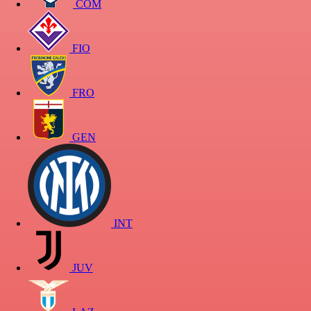
COM
FIO
FRO
GEN
INT
JUV