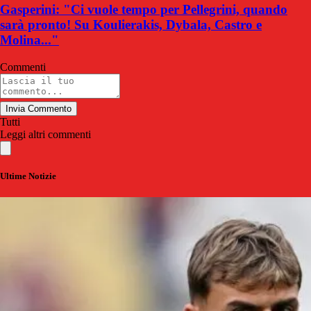
Gasperini: "Ci vuole tempo per Pellegrini, quando
sarà pronto! Su Koulierakis, Dybala, Castro e
Molina..."
Commenti
Invia Commento
Tutti
Leggi altri commenti
Ultime Notizie