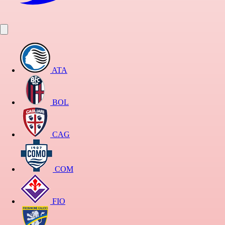
ATA
BOL
CAG
COM
FIO