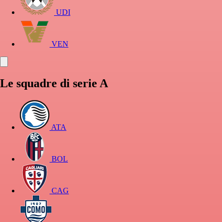
UDI
VEN
Le squadre di serie A
ATA
BOL
CAG