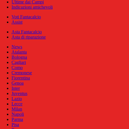
Ultime dai Campi
Indicazioni amichevoli
Voti Fantacalcio
Assist
Asta Fantacalcio
Asta di riparazione
News
Atalanta
Bologna
Cagliari
Como
Cremonese
Fiorentina
Genoa
Inter
Juventus
Lazio
Lecce
Milan
Napoli
Parma
Pisa