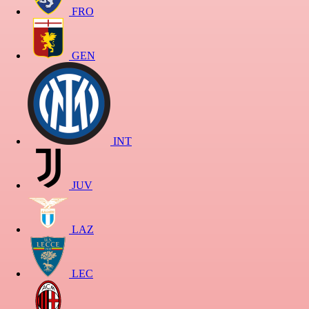
FRO
GEN
INT
JUV
LAZ
LEC