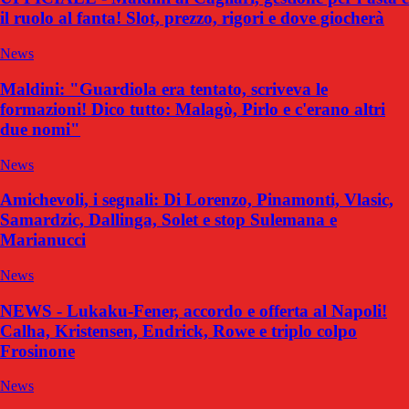
il ruolo al fanta! Slot, prezzo, rigori e dove giocherà
News
Maldini: "Guardiola era tentato, scriveva le
formazioni! Dico tutto: Malagò, Pirlo e c'erano altri
due nomi"
News
Amichevoli, i segnali: Di Lorenzo, Pinamonti, Vlasic,
Samardzic, Dallinga, Solet e stop Sulemana e
Marianucci
News
NEWS - Lukaku-Fener, accordo e offerta al Napoli!
Calha, Kristensen, Endrick, Rowe e triplo colpo
Frosinone
News