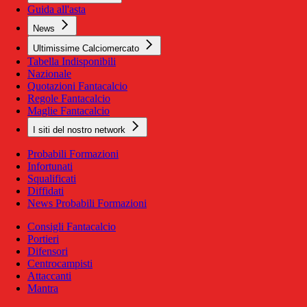
Guida all'asta
News
Ultimissime Calciomercato
Tabella Indisponibili
Nazionale
Quotazioni Fantacalcio
Regole Fantacalcio
Maglie Fantacalcio
I siti del nostro network
Probabili Formazioni
Infortunati
Squalificati
Diffidati
News Probabili Formazioni
Consigli Fantacalcio
Portieri
Difensori
Centrocampisti
Attaccanti
Mantra