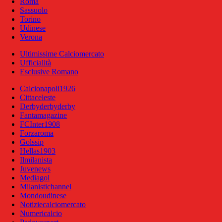
Roma
Sassuolo
Torino
Udinese
Verona
Ultimissime Calciomercato
Ufficialità
Esclusive Romano
Calcionapoli1926
Cittaceleste
Derbyderbyderby
Fantamagazine
FCInter1908
Forzaroma
Golssip
Hellas1903
Ilmilanista
Juvenews
Mediagol
Milanistichannel
Mondoudinese
Notiziecalciomercato
Numericalcio