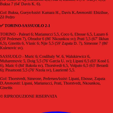
Buksa 7 (64' Davis K. 6).
Gol
: Buksa, Gueye
Assist
: Kamara H., Davis K.
Ammoniti
: Ehizibue,
Zè Pedro
✅ TORINO-SASSUOLO 2-1
TORINO - Paleari 6; Marianucci 5,5, Coco 6, Ebosse 6,5, Lazaro 6
(59' Pedersen 7), Obrador 6 (86' Nkounkou sv); Prati 5,5 (67' Ilkhan
6,5), Gineitis 6, Vlasic 6; Njie 5,5 (59' Zapata D. 7), Simeone 7 (86'
Kulenovic sv).
SASSUOLO - Muric 6; Coulibaly W. 6, Walukiewicz 6,
Muharemovic 5, Doig 5,5 (76' Garcia U. sv); Lipani 6,5 (63' Konè I.
6), Matic 6 (84' Bakola sv), Thorstvedt 6,5, Volpato 6,5 (63' Berardi
6); Pinamonti 5,5 (76' Nzola sv), Laurientè 5,5.
Gol
: Thorstvedt, Simeone, Pedersen
Assist
: Lipani, Ebosse, Zapata
D.
Ammoniti
: Lipani, Marianucci, Prati, Thorstvedt, Nkounkou,
Gineitis
© RIPRODUZIONE RISERVATA