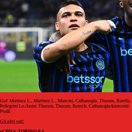
Gol
: Martinez L., Martinez L., Mancini, Calhanoglu, Thuram, Barella,
Pellegrini Lo.
Assist
: Thuram, Thuram, Rensch, Calhanoglu
Ammoniti
:
Pisilli
Gli altri voti:
✅ PISA-TORINO 0-1