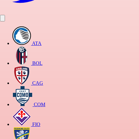
ATA
BOL
CAG
COM
FIO