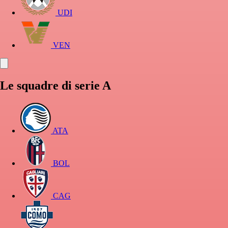
UDI
VEN
Le squadre di serie A
ATA
BOL
CAG