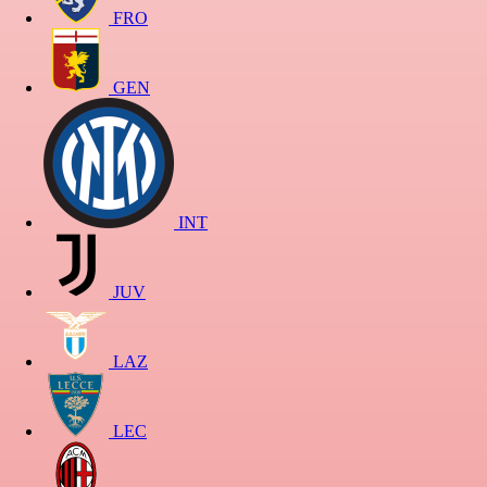
FRO
GEN
INT
JUV
LAZ
LEC