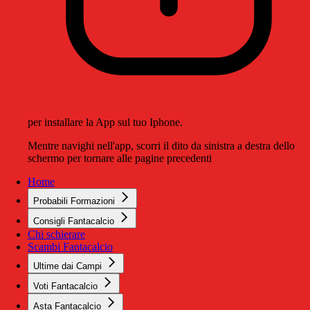
per installare la App sul tuo Iphone.
Mentre navighi nell'app, scorri il dito da sinistra a destra dello
schermo per tornare alle pagine precedenti
Home
Probabili Formazioni
Consigli Fantacalcio
Chi schierare
Scambi Fantacalcio
Ultime dai Campi
Voti Fantacalcio
Asta Fantacalcio