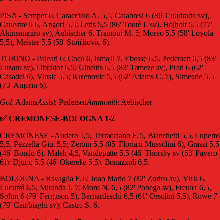
PISA - Semper 6; Caracciolo A. 5,5, Calabresi 6 (86' Cuadrado sv),
Canestrelli 6, Angori 5,5; Leris 5,5 (86' Tourè I. sv), Hojholt 5,5 (77'
Akinsanmiro sv), Aebischer 6, Tramoni M. 5; Moreo 5,5 (58' Loyola
5,5), Meister 5,5 (58' Stojilkovic 6).
TORINO - Paleari 6; Coco 6, Ismajli 7, Ebosse 6,5, Pedersen 6,5 (83'
Lazaro sv), Obrador 6,5; Gineitis 6,5 (83' Tameze sv), Prati 6 (62'
Casadei 6), Vlasic 5,5; Kulenovic 5,5 (62' Adams C. 7), Simeone 5,5
(73' Anjorin 6).
Gol
: Adams
Assist
: Pedersen
Ammoniti
: Aebischer
✅ CREMONESE-BOLOGNA 1-2
CREMONESE - Audero 5,5; Terracciano F. 5, Bianchetti 5,5, Luperto
5,5, Pezzella Giu. 5,5; Zerbin 5,5 (85' Floriani Mussolini 6), Grassi 5,5
(46' Bondo 6), Maleh 4,5, Vandeputte 5,5 (46' Thorsby sv (53' Payero
6)); Djuric 5,5 (46' Okereke 5,5), Bonazzoli 6,5.
BOLOGNA - Ravaglia F. 6; Joao Mario 7 (82' Zortea sv), Vitik 6,
Lucumì 6,5, Miranda J. 7; Moro N. 6,5 (82' Pobega sv), Freuler 6,5,
Sohm 6 (79' Ferguson 5), Bernardeschi 6,5 (61' Orsolini 5,5), Rowe 7
(79' Cambiaghi sv); Castro S. 6.