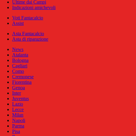
Ultime dai Campi
Indicazioni amichevoli
Voti Fantacalcio
Assist
Asta Fantacalcio
Asta di riparazione
News
Atalanta
Bologna
Cagliari
Como
Cremonese
Fiorentina
Genoa
Inter
Juventus
Lazio
Lecce
Milan
Napoli
Parma
Pisa