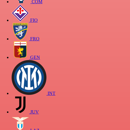
COM
FIO
FRO
GEN
INT
JUV