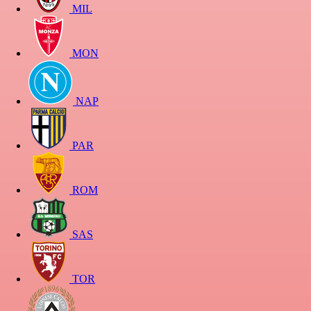
MIL
MON
NAP
PAR
ROM
SAS
TOR