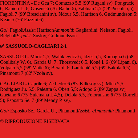
FIORENTINA - De Gea 7; Comuzzo 5,5 (90' Rugani sv), Pongracic
6, Ranieri L. 6, Gosens 6 (76' Balbo 6); Fabbian 5,5 (59' Piccoli 5,5),
Fagioli 7 (90' Brescianini sv), Ndour 5,5, Harrison 6, Gudmundsson 5;
Kean 5 (76' Fazzini 6).
Gol
: Fagioli
Assist
: Harrison
Ammoniti
: Gagliardini, Nelsson, Fagioli,
Belghali
Espulsi
: Suslov, Gudmundsson
✅ SASSUOLO-CAGLIARI 2-1
SASSUOLO - Muric 5,5; Walukiewicz 6, Idzes 5,5, Romagna 6 (58'
Coulibaly W. 6), Garcia U. 7; Thorstvedt 6,5, Konè I. 6 (69' Lipani 6),
Volpato 5,5 (58' Matic 6); Berardi 6, Laurientè 5,5 (69' Bakola 6,5),
Pinamonti 7 (82' Nzola sv).
CAGLIARI - Caprile 6; Zè Pedro 6 (83' Kilicsoy sv), Mina 5,5,
Rodriguez Ju. 5,5, Palestra 6, Obert 5,5; Adopo 6 (89' Zappa sv),
Gaetano 6 (75' Sulemana I. 4,5), Deiola 5,5, Folorunsho 6 (75' Borrelli
5); Esposito Se. 7 (89' Mendy P. sv).
Gol:
Esposito Se., Garcia U., Pinamonti
Assist:
-
Ammoniti:
Pinamonti
© RIPRODUZIONE RISERVATA