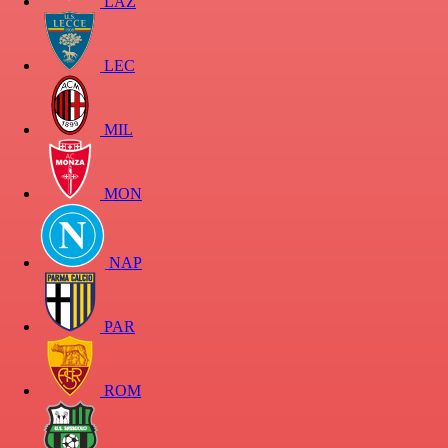
LAZ
LEC
MIL
MON
NAP
PAR
ROM