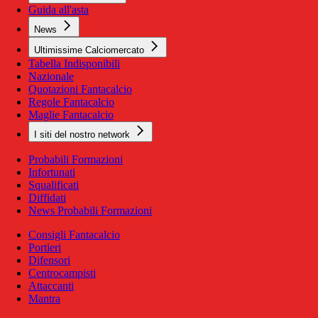
Guida all'asta
News
Ultimissime Calciomercato
Tabella Indisponibili
Nazionale
Quotazioni Fantacalcio
Regole Fantacalcio
Maglie Fantacalcio
I siti del nostro network
Probabili Formazioni
Infortunati
Squalificati
Diffidati
News Probabili Formazioni
Consigli Fantacalcio
Portieri
Difensori
Centrocampisti
Attaccanti
Mantra