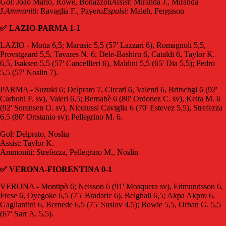
Gol
: Joao Mario, Rowe, Bonazzoli
Assist
: Miranda J., Miranda
J.
Ammoniti
: Ravaglia F., Payero
Espulsi
: Maleh, Ferguson
✅ LAZIO-PARMA 1-1
LAZIO - Motta 6,5; Marusic 5,5 (57' Lazzari 6), Romagnoli 5,5,
Provstgaard 5,5, Tavares N. 6; Dele-Bashiru 6, Cataldi 6, Taylor K.
6,5, Isaksen 5,5 (57' Cancellieri 6), Maldini 5,5 (65' Dia 5,5); Pedro
5,5 (57' Noslin 7).
PARMA - Suzuki 6; Delprato 7, Circati 6, Valenti 6, Britschgi 6 (92'
Carboni F. sv), Valeri 6,5; Bernabè 6 (80' Ordonez C. sv), Keita M. 6
(92' Sorensen O. sv), Nicolussi Caviglia 6 (70' Estevez 5,5), Strefezza
6,5 (80' Oristanio sv); Pellegrino M. 6.
Gol: Delprato, Noslin
Assist: Taylor K.
Ammoniti: Strefezza, Pellegrino M., Noslin
✅ VERONA-FIORENTINA 0-1
VERONA - Montipò 6; Nelsson 6 (91' Mosquera sv), Edmundsson 6,
Frese 6, Oyegoke 6,5 (75' Bradaric 6), Belghali 6,5; Akpa Akpro 6,
Gagliardini 6, Bernede 6,5 (75' Suslov 4,5); Bowie 5,5, Orban G. 5,5
(67' Sarr A. 5,5).