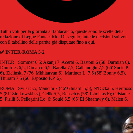
Tutti i voti per la giornata al fantacalcio, queste sono le scelte della
redazione di Leghe Fantacalcio. Di seguito, tutte le decisioni sui voti
con il tabellino delle partite già disputate fino a qui.
✅ INTER-ROMA 5-2
INTER - Sommer 6,5; Akanji 7, Acerbi 6, Bastoni 6 (58' Darmian 6),
Dumfries 6,5, Dimarco 6,5; Barella 7,5, Calhanoglu 7,5 (66' Sucic P.
6), Zielinski 7 (76' Mkhitaryan 6); Martinez L. 7,5 (58' Bonny 6,5),
Thuram 7,5 (66' Esposito F.P. 6).
ROMA - Svilar 5,5; Mancini 7 (46' Ghilardi 5,5), N'Dicka 5, Hermoso
5 (81' Ziolkowski sv), Celik 5,5, Rensch 6 (58' Tsimikas 6); Cristante
5, Pisilli 5, Pellegrini Lo. 6; Soulè 5,5 (65' El Shaarawy 6), Malen 6.