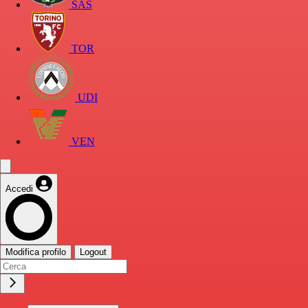
SAS
TOR
UDI
VEN
Accedi
Modifica profilo
Logout