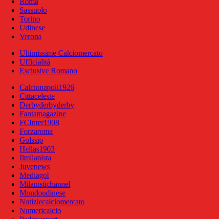
Roma
Sassuolo
Torino
Udinese
Verona
Ultimissime Calciomercato
Ufficialità
Esclusive Romano
Calcionapoli1926
Cittaceleste
Derbyderbyderby
Fantamagazine
FCInter1908
Forzaroma
Golssip
Hellas1903
Ilmilanista
Juvenews
Mediagol
Milanistichannel
Mondoudinese
Notiziecalciomercato
Numericalcio