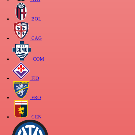
BOL
CAG
COM
FIO
FRO
GEN