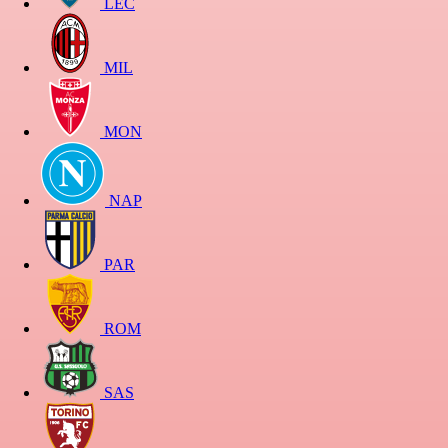
LEC
MIL
MON
NAP
PAR
ROM
SAS