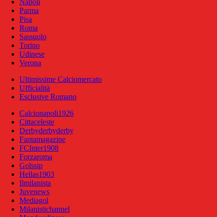
Napoli
Parma
Pisa
Roma
Sassuolo
Torino
Udinese
Verona
Ultimissime Calciomercato
Ufficialità
Esclusive Romano
Calcionapoli1926
Cittaceleste
Derbyderbyderby
Fantamagazine
FCInter1908
Forzaroma
Golssip
Hellas1903
Ilmilanista
Juvenews
Mediagol
Milanistichannel