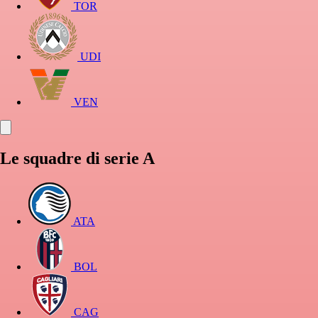
TOR
UDI
VEN
Le squadre di serie A
ATA
BOL
CAG