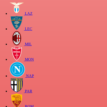
LAZ
LEC
MIL
MON
NAP
PAR
ROM