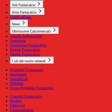
Voti Fantacalcio
Asta Fantacalcio
Guida all'asta
News
Ultimissime Calciomercato
Tabella Indisponibili
Nazionale
Quotazioni Fantacalcio
Regole Fantacalcio
Maglie Fantacalcio
I siti del nostro network
Probabili Formazioni
Infortunati
Squalificati
Diffidati
News Probabili Formazioni
Consigli Fantacalcio
Portieri
Difensori
Centrocampisti