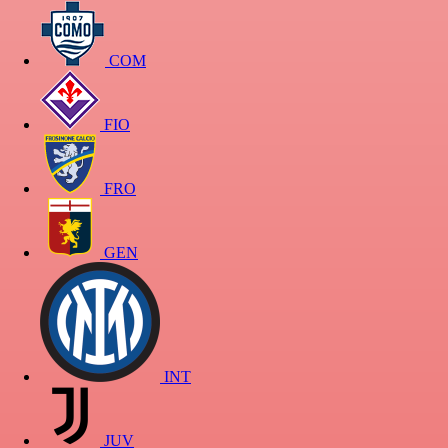
COM
FIO
FRO
GEN
INT
JUV