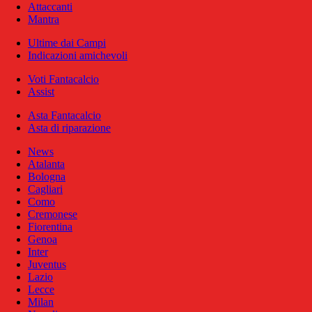
Attaccanti
Mantra
Ultime dai Campi
Indicazioni amichevoli
Voti Fantacalcio
Assist
Asta Fantacalcio
Asta di riparazione
News
Atalanta
Bologna
Cagliari
Como
Cremonese
Fiorentina
Genoa
Inter
Juventus
Lazio
Lecce
Milan