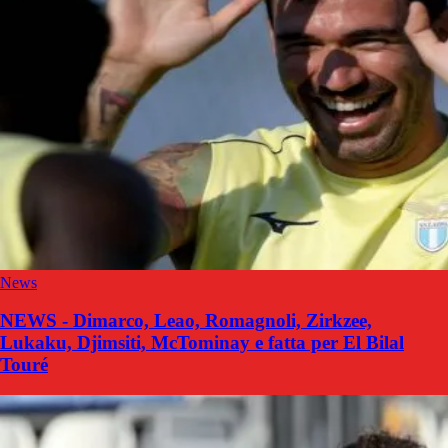
News
NEWS - Dimarco, Leao, Romagnoli, Zirkzee,
Lukaku, Djimsiti, McTominay e fatta per El Bilal
Touré