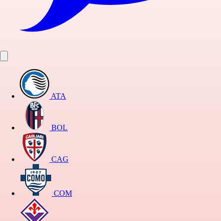
ATA
BOL
CAG
COM