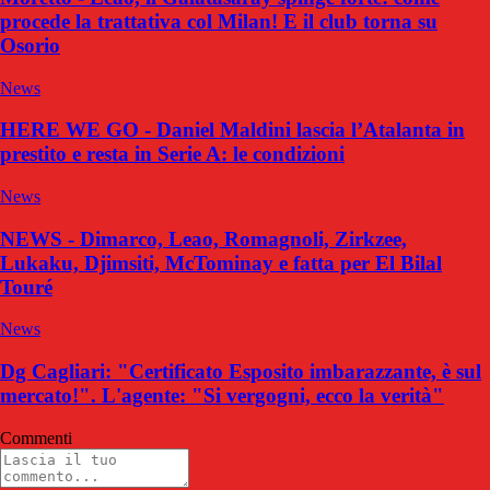
procede la trattativa col Milan! E il club torna su
Osorio
News
HERE WE GO - Daniel Maldini lascia l’Atalanta in
prestito e resta in Serie A: le condizioni
News
NEWS - Dimarco, Leao, Romagnoli, Zirkzee,
Lukaku, Djimsiti, McTominay e fatta per El Bilal
Touré
News
Dg Cagliari: "Certificato Esposito imbarazzante, è sul
mercato!". L'agente: "Si vergogni, ecco la verità"
Commenti