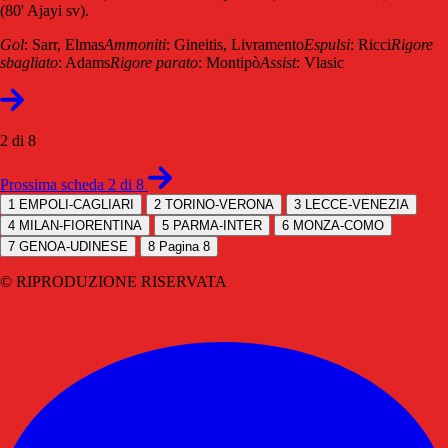
(80' Ajayi sv).
Gol
: Sarr, Elmas
Ammoniti
: Gineitis, Livramento
Espulsi
: Ricci
Rigore
sbagliato
: Adams
Rigore parato
: Montipò
Assist
: Vlasic
2 di 8
Prossima scheda 2 di 8
1
EMPOLI-CAGLIARI
2
TORINO-VERONA
3
LECCE-VENEZIA
4
MILAN-FIORENTINA
5
PARMA-INTER
6
MONZA-COMO
7
GENOA-UDINESE
8
Pagina 8
© RIPRODUZIONE RISERVATA