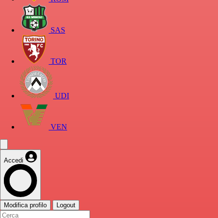
SAS
TOR
UDI
VEN
Accedi
Modifica profilo
Logout