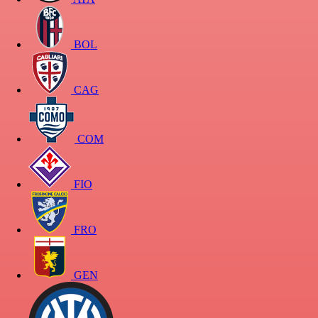
BOL
CAG
COM
FIO
FRO
GEN