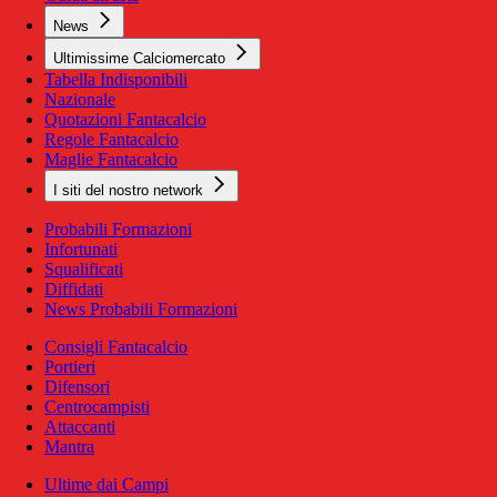
News
Ultimissime Calciomercato
Tabella Indisponibili
Nazionale
Quotazioni Fantacalcio
Regole Fantacalcio
Maglie Fantacalcio
I siti del nostro network
Probabili Formazioni
Infortunati
Squalificati
Diffidati
News Probabili Formazioni
Consigli Fantacalcio
Portieri
Difensori
Centrocampisti
Attaccanti
Mantra
Ultime dai Campi