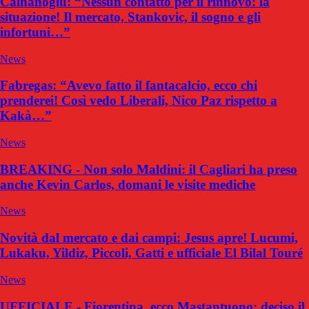
Calhanoglu: “Nessun contatto per il rinnovo: la
situazione! Il mercato, Stankovic, il sogno e gli
infortuni…”
News
Fabregas: “Avevo fatto il fantacalcio, ecco chi
prenderei! Così vedo Liberali, Nico Paz rispetto a
Kakà…”
News
BREAKING - Non solo Maldini: il Cagliari ha preso
anche Kevin Carlos, domani le visite mediche
News
Novità dal mercato e dai campi: Jesus apre! Lucumi,
Lukaku, Yildiz, Piccoli, Gatti e ufficiale El Bilal Touré
News
UFFICIALE - Fiorentina, ecco Mastantuono: deciso il