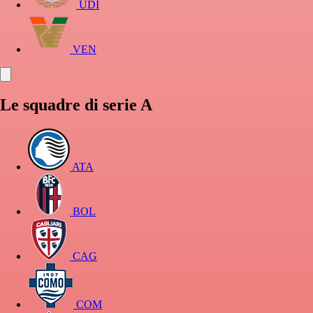
UDI
VEN
Le squadre di serie A
ATA
BOL
CAG
COM