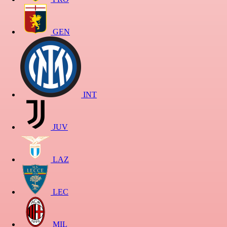
GEN
INT
JUV
LAZ
LEC
MIL