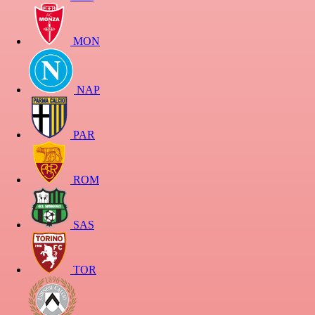
MON
NAP
PAR
ROM
SAS
TOR