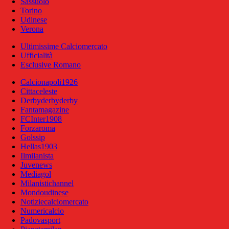
Sassuolo
Torino
Udinese
Verona
Ultimissime Calciomercato
Ufficialità
Esclusive Romano
Calcionapoli1926
Cittaceleste
Derbyderbyderby
Fantamagazine
FCInter1908
Forzaroma
Golssip
Hellas1903
Ilmilanista
Juvenews
Mediagol
Milanistichannel
Mondoudinese
Notiziecalciomercato
Numericalcio
Padovasport