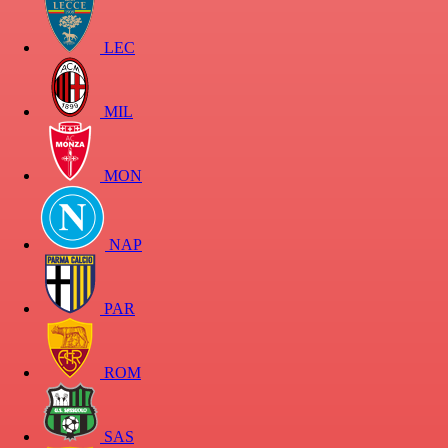
LEC
MIL
MON
NAP
PAR
ROM
SAS