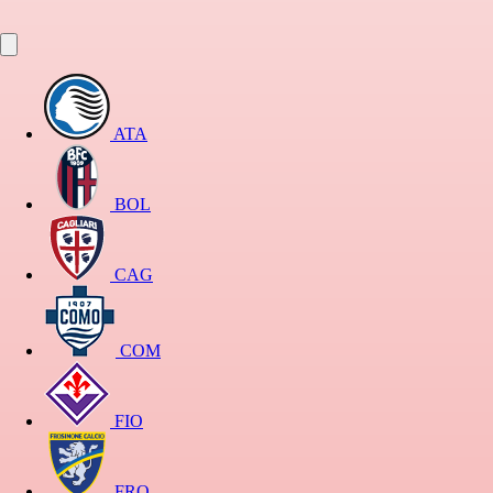
ATA
BOL
CAG
COM
FIO
FRO