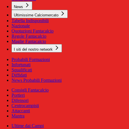
News
Ultimissime Calciomercato
Tabella Indisponibili
Nazionale
Quotazioni Fantacalcio
Regole Fantacalcio
Maglie Fantacalcio
I siti del nostro network
Probabili Formazioni
Infortunati
Squalificati
Diffidati
News Probabili Formazioni
Consigli Fantacalcio
Portieri
Difensori
Centrocampisti
Attaccanti
Mantra
Ultime dai Campi