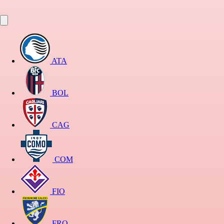
ATA
BOL
CAG
COM
FIO
FRO