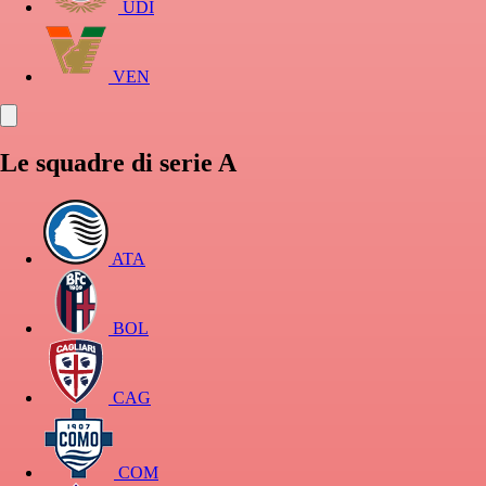
UDI
VEN
Le squadre di serie A
ATA
BOL
CAG
COM