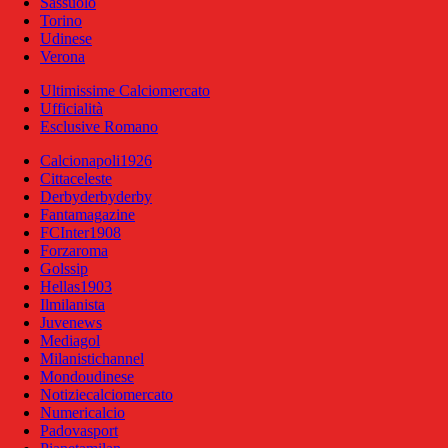
Sassuolo
Torino
Udinese
Verona
Ultimissime Calciomercato
Ufficialità
Esclusive Romano
Calcionapoli1926
Cittaceleste
Derbyderbyderby
Fantamagazine
FCInter1908
Forzaroma
Golssip
Hellas1903
Ilmilanista
Juvenews
Mediagol
Milanistichannel
Mondoudinese
Notiziecalciomercato
Numericalcio
Padovasport