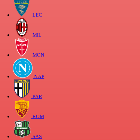
LEC
MIL
MON
NAP
PAR
ROM
SAS