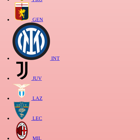
GEN
INT
JUV
LAZ
LEC
MIL