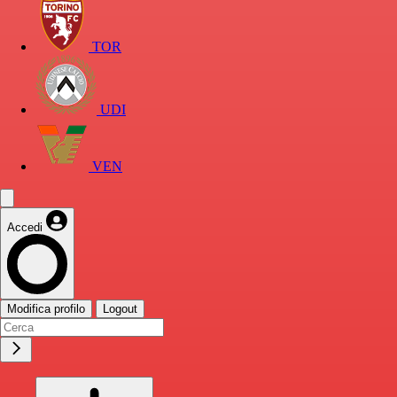
TOR
UDI
VEN
Accedi
Modifica profilo
Logout