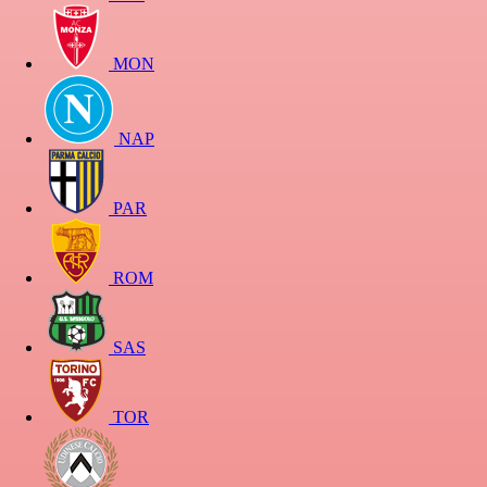
MON
NAP
PAR
ROM
SAS
TOR