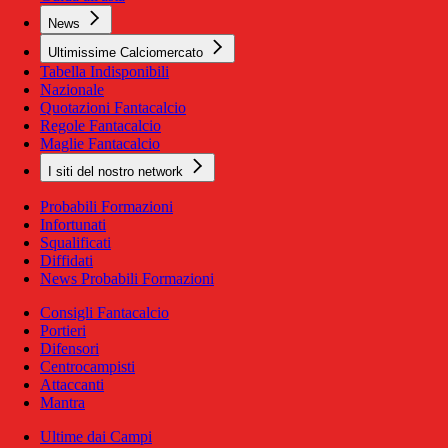
News
Ultimissime Calciomercato
Tabella Indisponibili
Nazionale
Quotazioni Fantacalcio
Regole Fantacalcio
Maglie Fantacalcio
I siti del nostro network
Probabili Formazioni
Infortunati
Squalificati
Diffidati
News Probabili Formazioni
Consigli Fantacalcio
Portieri
Difensori
Centrocampisti
Attaccanti
Mantra
Ultime dai Campi