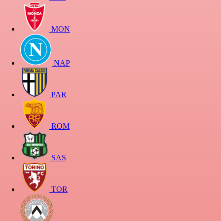
MON
NAP
PAR
ROM
SAS
TOR