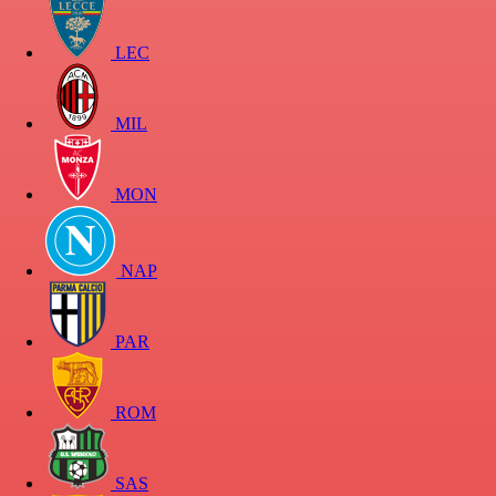
LEC
MIL
MON
NAP
PAR
ROM
SAS