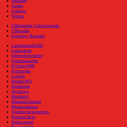
Sassuolo
Torino
Udinese
Verona
Ultimissime Calciomercato
Ufficialità
Esclusive Romano
Calcionapoli1926
Cittaceleste
Derbyderbyderby
Fantamagazine
FCInter1908
Forzaroma
Golssip
Hellas1903
Ilmilanista
Juvenews
Mediagol
Milanistichannel
Mondoudinese
Notiziecalciomercato
Numericalcio
Padovasport