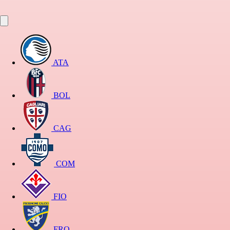
ATA
BOL
CAG
COM
FIO
FRO