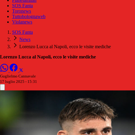
Pianetamilan
SOS Fanta
Toronews
Tuttobolognaweb
Violanews
SOS Fanta
News
Lorenzo Lucca al Napoli, ecco le visite mediche
Lorenzo Lucca al Napoli, ecco le visite mediche
Guglielmo Cannavale
17 luglio 2025 - 15:31