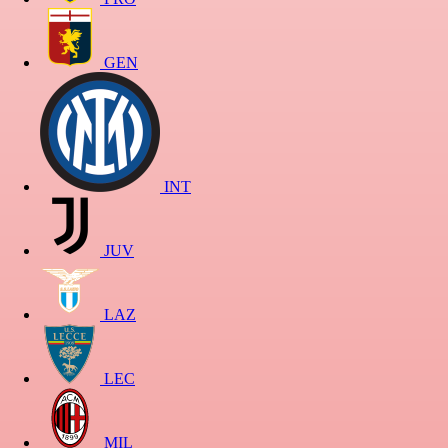
GEN
INT
JUV
LAZ
LEC
MIL