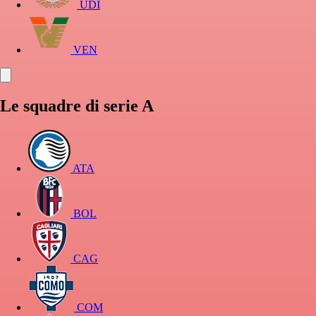
UDI
VEN
Le squadre di serie A
ATA
BOL
CAG
COM