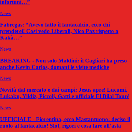
infortuni…”
News
Fabregas: “Avevo fatto il fantacalcio, ecco chi
prenderei! Così vedo Liberali, Nico Paz rispetto a
Kakà…”
News
BREAKING - Non solo Maldini: il Cagliari ha preso
anche Kevin Carlos, domani le visite mediche
News
Novità dal mercato e dai campi: Jesus apre! Lucumi,
Lukaku, Yildiz, Piccoli, Gatti e ufficiale El Bilal Touré
News
UFFICIALE - Fiorentina, ecco Mastantuono: deciso il
ruolo al fantacalcio! Slot, rigori e cosa fare all’asta