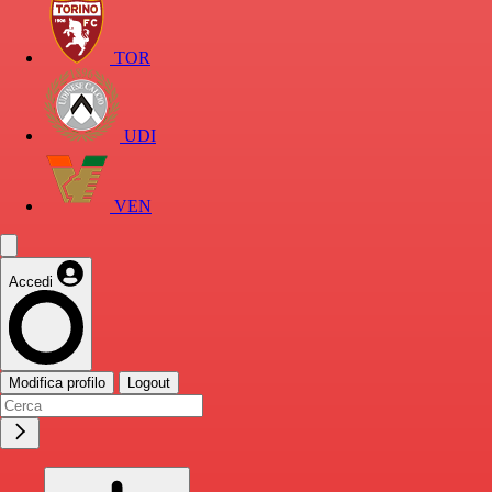
TOR
UDI
VEN
Accedi
Modifica profilo
Logout