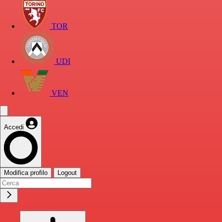
TOR
UDI
VEN
Accedi
Modifica profilo
Logout