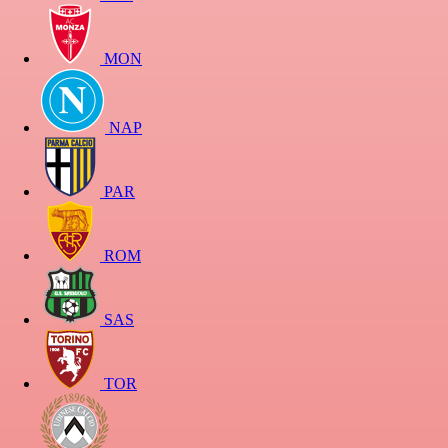
MON
NAP
PAR
ROM
SAS
TOR