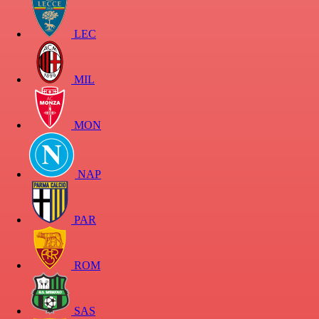
LEC
MIL
MON
NAP
PAR
ROM
SAS