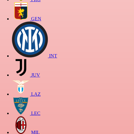
GEN
INT
JUV
LAZ
LEC
MIL