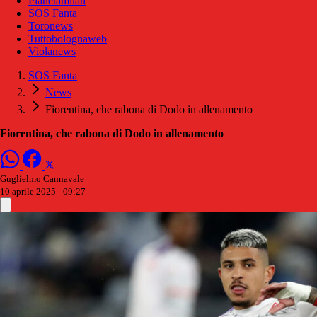
Pianetamilan
SOS Fanta
Toronews
Tuttobolognaweb
Violanews
SOS Fanta
News
Fiorentina, che rabona di Dodo in allenamento
Fiorentina, che rabona di Dodo in allenamento
Guglielmo Cannavale
10 aprile 2025 - 09:27