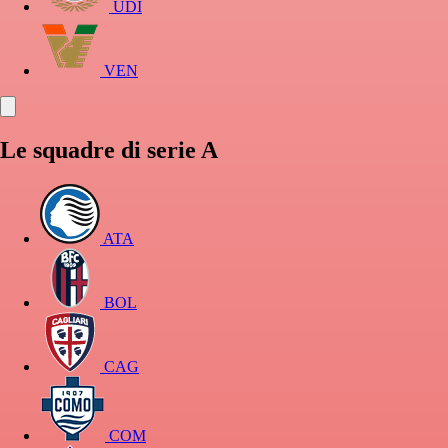
UDI
VEN
Le squadre di serie A
ATA
BOL
CAG
COM