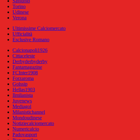
Sassuolo
Torino
Udinese
Verona
Ultimissime Calciomercato
Ufficialità
Esclusive Romano
Calcionapoli1926
Cittaceleste
Derbyderbyderby
Fantamagazine
FCInter1908
Forzaroma
Golssip
Hellas1903
Ilmilanista
Juvenews
Mediagol
Milanistichannel
Mondoudinese
Notiziecalciomercato
Numericalcio
Padovasport