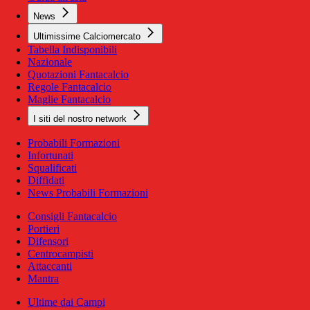
News
Ultimissime Calciomercato
Tabella Indisponibili
Nazionale
Quotazioni Fantacalcio
Regole Fantacalcio
Maglie Fantacalcio
I siti del nostro network
Probabili Formazioni
Infortunati
Squalificati
Diffidati
News Probabili Formazioni
Consigli Fantacalcio
Portieri
Difensori
Centrocampisti
Attaccanti
Mantra
Ultime dai Campi