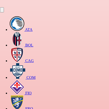
ATA
BOL
CAG
COM
FIO
FRO