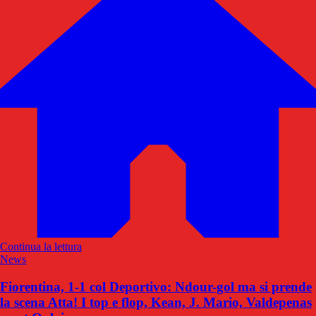
Continua la lettura
News
Fiorentina, 1-1 col Deportivo: Ndour-gol ma si prende
la scena Atta! I top e flop, Kean, J. Mario, Valdepenas