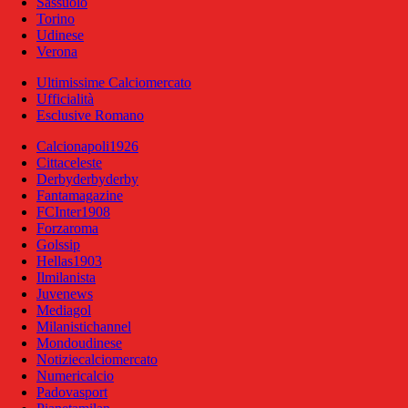
Sassuolo
Torino
Udinese
Verona
Ultimissime Calciomercato
Ufficialità
Esclusive Romano
Calcionapoli1926
Cittaceleste
Derbyderbyderby
Fantamagazine
FCInter1908
Forzaroma
Golssip
Hellas1903
Ilmilanista
Juvenews
Mediagol
Milanistichannel
Mondoudinese
Notiziecalciomercato
Numericalcio
Padovasport