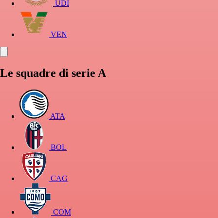
UDI
VEN
Le squadre di serie A
ATA
BOL
CAG
COM