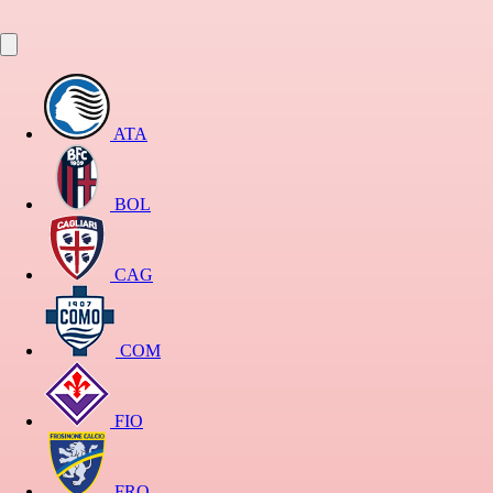
ATA
BOL
CAG
COM
FIO
FRO