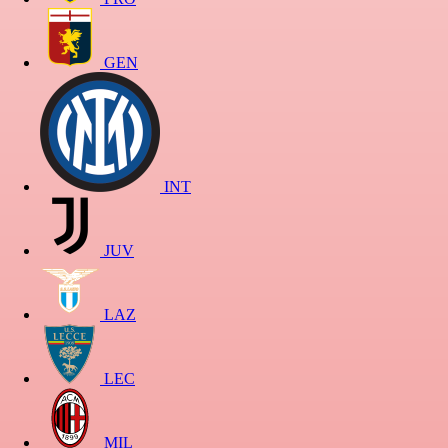
GEN
INT
JUV
LAZ
LEC
MIL