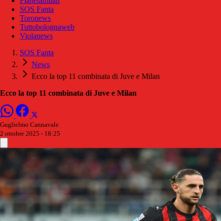
Pianetamilan
SOS Fanta
Toronews
Tuttobolognaweb
Violanews
SOS Fanta
News
Ecco la top 11 combinata di Juve e Milan
Ecco la top 11 combinata di Juve e Milan
Guglielmo Cannavale
2 ottobre 2025 - 18:25