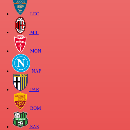
LEC
MIL
MON
NAP
PAR
ROM
SAS