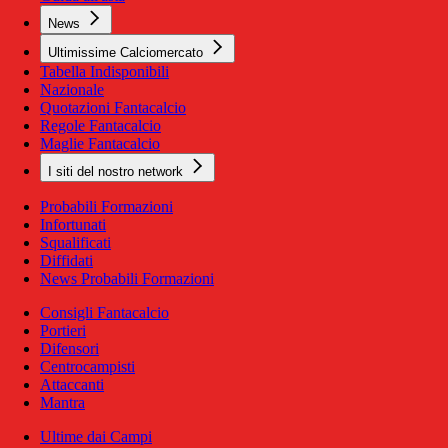
News
Ultimissime Calciomercato
Tabella Indisponibili
Nazionale
Quotazioni Fantacalcio
Regole Fantacalcio
Maglie Fantacalcio
I siti del nostro network
Probabili Formazioni
Infortunati
Squalificati
Diffidati
News Probabili Formazioni
Consigli Fantacalcio
Portieri
Difensori
Centrocampisti
Attaccanti
Mantra
Ultime dai Campi