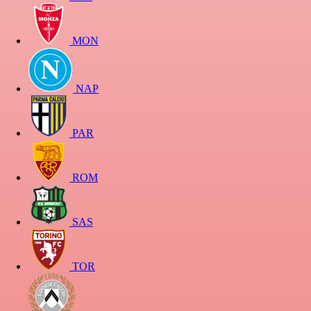
MON
NAP
PAR
ROM
SAS
TOR