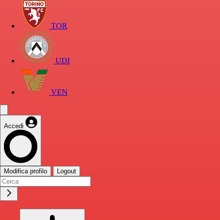
TOR
UDI
VEN
Accedi
Modifica profilo
Logout