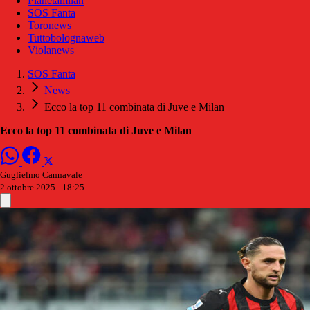
Pianetamilan
SOS Fanta
Toronews
Tuttobolognaweb
Violanews
SOS Fanta
News
Ecco la top 11 combinata di Juve e Milan
Ecco la top 11 combinata di Juve e Milan
Guglielmo Cannavale
2 ottobre 2025 - 18:25