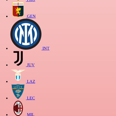
GEN
INT
JUV
LAZ
LEC
MIL