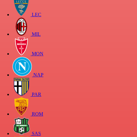
LEC
MIL
MON
NAP
PAR
ROM
SAS