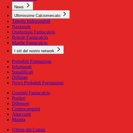
News
Ultimissime Calciomercato
Tabella Indisponibili
Nazionale
Quotazioni Fantacalcio
Regole Fantacalcio
Maglie Fantacalcio
I siti del nostro network
Probabili Formazioni
Infortunati
Squalificati
Diffidati
News Probabili Formazioni
Consigli Fantacalcio
Portieri
Difensori
Centrocampisti
Attaccanti
Mantra
Ultime dai Campi