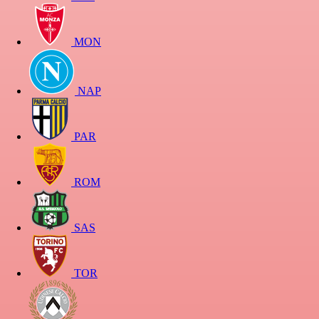
MON
NAP
PAR
ROM
SAS
TOR