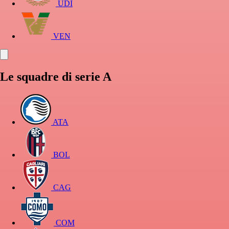
UDI
VEN
Le squadre di serie A
ATA
BOL
CAG
COM