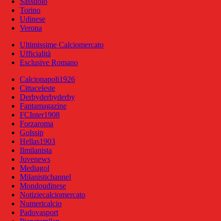
Sassuolo
Torino
Udinese
Verona
Ultimissime Calciomercato
Ufficialità
Esclusive Romano
Calcionapoli1926
Cittaceleste
Derbyderbyderby
Fantamagazine
FCInter1908
Forzaroma
Golssip
Hellas1903
Ilmilanista
Juvenews
Mediagol
Milanistichannel
Mondoudinese
Notiziecalciomercato
Numericalcio
Padovasport