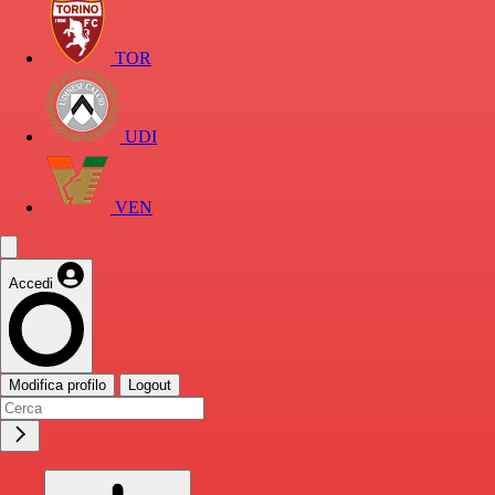
TOR
UDI
VEN
Accedi
Modifica profilo
Logout