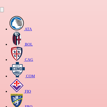
ATA
BOL
CAG
COM
FIO
FRO