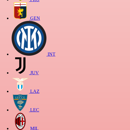
GEN
INT
JUV
LAZ
LEC
MIL