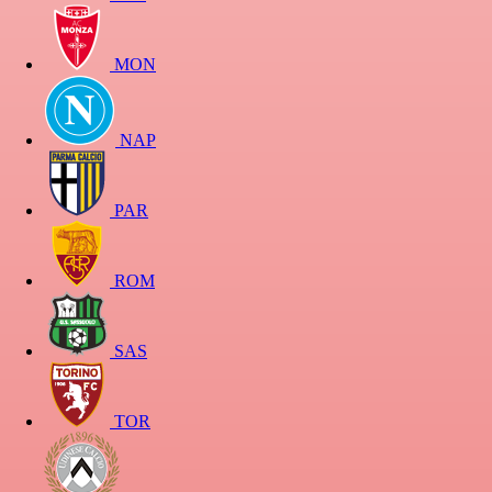
MON
NAP
PAR
ROM
SAS
TOR