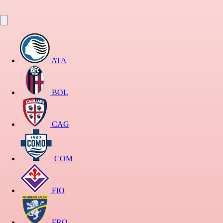
ATA
BOL
CAG
COM
FIO
FRO