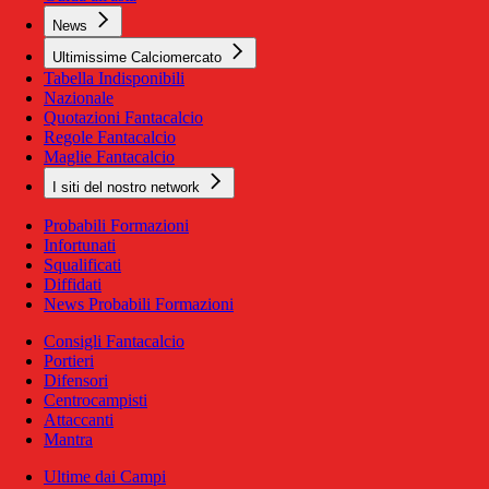
News
Ultimissime Calciomercato
Tabella Indisponibili
Nazionale
Quotazioni Fantacalcio
Regole Fantacalcio
Maglie Fantacalcio
I siti del nostro network
Probabili Formazioni
Infortunati
Squalificati
Diffidati
News Probabili Formazioni
Consigli Fantacalcio
Portieri
Difensori
Centrocampisti
Attaccanti
Mantra
Ultime dai Campi