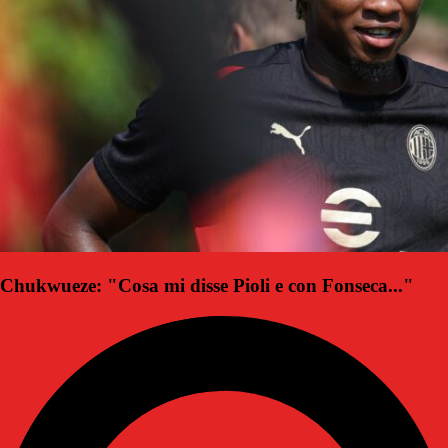
Chukwueze: "Cosa mi disse Pioli e con Fonseca..."