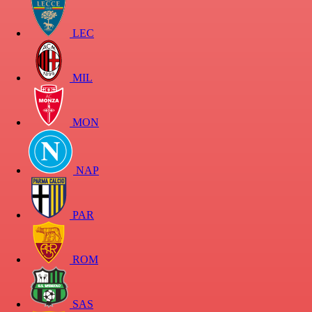
LEC
MIL
MON
NAP
PAR
ROM
SAS