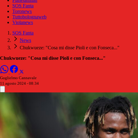
Pianetamilan
SOS Fanta
Toronews
Tuttobolognaweb
Violanews
SOS Fanta
News
Chukwueze: "Cosa mi disse Pioli e con Fonseca..."
Chukwueze: "Cosa mi disse Pioli e con Fonseca..."
Guglielmo Cannavale
11 agosto 2024 - 08:34