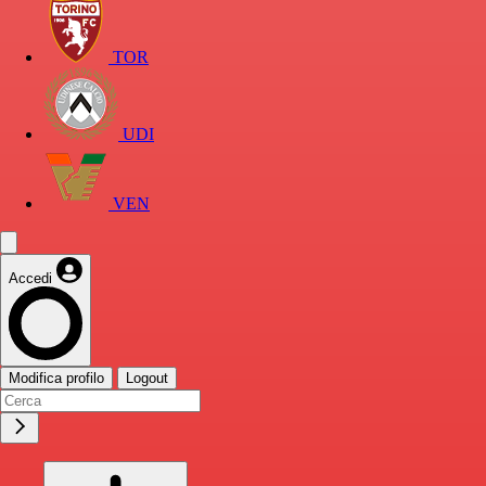
TOR
UDI
VEN
Accedi
Modifica profilo
Logout