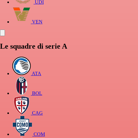
UDI
VEN
Le squadre di serie A
ATA
BOL
CAG
COM