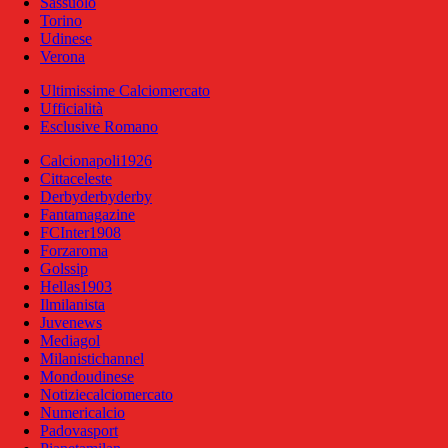
Sassuolo
Torino
Udinese
Verona
Ultimissime Calciomercato
Ufficialità
Esclusive Romano
Calcionapoli1926
Cittaceleste
Derbyderbyderby
Fantamagazine
FCInter1908
Forzaroma
Golssip
Hellas1903
Ilmilanista
Juvenews
Mediagol
Milanistichannel
Mondoudinese
Notiziecalciomercato
Numericalcio
Padovasport