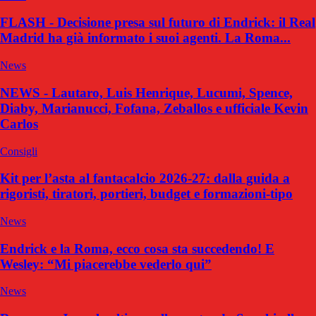
FLASH - Decisione presa sul futuro di Endrick: il Real
Madrid ha già informato i suoi agenti. La Roma...
News
NEWS - Lautaro, Luis Henrique, Lucumi, Spence,
Diaby, Marianucci, Fofana, Zeballos e ufficiale Kevin
Carlos
Consigli
Kit per l’asta al fantacalcio 2026-27: dalla guida a
rigoristi, tiratori, portieri, budget e formazioni-tipo
News
Endrick e la Roma, ecco cosa sta succedendo! E
Wesley: “Mi piacerebbe vederlo qui”
News