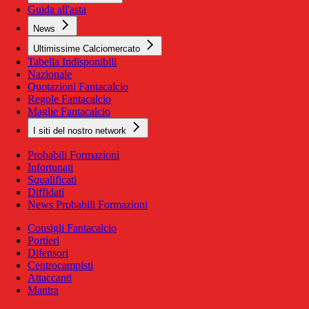
Guida all'asta
News
Ultimissime Calciomercato
Tabella Indisponibili
Nazionale
Quotazioni Fantacalcio
Regole Fantacalcio
Maglie Fantacalcio
I siti del nostro network
Probabili Formazioni
Infortunati
Squalificati
Diffidati
News Probabili Formazioni
Consigli Fantacalcio
Portieri
Difensori
Centrocampisti
Attaccanti
Mantra