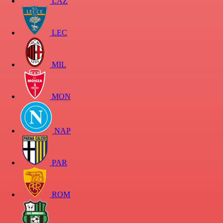
LAZ
LEC
MIL
MON
NAP
PAR
ROM