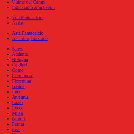
Ultime dai Campi
Indicazioni amichevoli
Voti Fantacalcio
Assist
Asta Fantacalcio
Asta di riparazione
News
Atalanta
Bologna
Cagliari
Como
Cremonese
Fiorentina
Genoa
Inter
Juventus
Lazio
Lecce
Milan
Napoli
Parma
Pisa