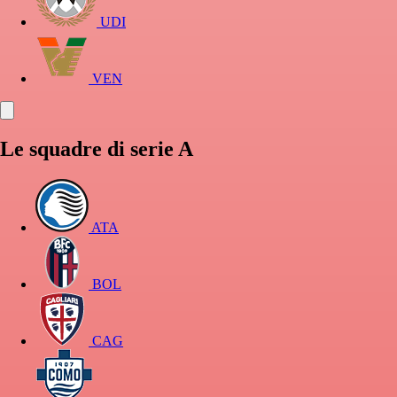
UDI
VEN
Le squadre di serie A
ATA
BOL
CAG