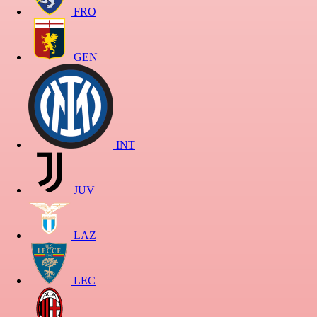
FRO
GEN
INT
JUV
LAZ
LEC