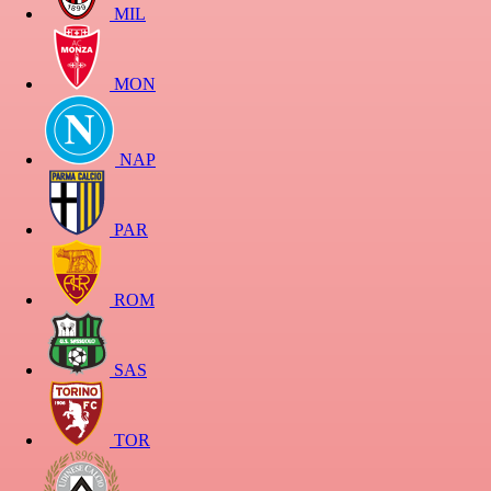
MIL
MON
NAP
PAR
ROM
SAS
TOR