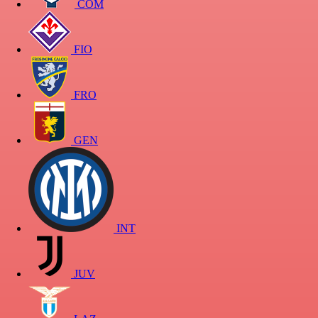
COM
FIO
FRO
GEN
INT
JUV