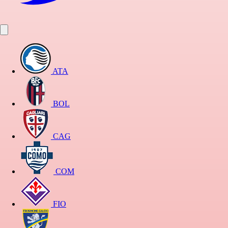
ATA
BOL
CAG
COM
FIO