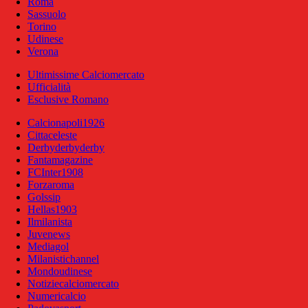
Roma
Sassuolo
Torino
Udinese
Verona
Ultimissime Calciomercato
Ufficialità
Esclusive Romano
Calcionapoli1926
Cittaceleste
Derbyderbyderby
Fantamagazine
FCInter1908
Forzaroma
Golssip
Hellas1903
Ilmilanista
Juvenews
Mediagol
Milanistichannel
Mondoudinese
Notiziecalciomercato
Numericalcio