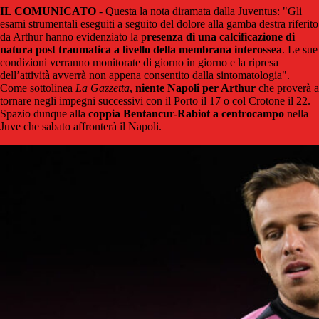
IL COMUNICATO
- Questa la nota diramata dalla Juventus: "Gli
esami strumentali eseguiti a seguito del dolore alla gamba destra riferito
da Arthur hanno evidenziato la p
resenza di una calcificazione di
natura post traumatica a livello della membrana interossea
. Le sue
condizioni verranno monitorate di giorno in giorno e la ripresa
dell’attività avverrà non appena consentito dalla sintomatologia".
Come sottolinea
La Gazzetta
,
niente Napoli per Arthur
che proverà a
tornare negli impegni successivi con il Porto il 17 o col Crotone il 22.
Spazio dunque alla
coppia Bentancur-Rabiot a centrocampo
nella
Juve che sabato affronterà il Napoli.