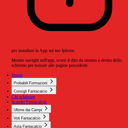
per installare la App sul tuo Iphone.
Mentre navighi nell'app, scorri il dito da sinistra a destra dello
schermo per tornare alle pagine precedenti
Home
Probabili Formazioni
Consigli Fantacalcio
Chi schierare
Scambi Fantacalcio
Ultime dai Campi
Voti Fantacalcio
Asta Fantacalcio