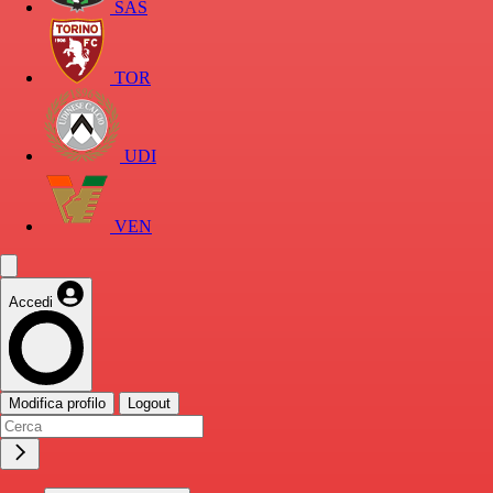
SAS
TOR
UDI
VEN
Accedi
Modifica profilo
Logout