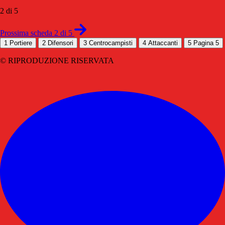
2 di 5
Prossima scheda 2 di 5
1
Portiere
2
Difensori
3
Centrocampisti
4
Attaccanti
5
Pagina 5
© RIPRODUZIONE RISERVATA