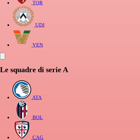
TOR
UDI
VEN
Le squadre di serie A
ATA
BOL
CAG