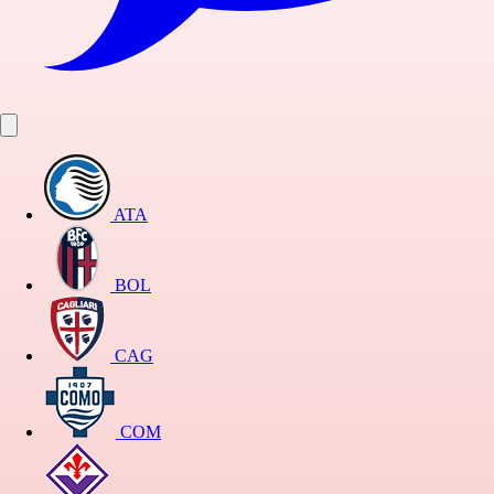
ATA
BOL
CAG
COM