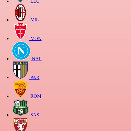
LEC
MIL
MON
NAP
PAR
ROM
SAS