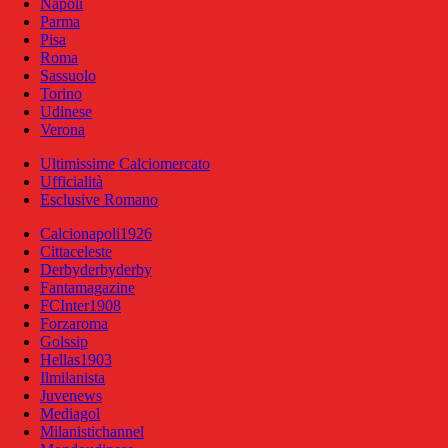
Napoli
Parma
Pisa
Roma
Sassuolo
Torino
Udinese
Verona
Ultimissime Calciomercato
Ufficialità
Esclusive Romano
Calcionapoli1926
Cittaceleste
Derbyderbyderby
Fantamagazine
FCInter1908
Forzaroma
Golssip
Hellas1903
Ilmilanista
Juvenews
Mediagol
Milanistichannel