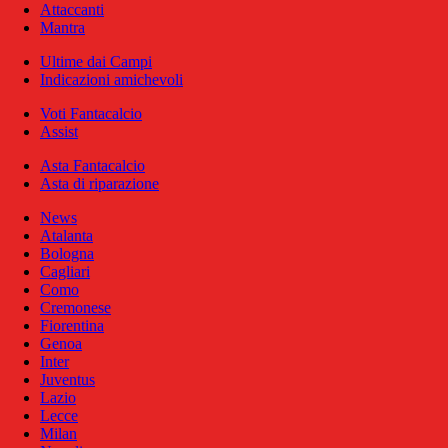
Attaccanti
Mantra
Ultime dai Campi
Indicazioni amichevoli
Voti Fantacalcio
Assist
Asta Fantacalcio
Asta di riparazione
News
Atalanta
Bologna
Cagliari
Como
Cremonese
Fiorentina
Genoa
Inter
Juventus
Lazio
Lecce
Milan