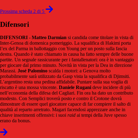
Prossima scheda 2 di 5
Difensori
DIFENSORI
-
Matteo Darmian
si candida come titolare in vista di
Inter-Genoa di domenica pomeriggio. La squalifica di Hakimi porta
l’ex del Parma in ballottaggio con Young per un posto sulla fascia
destra. Quando è stato chiamato in causa ha fatto sempre delle buone
partite. Un segnale rassicurante per i fantallenatori: ora è in vantaggio
per giocare dal primo minuto. Novità in vista per la Dea in direzione
Marassi.
José
Palomino
scalda i motori: a Genova molto
probabilmente sarà utilizzato da Gasp vista la squalifica di Djimsiti.
L’argentino resta una pedina affidabile. Puntare sulla sua voglia di
riscatto è una mossa vincente.
Daniele
Rugani
deve incidere di più
nell’economia della difesa del Cagliari. Fin ora ha dato un contributo
modesto. Con Semplici troverà posto e contro il Crotone dovrà
dimostrare di essere quel giocatore capace di far compiere il salto di
qualità al reparto arretrato. Magari facendosi apprezzare anche in
chiave inserimenti offensivi: i suoi
raid
ai tempi della Juve spesso
erano da bonus.