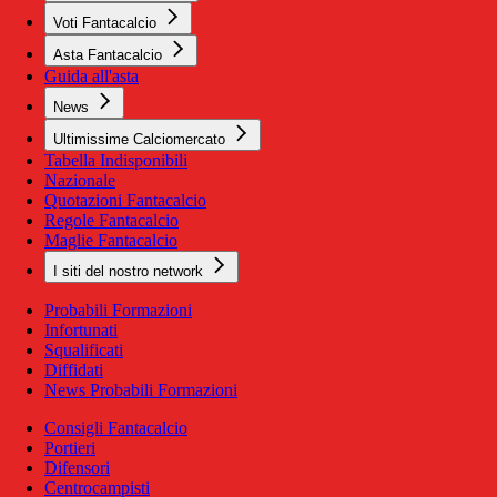
Voti Fantacalcio
Asta Fantacalcio
Guida all'asta
News
Ultimissime Calciomercato
Tabella Indisponibili
Nazionale
Quotazioni Fantacalcio
Regole Fantacalcio
Maglie Fantacalcio
I siti del nostro network
Probabili Formazioni
Infortunati
Squalificati
Diffidati
News Probabili Formazioni
Consigli Fantacalcio
Portieri
Difensori
Centrocampisti