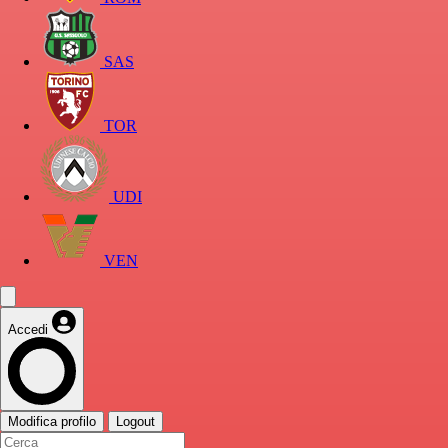
SAS
TOR
UDI
VEN
Accedi
Modifica profilo
Logout