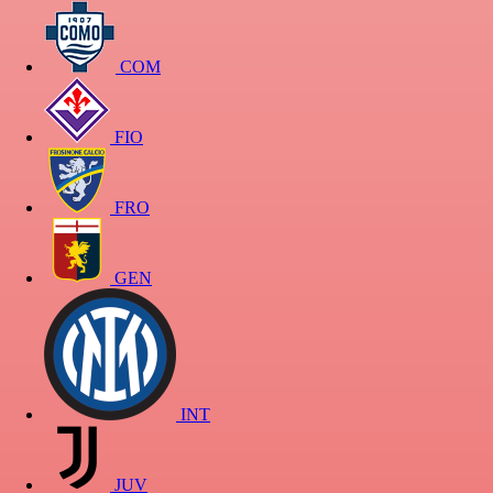
COM
FIO
FRO
GEN
INT
JUV