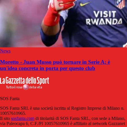
News
Moretto - Juan Musso può tornare in Serie A: è
un'idea concreta in porta per questo club
SOS Fanta
SOS Fanta SRL è una società iscritta al Registro Imprese di Milano n.
10057610965.
Il sito
sosfanta.com
di titolarità di SOS Fanta SRL, con sede a Milano,
via Paleocapa 6, C.F./PI 10057610965 è affiliato al network Gazzanet