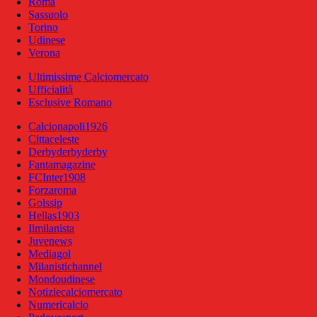
Roma
Sassuolo
Torino
Udinese
Verona
Ultimissime Calciomercato
Ufficialità
Esclusive Romano
Calcionapoli1926
Cittaceleste
Derbyderbyderby
Fantamagazine
FCInter1908
Forzaroma
Golssip
Hellas1903
Ilmilanista
Juvenews
Mediagol
Milanistichannel
Mondoudinese
Notiziecalciomercato
Numericalcio