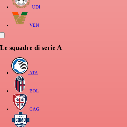
UDI
VEN
Le squadre di serie A
ATA
BOL
CAG