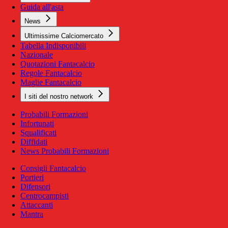
Guida all'asta
News
Ultimissime Calciomercato
Tabella Indisponibili
Nazionale
Quotazioni Fantacalcio
Regole Fantacalcio
Maglie Fantacalcio
I siti del nostro network
Probabili Formazioni
Infortunati
Squalificati
Diffidati
News Probabili Formazioni
Consigli Fantacalcio
Portieri
Difensori
Centrocampisti
Attaccanti
Mantra