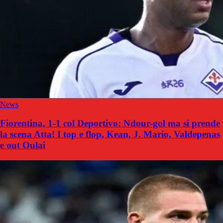
News
Fiorentina, 1-1 col Deportivo: Ndour-gol ma si prende
la scena Atta! I top e flop, Kean, J. Mario, Valdepenas
e out Oulai