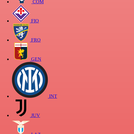
COM
FIO
FRO
GEN
INT
JUV