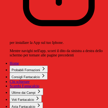
per installare la App sul tuo Iphone.
Mentre navighi nell'app, scorri il dito da sinistra a destra dello
schermo per tornare alle pagine precedenti
Home
Probabili Formazioni
Consigli Fantacalcio
Chi schierare
Scambi Fantacalcio
Ultime dai Campi
Voti Fantacalcio
Asta Fantacalcio