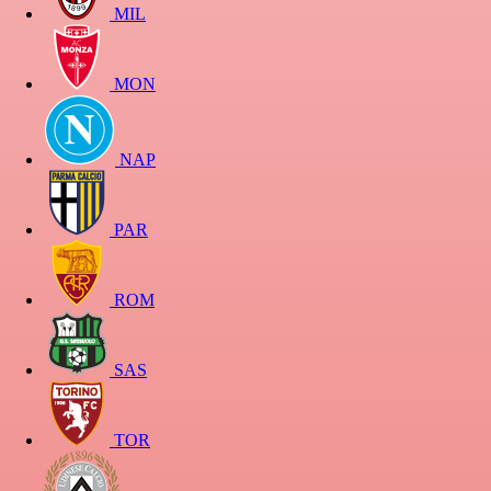
MIL
MON
NAP
PAR
ROM
SAS
TOR