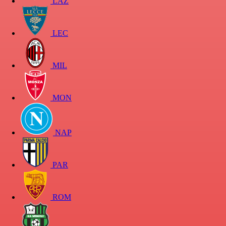
LAZ
LEC
MIL
MON
NAP
PAR
ROM