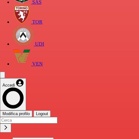
SAS
TOR
UDI
VEN
Accedi
Modifica profilo
Logout