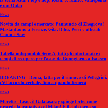
la scena Atta! I top e flop, Kean, J. Mario, Valdepenas
e out Oulai
News
Novità da campi e mercato: l’annuncio di Zhegrova!
Mastantuono a Firenze, Gila, Dibu, Perri e ufficiali
Couto e Sow
News
Tabella indisponibili Serie A, tutti gli infortunati e i
tempi di recupero per l'asta: da Buongiorno a Isaksen
News
BREAKING - Roma, fatta per il rinnovo di Pellegrini:
c'è l'accordo verbale, fino a quando firmerà
News
Moretto - Leao, il Galatasaray spinge forte: come
procede la trattativa col Milan! E il club torna su