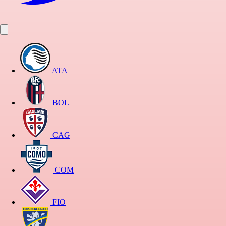
ATA
BOL
CAG
COM
FIO