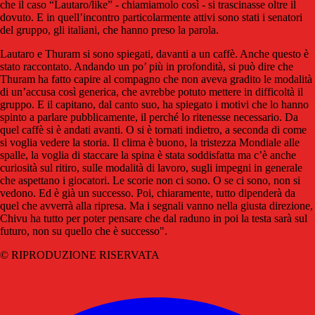
che il caso “Lautaro/like” - chiamiamolo così - si trascinasse oltre il
dovuto. E in quell’incontro particolarmente attivi sono stati i senatori
del gruppo, gli italiani, che hanno preso la parola.
Lautaro e Thuram si sono spiegati, davanti a un caffè. Anche questo è
stato raccontato. Andando un po’ più in profondità, si può dire che
Thuram ha fatto capire al compagno che non aveva gradito le modalità
di un’accusa così generica, che avrebbe potuto mettere in difficoltà il
gruppo. E il capitano, dal canto suo, ha spiegato i motivi che lo hanno
spinto a parlare pubblicamente, il perché lo ritenesse necessario. Da
quel caffè si è andati avanti. O si è tornati indietro, a seconda di come
si voglia vedere la storia. Il clima è buono, la tristezza Mondiale alle
spalle, la voglia di staccare la spina è stata soddisfatta ma c’è anche
curiosità sul ritiro, sulle modalità di lavoro, sugli impegni in generale
che aspettano i giocatori. Le scorie non ci sono. O se ci sono, non si
vedono. Ed è già un successo. Poi, chiaramente, tutto dipenderà da
quel che avverrà alla ripresa. Ma i segnali vanno nella giusta direzione,
Chivu ha tutto per poter pensare che dal raduno in poi la testa sarà sul
futuro, non su quello che è successo".
© RIPRODUZIONE RISERVATA