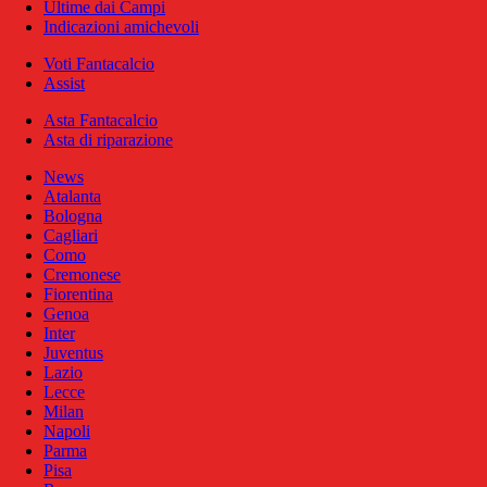
Ultime dai Campi
Indicazioni amichevoli
Voti Fantacalcio
Assist
Asta Fantacalcio
Asta di riparazione
News
Atalanta
Bologna
Cagliari
Como
Cremonese
Fiorentina
Genoa
Inter
Juventus
Lazio
Lecce
Milan
Napoli
Parma
Pisa