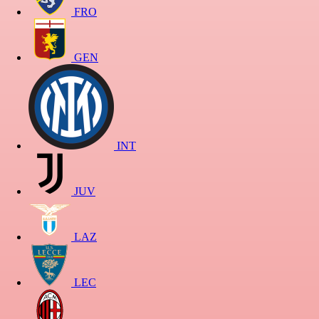
FRO
GEN
INT
JUV
LAZ
LEC