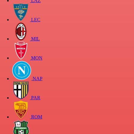
LAZ
LEC
MIL
MON
NAP
PAR
ROM