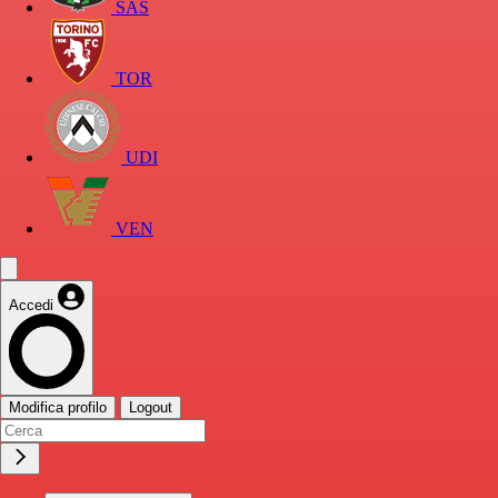
SAS
TOR
UDI
VEN
Accedi
Modifica profilo
Logout