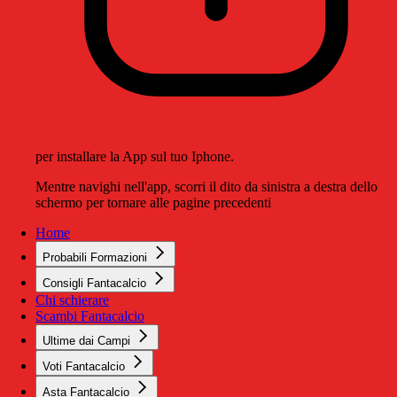
per installare la App sul tuo Iphone.
Mentre navighi nell'app, scorri il dito da sinistra a destra dello
schermo per tornare alle pagine precedenti
Home
Probabili Formazioni
Consigli Fantacalcio
Chi schierare
Scambi Fantacalcio
Ultime dai Campi
Voti Fantacalcio
Asta Fantacalcio