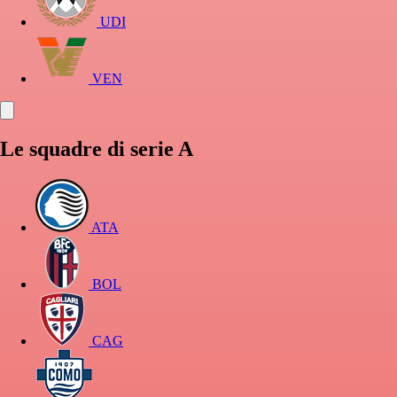
UDI
VEN
Le squadre di serie A
ATA
BOL
CAG