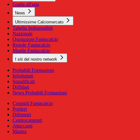
Guida all'asta
News
Ultimissime Calciomercato
Tabella Indisponibili
Nazionale
Quotazioni Fantacalcio
Regole Fantacalcio
Maglie Fantacalcio
I siti del nostro network
Probabili Formazioni
Infortunati
Squalificati
Diffidati
News Probabili Formazioni
Consigli Fantacalcio
Portieri
Difensori
Centrocampisti
Attaccanti
Mantra