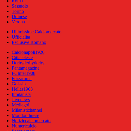
Roma
Sassuolo
Torino
Udinese
Verona
Ultimissime Calciomercato
Ufficialità
Esclusive Romano
Calcionapoli1926
Cittaceleste
Derbyderbyderby
Fantamagazine
FCInter1908
Forzaroma
Golssip
Hellas1903
Ilmilanista
Juvenews
Mediagol
Milanistichannel
Mondoudinese
Notiziecalciomercato
Numericalcio