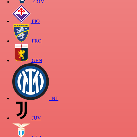
COM
FIO
FRO
GEN
INT
JUV