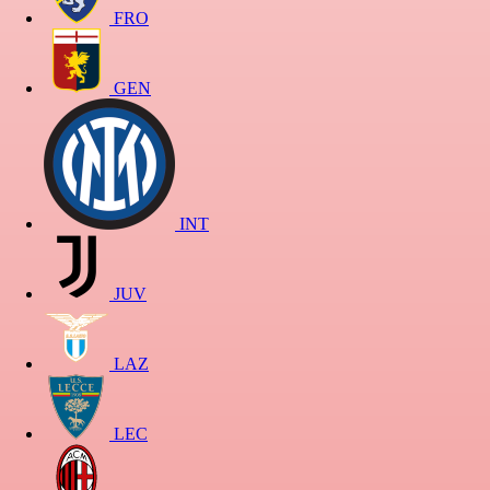
FRO
GEN
INT
JUV
LAZ
LEC