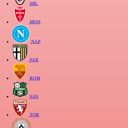
MIL
MON
NAP
PAR
ROM
SAS
TOR