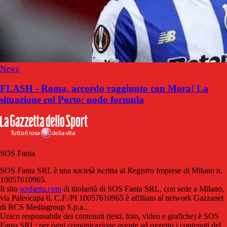
News
FLASH - Roma, accordo raggiunto con Mora! La
situazione col Porto: nodo formula
SOS Fanta
SOS Fanta SRL è una società iscritta al Registro Imprese di Milano n.
10057610965.
Il sito
sosfanta.com
di titolarità di SOS Fanta SRL, con sede a Milano,
via Paleocapa 6, C.F./PI 10057610965 è affiliato al network Gazzanet
di RCS Mediagroup S.p.a..
Unico responsabile dei contenuti (testi, foto, video e grafiche) è SOS
Fanta SRL; per ogni comunicazione avente ad oggetto i contenuti del