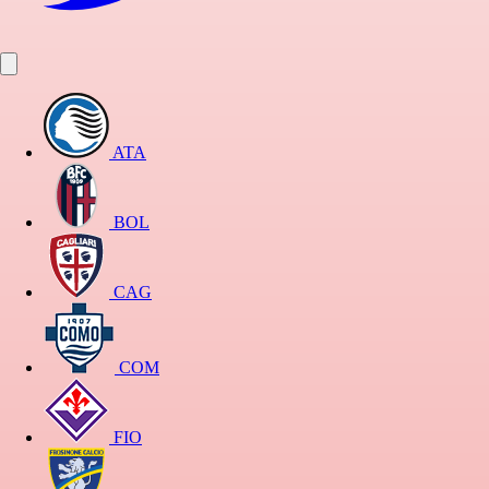
ATA
BOL
CAG
COM
FIO