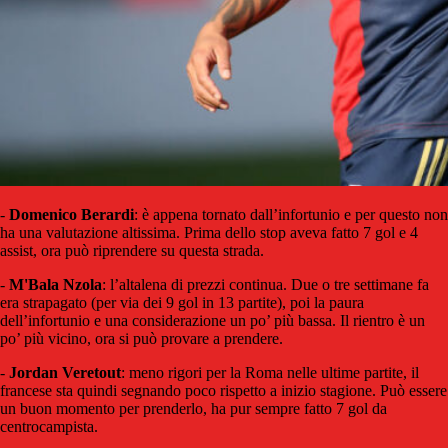
-
Domenico
Berardi
: è appena tornato dall’infortunio e per questo non
ha una valutazione altissima. Prima dello stop aveva fatto 7 gol e 4
assist, ora può riprendere su questa strada.
-
M'Bala
Nzola
: l’altalena di prezzi continua. Due o tre settimane fa
era strapagato (per via dei 9 gol in 13 partite), poi la paura
dell’infortunio e una considerazione un po’ più bassa. Il rientro è un
po’ più vicino, ora si può provare a prendere.
-
Jordan
Veretout
: meno rigori per la Roma nelle ultime partite, il
francese sta quindi segnando poco rispetto a inizio stagione. Può essere
un buon momento per prenderlo, ha pur sempre fatto 7 gol da
centrocampista.