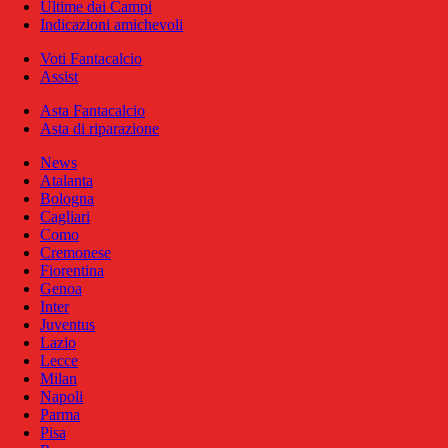
Ultime dai Campi
Indicazioni amichevoli
Voti Fantacalcio
Assist
Asta Fantacalcio
Asta di riparazione
News
Atalanta
Bologna
Cagliari
Como
Cremonese
Fiorentina
Genoa
Inter
Juventus
Lazio
Lecce
Milan
Napoli
Parma
Pisa