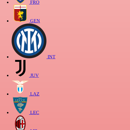
FRO
GEN
INT
JUV
LAZ
LEC