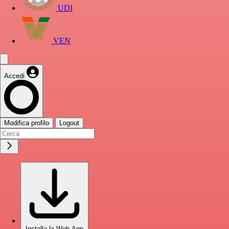
UDI
VEN
Accedi
Modifica profilo
Logout
Installa la Web App