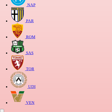
NAP
PAR
ROM
SAS
TOR
UDI
VEN