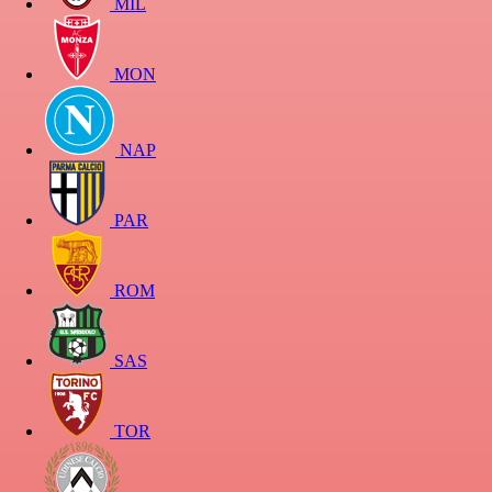
MIL
MON
NAP
PAR
ROM
SAS
TOR