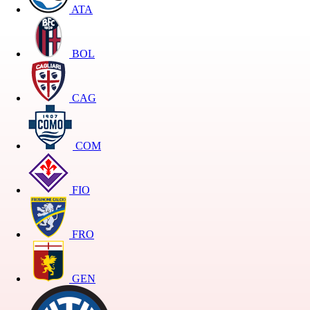
ATA
BOL
CAG
COM
FIO
FRO
GEN