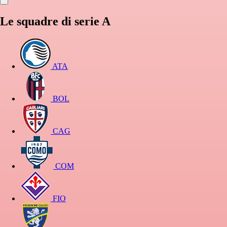
Le squadre di serie A
ATA
BOL
CAG
COM
FIO