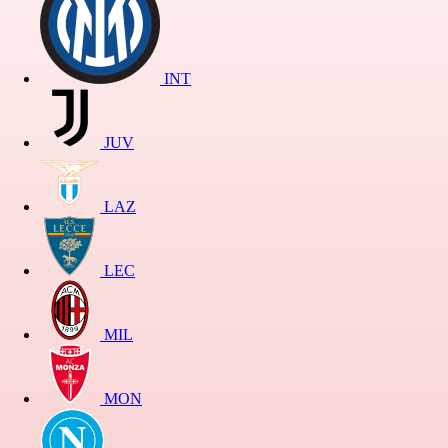
INT
JUV
LAZ
LEC
MIL
MON