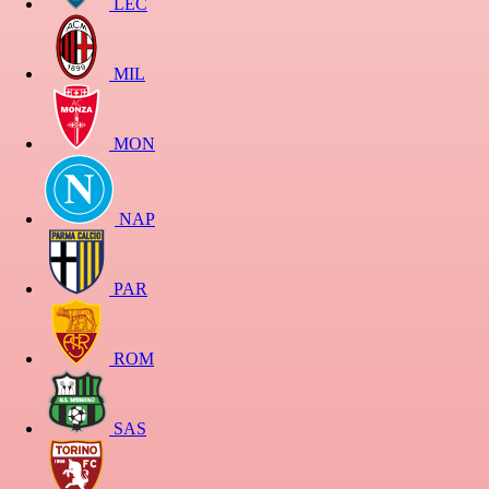
LEC
MIL
MON
NAP
PAR
ROM
SAS