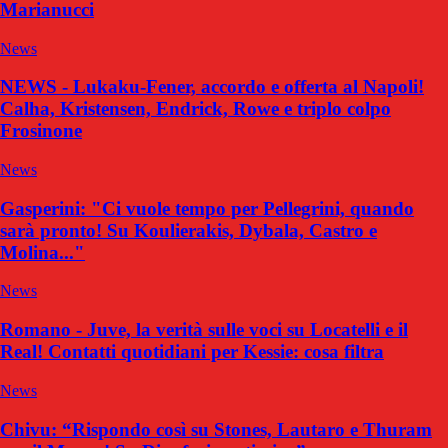
Marianucci
News
NEWS - Lukaku-Fener, accordo e offerta al Napoli!
Calha, Kristensen, Endrick, Rowe e triplo colpo
Frosinone
News
Gasperini: "Ci vuole tempo per Pellegrini, quando
sarà pronto! Su Koulierakis, Dybala, Castro e
Molina..."
News
Romano - Juve, la verità sulle voci su Locatelli e il
Real! Contatti quotidiani per Kessie: cosa filtra
News
Chivu: “Rispondo così su Stones, Lautaro e Thuram