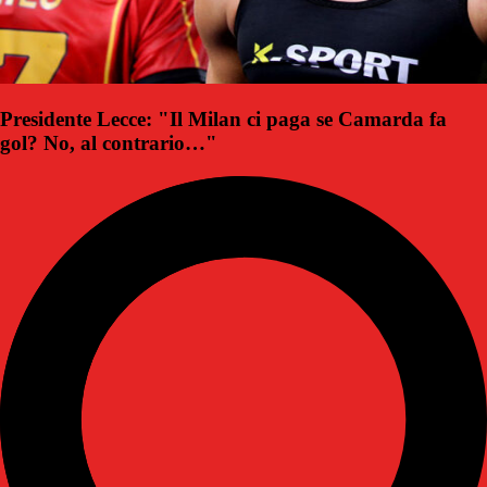
Presidente Lecce: "Il Milan ci paga se Camarda fa
gol? No, al contrario…"