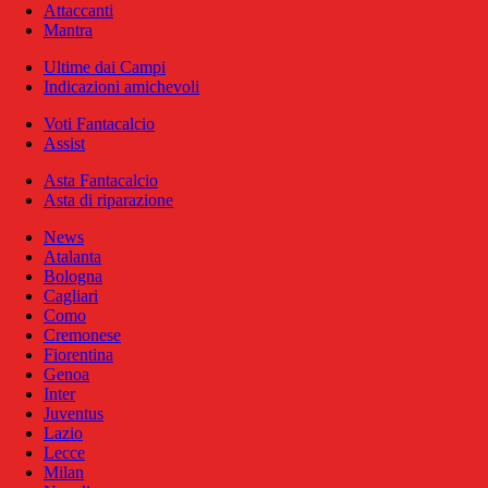
Attaccanti
Mantra
Ultime dai Campi
Indicazioni amichevoli
Voti Fantacalcio
Assist
Asta Fantacalcio
Asta di riparazione
News
Atalanta
Bologna
Cagliari
Como
Cremonese
Fiorentina
Genoa
Inter
Juventus
Lazio
Lecce
Milan