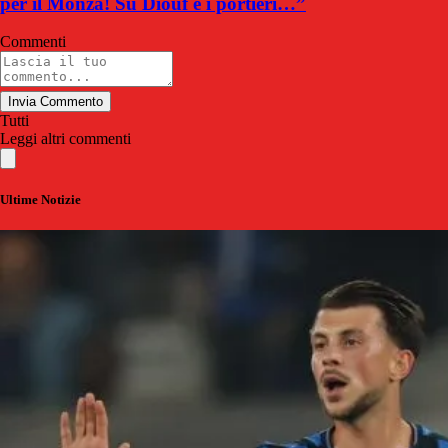
per il Monza! Su Diouf e i portieri…”
Commenti
Invia Commento
Tutti
Leggi altri commenti
Ultime Notizie