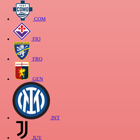
COM
FIO
FRO
GEN
INT
JUV