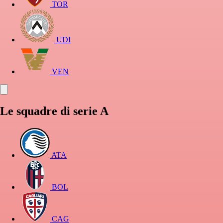
TOR
UDI
VEN
Le squadre di serie A
ATA
BOL
CAG