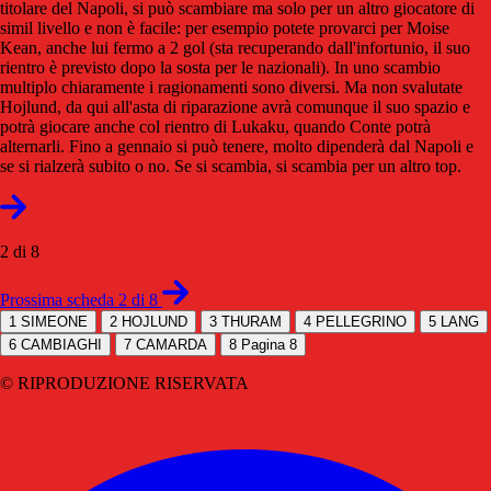
titolare del Napoli, si può scambiare ma solo per un altro giocatore di
simil livello e non è facile: per esempio potete provarci per Moise
Kean, anche lui fermo a 2 gol (sta recuperando dall'infortunio, il suo
rientro è previsto dopo la sosta per le nazionali). In uno scambio
multiplo chiaramente i ragionamenti sono diversi. Ma non svalutate
Hojlund, da qui all'asta di riparazione avrà comunque il suo spazio e
potrà giocare anche col rientro di Lukaku, quando Conte potrà
alternarli. Fino a gennaio si può tenere, molto dipenderà dal Napoli e
se si rialzerà subito o no. Se si scambia, si scambia per un altro top.
2 di 8
Prossima scheda 2 di 8
1
SIMEONE
2
HOJLUND
3
THURAM
4
PELLEGRINO
5
LANG
6
CAMBIAGHI
7
CAMARDA
8
Pagina 8
© RIPRODUZIONE RISERVATA