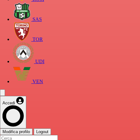
SAS
TOR
UDI
VEN
Accedi
Modifica profilo
Logout