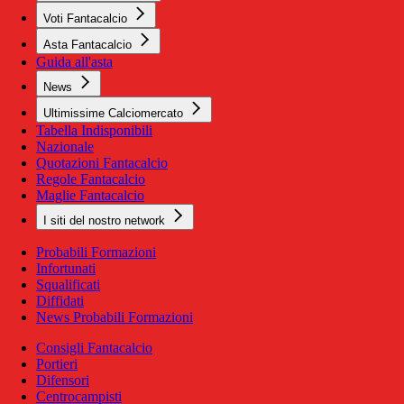
Voti Fantacalcio
Asta Fantacalcio
Guida all'asta
News
Ultimissime Calciomercato
Tabella Indisponibili
Nazionale
Quotazioni Fantacalcio
Regole Fantacalcio
Maglie Fantacalcio
I siti del nostro network
Probabili Formazioni
Infortunati
Squalificati
Diffidati
News Probabili Formazioni
Consigli Fantacalcio
Portieri
Difensori
Centrocampisti