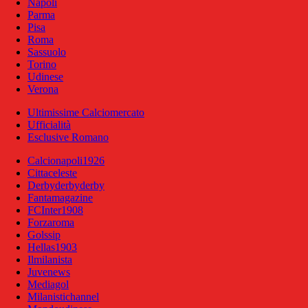
Napoli
Parma
Pisa
Roma
Sassuolo
Torino
Udinese
Verona
Ultimissime Calciomercato
Ufficialità
Esclusive Romano
Calcionapoli1926
Cittaceleste
Derbyderbyderby
Fantamagazine
FCInter1908
Forzaroma
Golssip
Hellas1903
Ilmilanista
Juvenews
Mediagol
Milanistichannel