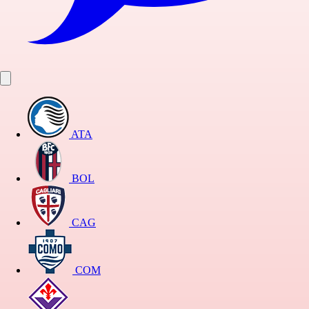
ATA
BOL
CAG
COM