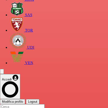
SAS
TOR
UDI
VEN
Accedi
Modifica profilo
Logout