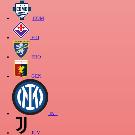
COM
FIO
FRO
GEN
INT
JUV