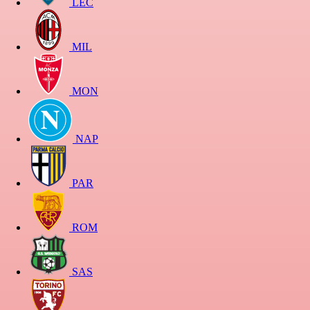
LEC
MIL
MON
NAP
PAR
ROM
SAS