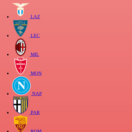
LAZ
LEC
MIL
MON
NAP
PAR
ROM