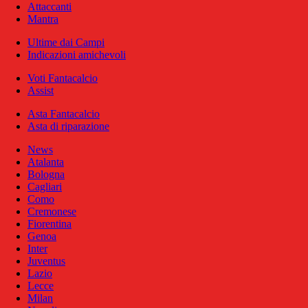
Attaccanti
Mantra
Ultime dai Campi
Indicazioni amichevoli
Voti Fantacalcio
Assist
Asta Fantacalcio
Asta di riparazione
News
Atalanta
Bologna
Cagliari
Como
Cremonese
Fiorentina
Genoa
Inter
Juventus
Lazio
Lecce
Milan