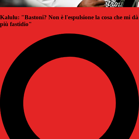
Kalulu: "Bastoni? Non è l'espulsione la cosa che mi dà
più fastidio"