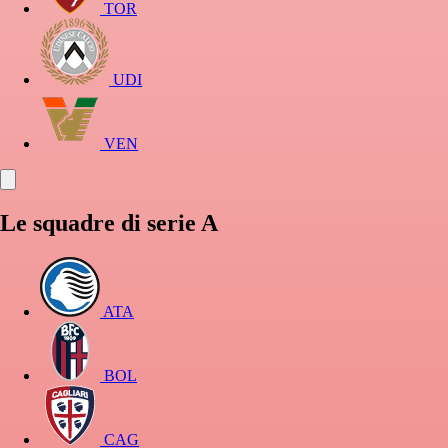
TOR
UDI
VEN
Le squadre di serie A
ATA
BOL
CAG