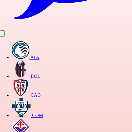
ATA
BOL
CAG
COM