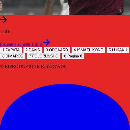
1 di 8
Prossima scheda 1 di 8
1
ZAPATA
2
DAVIS
3
ODGAARD
4
ISMAEL KONE
5
LUKAKU
6
DIMARCO
7
FOLORUNSHO
8
Pagina 8
© RIPRODUZIONE RISERVATA