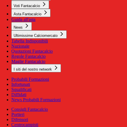
Voti Fantacalcio
Asta Fantacalcio
Guida all'asta
News
Ultimissime Calciomercato
Tabella Indisponibili
Nazionale
Quotazioni Fantacalcio
Regole Fantacalcio
Maglie Fantacalcio
I siti del nostro network
Probabili Formazioni
Infortunati
Squalificati
Diffidati
News Probabili Formazioni
Consigli Fantacalcio
Portieri
Difensori
Centrocampisti