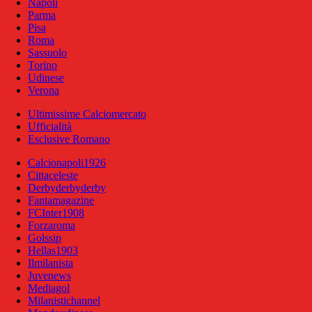
Napoli
Parma
Pisa
Roma
Sassuolo
Torino
Udinese
Verona
Ultimissime Calciomercato
Ufficialità
Esclusive Romano
Calcionapoli1926
Cittaceleste
Derbyderbyderby
Fantamagazine
FCInter1908
Forzaroma
Golssip
Hellas1903
Ilmilanista
Juvenews
Mediagol
Milanistichannel