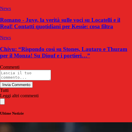
News
Romano - Juve, la verità sulle voci su Locatelli e il
Real! Contatti quotidiani per Kessie: cosa filtra
News
Chivu: “Rispondo così su Stones, Lautaro e Thuram
per il Monza! Su Diouf e i portieri…”
Commenti
Invia Commento
Tutti
Leggi altri commenti
Ultime Notizie