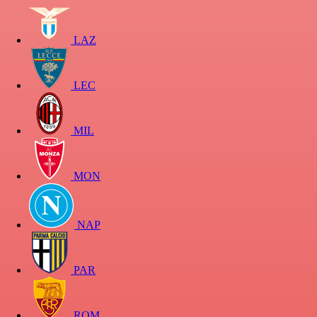
LAZ
LEC
MIL
MON
NAP
PAR
ROM