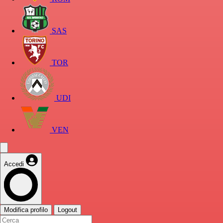
SAS
TOR
UDI
VEN
Accedi
Modifica profilo
Logout