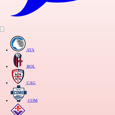
ATA
BOL
CAG
COM