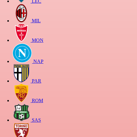
LEC
MIL
MON
NAP
PAR
ROM
SAS