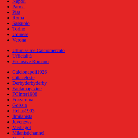
Napoli
Parma
Pisa
Roma
Sassuolo
Torino
Udinese
Verona
Ultimissime Calciomercato
Ufficialità
Esclusive Romano
Calcionapoli1926
Cittaceleste
Derbyderbyderby
Fantamagazine
FCInter1908
Forzaroma
Golssip
Hellas1903
Ilmilanista
Juvenews
Mediagol
Milanistichannel