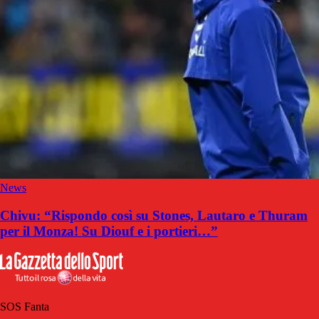
News
Chivu: “Rispondo così su Stones, Lautaro e Thuram
per il Monza! Su Diouf e i portieri…”
SOS Fanta