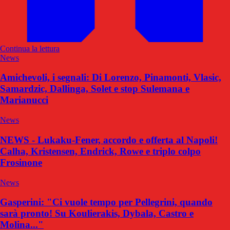
Continua la lettura
News
Amichevoli, i segnali: Di Lorenzo, Pinamonti, Vlasic,
Samardzic, Dallinga, Solet e stop Sulemana e
Marianucci
News
NEWS - Lukaku-Fener, accordo e offerta al Napoli!
Calha, Kristensen, Endrick, Rowe e triplo colpo
Frosinone
News
Gasperini: "Ci vuole tempo per Pellegrini, quando
sarà pronto! Su Koulierakis, Dybala, Castro e
Molina..."