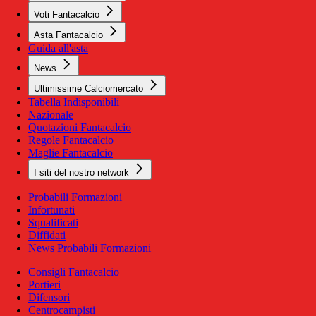
Voti Fantacalcio
Asta Fantacalcio
Guida all'asta
News
Ultimissime Calciomercato
Tabella Indisponibili
Nazionale
Quotazioni Fantacalcio
Regole Fantacalcio
Maglie Fantacalcio
I siti del nostro network
Probabili Formazioni
Infortunati
Squalificati
Diffidati
News Probabili Formazioni
Consigli Fantacalcio
Portieri
Difensori
Centrocampisti