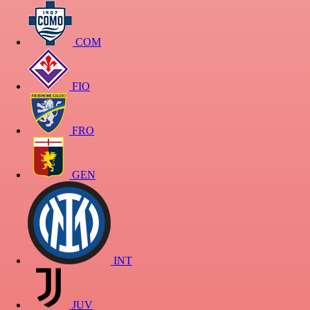
COM
FIO
FRO
GEN
INT
JUV