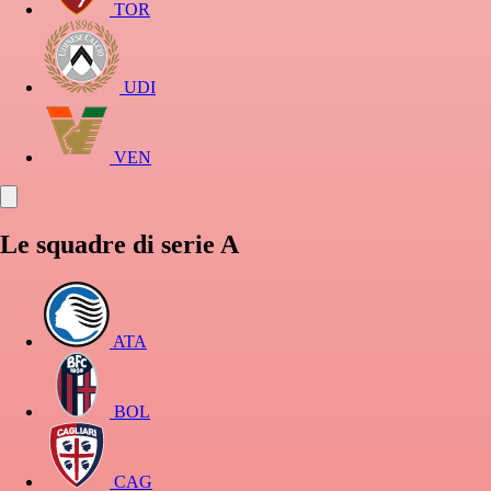
TOR
UDI
VEN
Le squadre di serie A
ATA
BOL
CAG