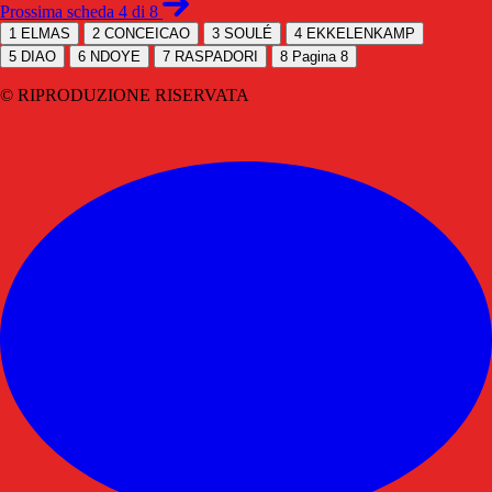
Prossima scheda 4 di 8
1
ELMAS
2
CONCEICAO
3
SOULÉ
4
EKKELENKAMP
5
DIAO
6
NDOYE
7
RASPADORI
8
Pagina 8
© RIPRODUZIONE RISERVATA