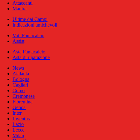
Attaccanti
Mantra
Ultime dai Campi
Indicazioni amichevoli
Voti Fantacalcio
Assist
Asta Fantacalcio
Asta di riparazione
News
Atalanta
Bologna
Cagliari
Como
Cremonese
Fiorentina
Genoa
Inter
Juventus
Lazio
Lecce
Milan