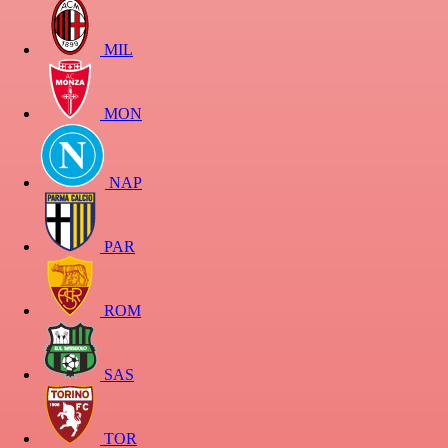
MIL
MON
NAP
PAR
ROM
SAS
TOR