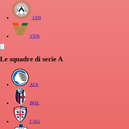
UDI
VEN
Le squadre di serie A
ATA
BOL
CAG