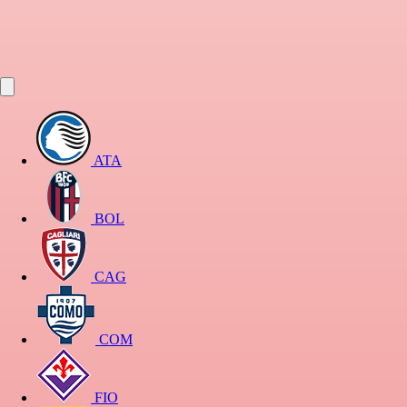
ATA
BOL
CAG
COM
FIO