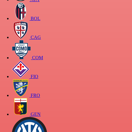
BOL
CAG
COM
FIO
FRO
GEN