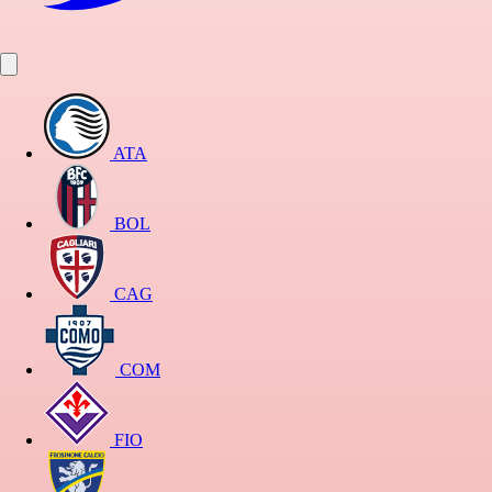
ATA
BOL
CAG
COM
FIO