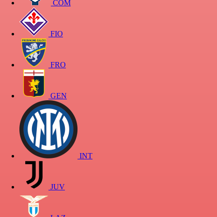
COM
FIO
FRO
GEN
INT
JUV