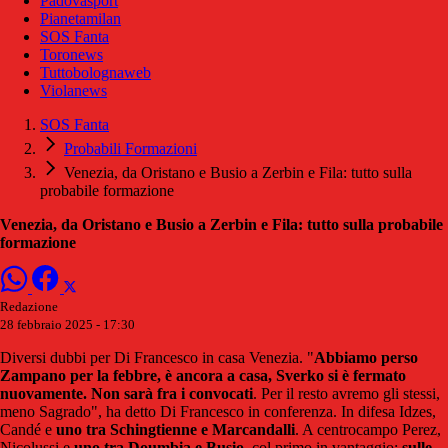
Padovasport
Pianetamilan
SOS Fanta
Toronews
Tuttobolognaweb
Violanews
SOS Fanta
Probabili Formazioni
Venezia, da Oristano e Busio a Zerbin e Fila: tutto sulla
probabile formazione
Venezia, da Oristano e Busio a Zerbin e Fila: tutto sulla probabile
formazione
Redazione
28 febbraio 2025 - 17:30
Diversi dubbi per Di Francesco in casa Venezia. "
Abbiamo perso
Zampano per la febbre, è ancora a casa, Sverko si è fermato
nuovamente. Non sarà fra i convocati
. Per il resto avremo gli stessi,
meno Sagrado", ha detto Di Francesco in conferenza. In difesa Idzes,
Candé e
uno tra Schingtienne e Marcandalli
. A centrocampo Perez,
Nicolussi e
uno tra Doumbia e Busio
, col primo in vantaggio;
sulle