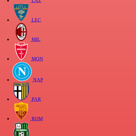
LAZ
LEC
MIL
MON
NAP
PAR
ROM