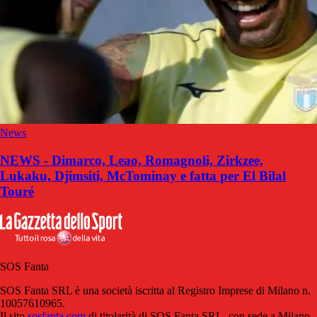
News
NEWS - Dimarco, Leao, Romagnoli, Zirkzee,
Lukaku, Djimsiti, McTominay e fatta per El Bilal
Touré
SOS Fanta
SOS Fanta SRL è una società iscritta al Registro Imprese di Milano n.
10057610965.
Il sito
sosfanta.com
di titolarità di SOS Fanta SRL, con sede a Milano,