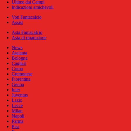
Ultime dai Campi
Indicazioni amichevoli
Voti Fantacalcio
Assist
Asta Fantacalcio
Asta di riparazione
News
Atalanta
Bologna
Cagliari
Como
Cremonese
Fiorentina
Genoa
Inter
Juventus
Lazio
Lecce
Milan
Napoli
Parma
Pisa