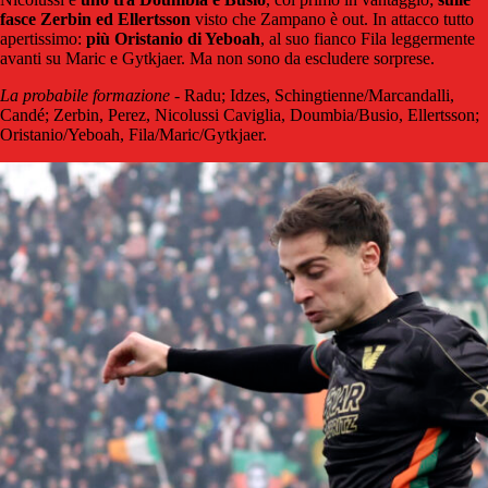
fasce Zerbin ed Ellertsson
visto che Zampano è out. In attacco tutto
apertissimo:
più Oristanio di Yeboah
, al suo fianco Fila leggermente
avanti su Maric e Gytkjaer. Ma non sono da escludere sorprese.
La probabile formazione
- Radu; Idzes, Schingtienne/Marcandalli,
Candé; Zerbin, Perez, Nicolussi Caviglia, Doumbia/Busio, Ellertsson;
Oristanio/Yeboah, Fila/Maric/Gytkjaer.