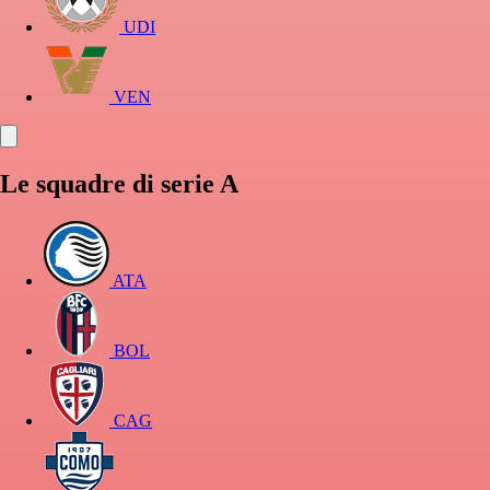
UDI
VEN
Le squadre di serie A
ATA
BOL
CAG