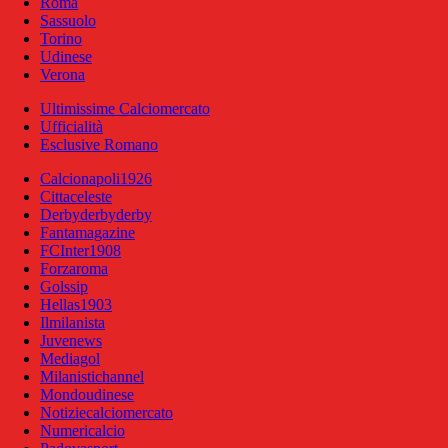
Roma
Sassuolo
Torino
Udinese
Verona
Ultimissime Calciomercato
Ufficialità
Esclusive Romano
Calcionapoli1926
Cittaceleste
Derbyderbyderby
Fantamagazine
FCInter1908
Forzaroma
Golssip
Hellas1903
Ilmilanista
Juvenews
Mediagol
Milanistichannel
Mondoudinese
Notiziecalciomercato
Numericalcio