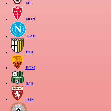
MIL
MON
NAP
PAR
ROM
SAS
TOR