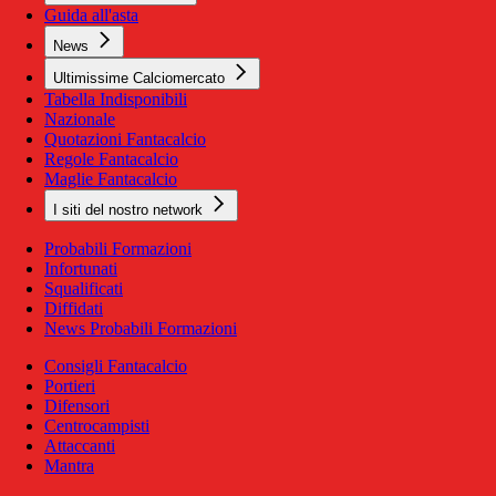
Guida all'asta
News
Ultimissime Calciomercato
Tabella Indisponibili
Nazionale
Quotazioni Fantacalcio
Regole Fantacalcio
Maglie Fantacalcio
I siti del nostro network
Probabili Formazioni
Infortunati
Squalificati
Diffidati
News Probabili Formazioni
Consigli Fantacalcio
Portieri
Difensori
Centrocampisti
Attaccanti
Mantra