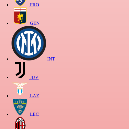
FRO
GEN
INT
JUV
LAZ
LEC