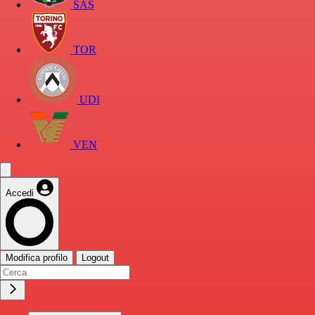
SAS
TOR
UDI
VEN
Accedi
Modifica profilo
Logout