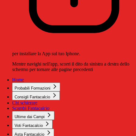
per installare la App sul tuo Iphone.
Mentre navighi nell'app, scorri il dito da sinistra a destra dello
schermo per tornare alle pagine precedenti
Home
Probabili Formazioni
Consigli Fantacalcio
Chi schierare
Scambi Fantacalcio
Ultime dai Campi
Voti Fantacalcio
Asta Fantacalcio