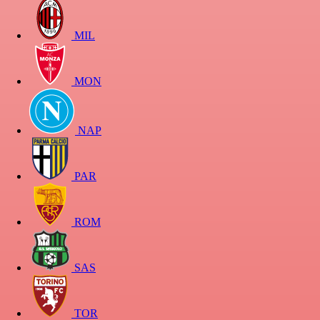
MIL
MON
NAP
PAR
ROM
SAS
TOR