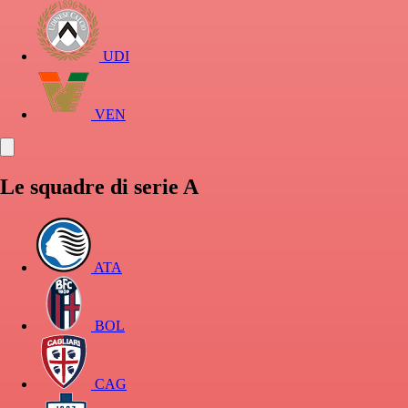
UDI
VEN
Le squadre di serie A
ATA
BOL
CAG