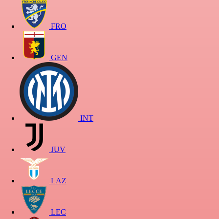
FRO
GEN
INT
JUV
LAZ
LEC