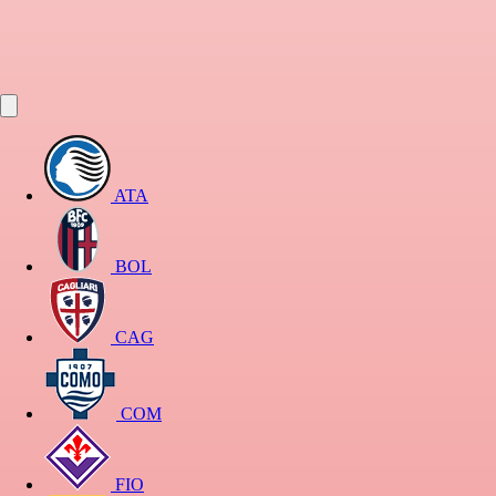
ATA
BOL
CAG
COM
FIO