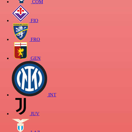
COM
FIO
FRO
GEN
INT
JUV