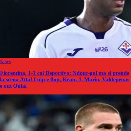
News
Fiorentina, 1-1 col Deportivo: Ndour-gol ma si prende
la scena Atta! I top e flop, Kean, J. Mario, Valdepenas
e out Oulai