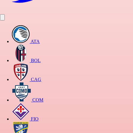
ATA
BOL
CAG
COM
FIO