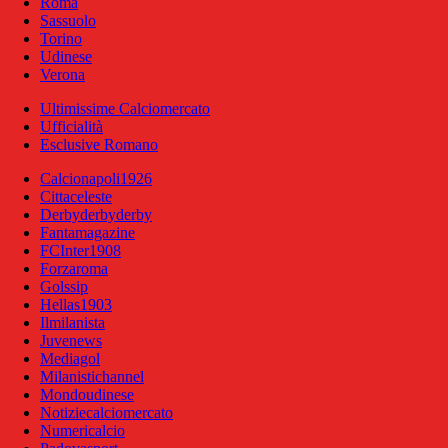
Roma
Sassuolo
Torino
Udinese
Verona
Ultimissime Calciomercato
Ufficialità
Esclusive Romano
Calcionapoli1926
Cittaceleste
Derbyderbyderby
Fantamagazine
FCInter1908
Forzaroma
Golssip
Hellas1903
Ilmilanista
Juvenews
Mediagol
Milanistichannel
Mondoudinese
Notiziecalciomercato
Numericalcio