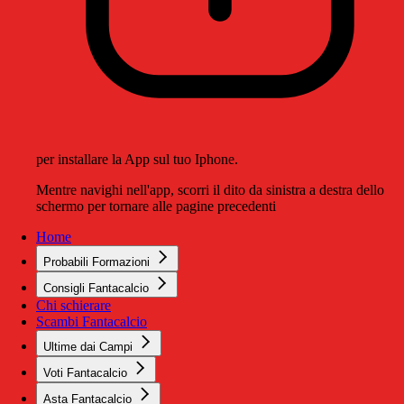
per installare la App sul tuo Iphone.
Mentre navighi nell'app, scorri il dito da sinistra a destra dello
schermo per tornare alle pagine precedenti
Home
Probabili Formazioni
Consigli Fantacalcio
Chi schierare
Scambi Fantacalcio
Ultime dai Campi
Voti Fantacalcio
Asta Fantacalcio