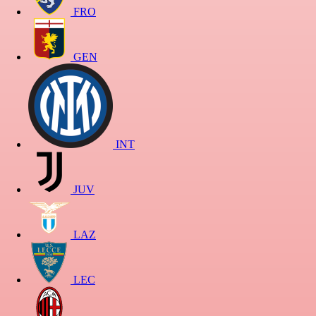
FRO
GEN
INT
JUV
LAZ
LEC