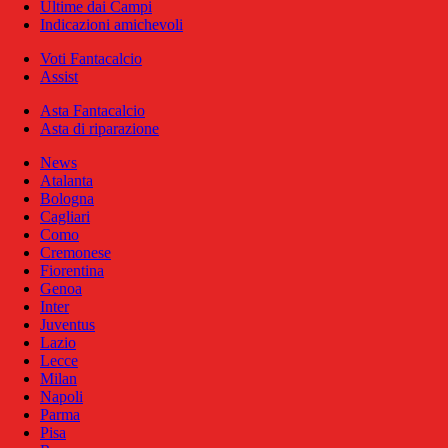
Ultime dai Campi
Indicazioni amichevoli
Voti Fantacalcio
Assist
Asta Fantacalcio
Asta di riparazione
News
Atalanta
Bologna
Cagliari
Como
Cremonese
Fiorentina
Genoa
Inter
Juventus
Lazio
Lecce
Milan
Napoli
Parma
Pisa