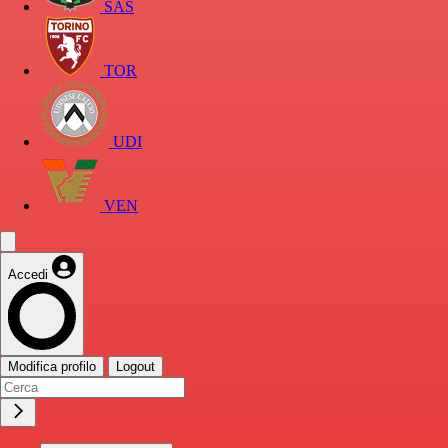
SAS
TOR
UDI
VEN
Accedi
Modifica profilo
Logout