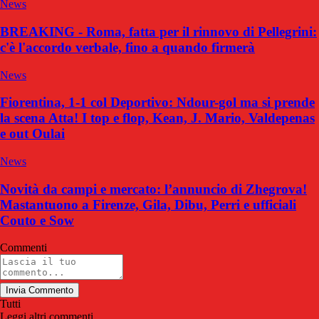
News
BREAKING - Roma, fatta per il rinnovo di Pellegrini:
c'è l'accordo verbale, fino a quando firmerà
News
Fiorentina, 1-1 col Deportivo: Ndour-gol ma si prende
la scena Atta! I top e flop, Kean, J. Mario, Valdepenas
e out Oulai
News
Novità da campi e mercato: l’annuncio di Zhegrova!
Mastantuono a Firenze, Gila, Dibu, Perri e ufficiali
Couto e Sow
Commenti
Invia Commento
Tutti
Leggi altri commenti