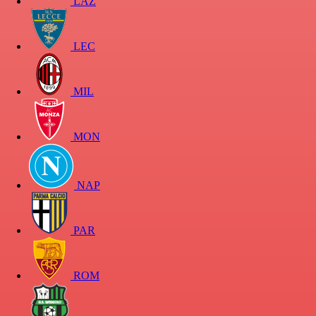
LAZ
LEC
MIL
MON
NAP
PAR
ROM