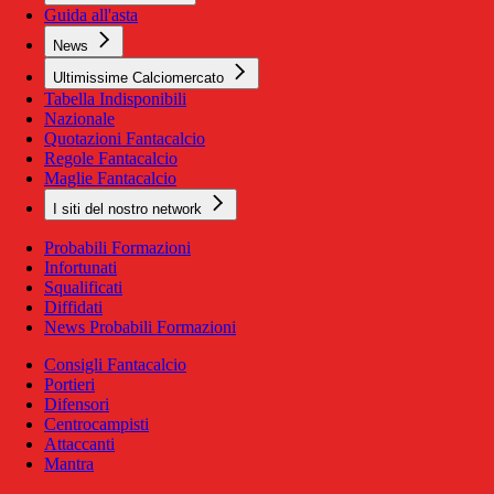
Guida all'asta
News
Ultimissime Calciomercato
Tabella Indisponibili
Nazionale
Quotazioni Fantacalcio
Regole Fantacalcio
Maglie Fantacalcio
I siti del nostro network
Probabili Formazioni
Infortunati
Squalificati
Diffidati
News Probabili Formazioni
Consigli Fantacalcio
Portieri
Difensori
Centrocampisti
Attaccanti
Mantra