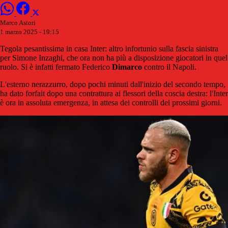
Marco Astori
1 marzo 2025 - 19:15
Tegola pesantissima in casa Inter: altro infortunio sulla fascia sinistra
per Simone Inzaghi, che ora non ha più a disposizione giocatori in quel
ruolo. Si è infatti fermato Federico
Dimarco
contro il Napoli.
L'esterno nerazzurro, dopo pochi minuti dall'inizio del secondo tempo,
ha dato forfait dopo una contrattura ai flessori della coscia destra: l'Inter
è ora in assoluta emergenza, in attesa dei controlli dei prossimi giorni.