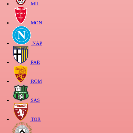
MIL
MON
NAP
PAR
ROM
SAS
TOR