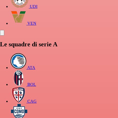
UDI
VEN
Le squadre di serie A
ATA
BOL
CAG