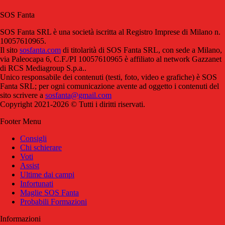
SOS Fanta
SOS Fanta SRL è una società iscritta al Registro Imprese di Milano n.
10057610965.
Il sito
sosfanta.com
di titolarità di SOS Fanta SRL, con sede a Milano,
via Paleocapa 6, C.F./PI 10057610965 è affiliato al network Gazzanet
di RCS Mediagroup S.p.a..
Unico responsabile dei contenuti (testi, foto, video e grafiche) è SOS
Fanta SRL; per ogni comunicazione avente ad oggetto i contenuti del
sito scrivere a
sosfanta@gmail.com
Copyright 2021-2026 © Tutti i diritti riservati.
Footer Menu
Consigli
Chi schierare
Voti
Assist
Ultime dai campi
Infortunati
Maglie SOS Fanta
Probabili Formazioni
Informazioni