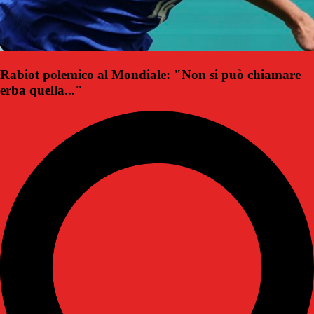
Rabiot polemico al Mondiale: "Non si può chiamare
erba quella..."