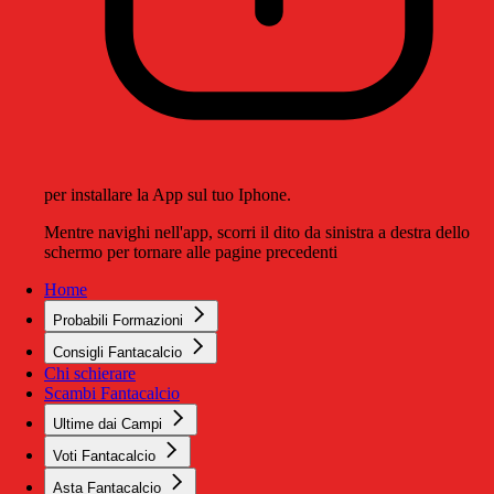
per installare la App sul tuo Iphone.
Mentre navighi nell'app, scorri il dito da sinistra a destra dello
schermo per tornare alle pagine precedenti
Home
Probabili Formazioni
Consigli Fantacalcio
Chi schierare
Scambi Fantacalcio
Ultime dai Campi
Voti Fantacalcio
Asta Fantacalcio