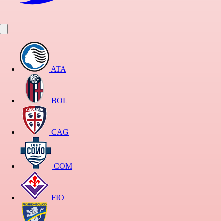
ATA
BOL
CAG
COM
FIO