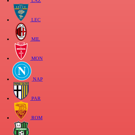
LAZ
LEC
MIL
MON
NAP
PAR
ROM