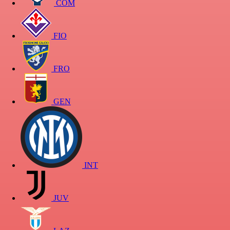
COM
FIO
FRO
GEN
INT
JUV