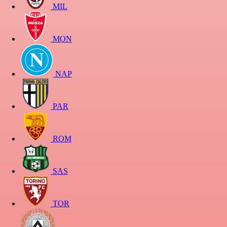
MIL
MON
NAP
PAR
ROM
SAS
TOR