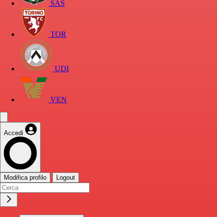
SAS
TOR
UDI
VEN
Accedi
Modifica profilo
Logout