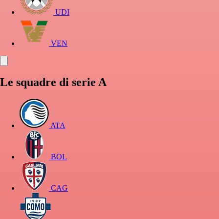
UDI
VEN
Le squadre di serie A
ATA
BOL
CAG