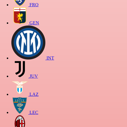
FRO
GEN
INT
JUV
LAZ
LEC