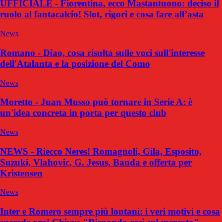
UFFICIALE - Fiorentina, ecco Mastantuono: deciso il
ruolo al fantacalcio! Slot, rigori e cosa fare all’asta
News
Romano - Diao, cosa risulta sulle voci sull'interesse
dell'Atalanta e la posizione del Como
News
Moretto - Juan Musso può tornare in Serie A: è
un'idea concreta in porta per questo club
News
NEWS - Riecco Neres! Romagnoli, Gila, Esposito,
Suzuki, Vlahovic, G. Jesus, Banda e offerta per
Kristensen
News
Inter e Romero sempre più lontani: i veri motivi e cosa