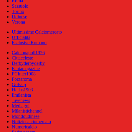
Roma
Sassuolo
Torino
Udinese
Verona
Ultimissime Calciomercato
Ufficialità
Esclusive Romano
Calcionapoli1926
Cittaceleste
Derbyderbyderby
Fantamagazine
FCInter1908
Forzaroma
Golssip
Hellas1903
Ilmilanista
Juvenews
Mediagol
Milanistichannel
Mondoudinese
Notiziecalciomercato
Numericalcio