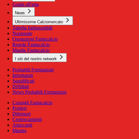
Guida all'asta
News
Ultimissime Calciomercato
Tabella Indisponibili
Nazionale
Quotazioni Fantacalcio
Regole Fantacalcio
Maglie Fantacalcio
I siti del nostro network
Probabili Formazioni
Infortunati
Squalificati
Diffidati
News Probabili Formazioni
Consigli Fantacalcio
Portieri
Difensori
Centrocampisti
Attaccanti
Mantra