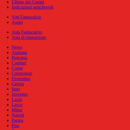
Ultime dai Campi
Indicazioni amichevoli
Voti Fantacalcio
Assist
Asta Fantacalcio
Asta di riparazione
News
Atalanta
Bologna
Cagliari
Como
Cremonese
Fiorentina
Genoa
Inter
Juventus
Lazio
Lecce
Milan
Napoli
Parma
Pisa