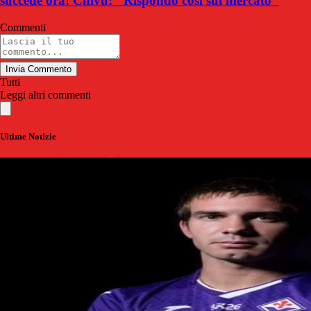
succede ora! Chivu: "Rispondo così sul mercato"
Commenti
Invia Commento
Tutti
Leggi altri commenti
Ultime Notizie