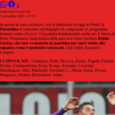
Guglielmo Cannavale
1 novembre 2025 - 19:15
In mezzo al caos societario, con le dimissioni di oggi di Pradè, la
Fiorentina
si concentra sull'impegno di campionato in programma
domani contro il Lecce. Una partita fondamentale anche per il futuro di
Pioli. Nonostante l'importanza della gara non viene rischiato
Robin
Gosens, che non va neanche in panchina per stare vicino alla
squadra e non è nemmeno convocato
. Out Sabiri, Kouamé e
Lamptey.
I CONVOCATI
- Comuzzo, Dodo, De Gea, Dzeko, Fagioli, Fazzini,
Fortini, Gudmundsson, Kean, Kospo, Kouadio, Lezzerini,
Mandragora, Mari, Martinelli, Nicolussi C., Ndour, Parisi, Piccoli,
Pongracic, Ranieri, Richardson, Sohm.