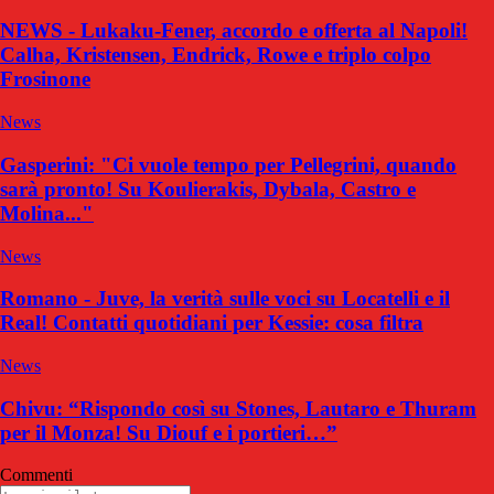
NEWS - Lukaku-Fener, accordo e offerta al Napoli!
Calha, Kristensen, Endrick, Rowe e triplo colpo
Frosinone
News
Gasperini: "Ci vuole tempo per Pellegrini, quando
sarà pronto! Su Koulierakis, Dybala, Castro e
Molina..."
News
Romano - Juve, la verità sulle voci su Locatelli e il
Real! Contatti quotidiani per Kessie: cosa filtra
News
Chivu: “Rispondo così su Stones, Lautaro e Thuram
per il Monza! Su Diouf e i portieri…”
Commenti