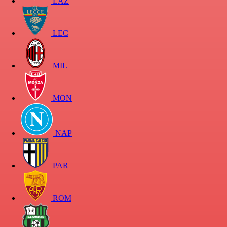
LAZ
LEC
MIL
MON
NAP
PAR
ROM