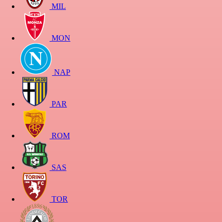
MIL
MON
NAP
PAR
ROM
SAS
TOR