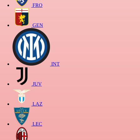
FRO
GEN
INT
JUV
LAZ
LEC