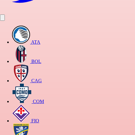
ATA
BOL
CAG
COM
FIO