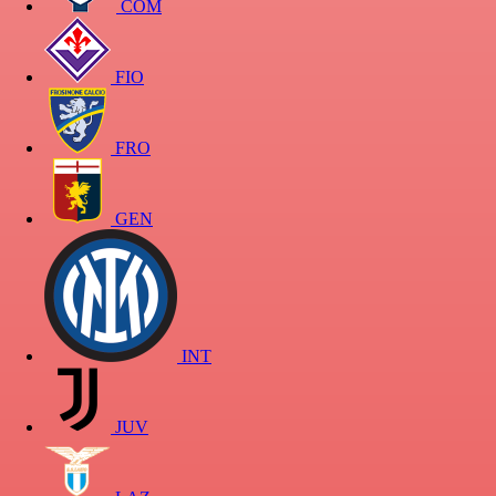
COM
FIO
FRO
GEN
INT
JUV