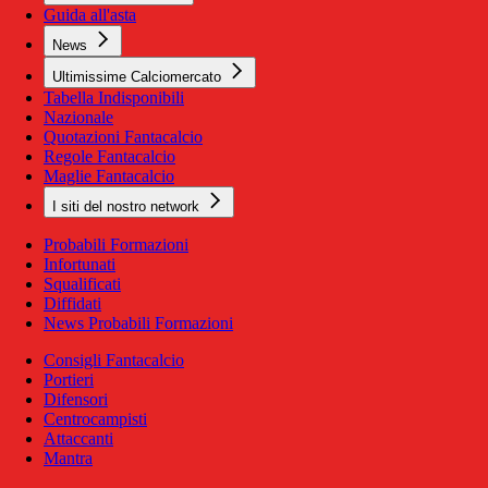
Guida all'asta
News
Ultimissime Calciomercato
Tabella Indisponibili
Nazionale
Quotazioni Fantacalcio
Regole Fantacalcio
Maglie Fantacalcio
I siti del nostro network
Probabili Formazioni
Infortunati
Squalificati
Diffidati
News Probabili Formazioni
Consigli Fantacalcio
Portieri
Difensori
Centrocampisti
Attaccanti
Mantra