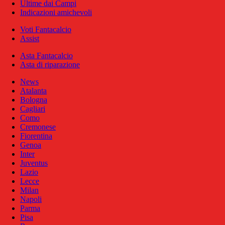
Ultime dai Campi
Indicazioni amichevoli
Voti Fantacalcio
Assist
Asta Fantacalcio
Asta di riparazione
News
Atalanta
Bologna
Cagliari
Como
Cremonese
Fiorentina
Genoa
Inter
Juventus
Lazio
Lecce
Milan
Napoli
Parma
Pisa