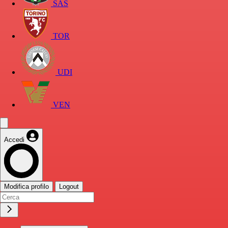
SAS
TOR
UDI
VEN
Accedi
Modifica profilo
Logout