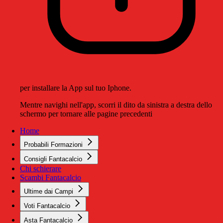
per installare la App sul tuo Iphone.
Mentre navighi nell'app, scorri il dito da sinistra a destra dello
schermo per tornare alle pagine precedenti
Home
Probabili Formazioni
Consigli Fantacalcio
Chi schierare
Scambi Fantacalcio
Ultime dai Campi
Voti Fantacalcio
Asta Fantacalcio