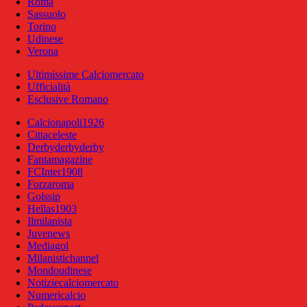
Roma
Sassuolo
Torino
Udinese
Verona
Ultimissime Calciomercato
Ufficialità
Esclusive Romano
Calcionapoli1926
Cittaceleste
Derbyderbyderby
Fantamagazine
FCInter1908
Forzaroma
Golssip
Hellas1903
Ilmilanista
Juvenews
Mediagol
Milanistichannel
Mondoudinese
Notiziecalciomercato
Numericalcio