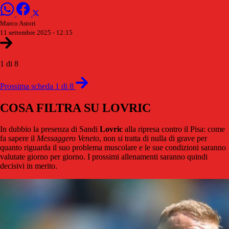
Marco Astori
11 settembre 2025 - 12:15
1 di 8
Prossima scheda 1 di 8
COSA FILTRA SU LOVRIC
In dubbio la presenza di Sandi
Lovric
alla ripresa contro il Pisa: come
fa sapere il
Messaggero Veneto
, non si tratta di nulla di grave per
quanto riguarda il suo problema muscolare e le sue condizioni saranno
valutate giorno per giorno. I prossimi allenamenti saranno quindi
decisivi in merito.