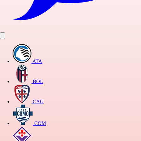
ATA
BOL
CAG
COM