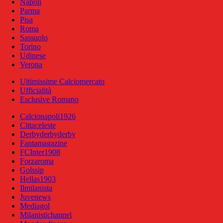
Napoli
Parma
Pisa
Roma
Sassuolo
Torino
Udinese
Verona
Ultimissime Calciomercato
Ufficialità
Esclusive Romano
Calcionapoli1926
Cittaceleste
Derbyderbyderby
Fantamagazine
FCInter1908
Forzaroma
Golssip
Hellas1903
Ilmilanista
Juvenews
Mediagol
Milanistichannel