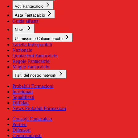
Voti Fantacalcio
Asta Fantacalcio
Guida all'asta
News
Ultimissime Calciomercato
Tabella Indisponibili
Nazionale
Quotazioni Fantacalcio
Regole Fantacalcio
Maglie Fantacalcio
I siti del nostro network
Probabili Formazioni
Infortunati
Squalificati
Diffidati
News Probabili Formazioni
Consigli Fantacalcio
Portieri
Difensori
Centrocampisti