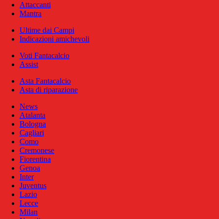
Attaccanti
Mantra
Ultime dai Campi
Indicazioni amichevoli
Voti Fantacalcio
Assist
Asta Fantacalcio
Asta di riparazione
News
Atalanta
Bologna
Cagliari
Como
Cremonese
Fiorentina
Genoa
Inter
Juventus
Lazio
Lecce
Milan