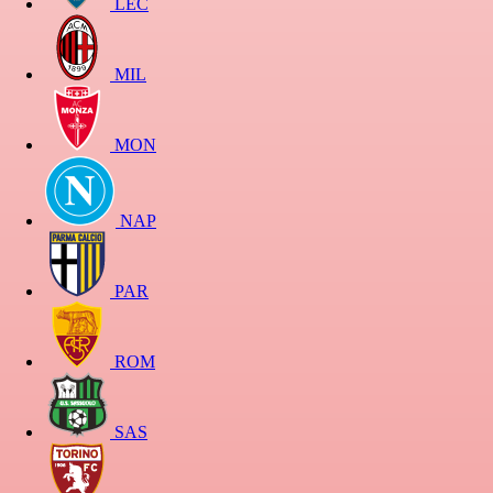
LEC
MIL
MON
NAP
PAR
ROM
SAS