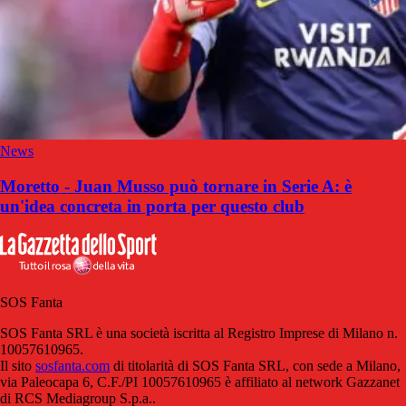
News
Moretto - Juan Musso può tornare in Serie A: è
un'idea concreta in porta per questo club
SOS Fanta
SOS Fanta SRL è una società iscritta al Registro Imprese di Milano n.
10057610965.
Il sito
sosfanta.com
di titolarità di SOS Fanta SRL, con sede a Milano,
via Paleocapa 6, C.F./PI 10057610965 è affiliato al network Gazzanet
di RCS Mediagroup S.p.a..