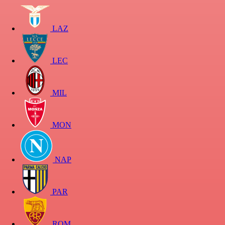
LAZ
LEC
MIL
MON
NAP
PAR
ROM