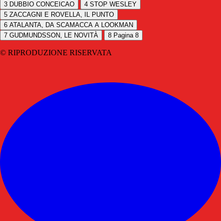
3
DUBBIO CONCEICAO
4
STOP WESLEY
5
ZACCAGNI E ROVELLA, IL PUNTO
6
ATALANTA, DA SCAMACCA A LOOKMAN
7
GUDMUNDSSON, LE NOVITÀ
8
Pagina 8
© RIPRODUZIONE RISERVATA