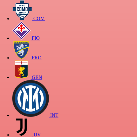
COM
FIO
FRO
GEN
INT
JUV