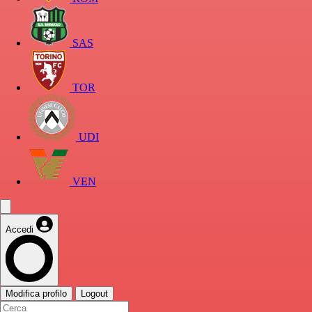
SAS
TOR
UDI
VEN
Accedi
Modifica profilo
Logout