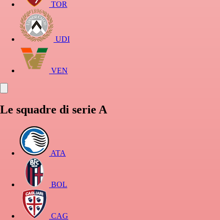
TOR
UDI
VEN
Le squadre di serie A
ATA
BOL
CAG