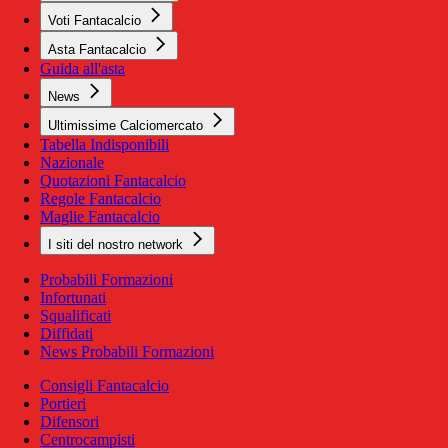
Voti Fantacalcio
Asta Fantacalcio
Guida all'asta
News
Ultimissime Calciomercato
Tabella Indisponibili
Nazionale
Quotazioni Fantacalcio
Regole Fantacalcio
Maglie Fantacalcio
I siti del nostro network
Probabili Formazioni
Infortunati
Squalificati
Diffidati
News Probabili Formazioni
Consigli Fantacalcio
Portieri
Difensori
Centrocampisti