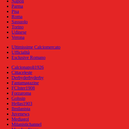
Napoli
Parma
Pisa
Roma
Sassuolo
Torino
Udinese
Verona
Ultimissime Calciomercato
Ufficialità
Esclusive Romano
Calcionapoli1926
Cittaceleste
Derbyderbyderby
Fantamagazine
FCInter1908
Forzaroma
Golssip
Hellas1903
Ilmilanista
Juvenews
Mediagol
Milanistichannel