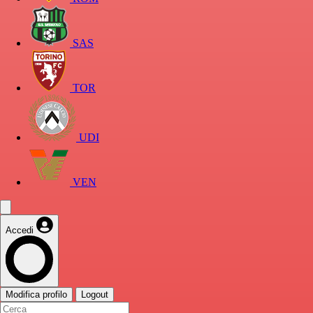
SAS
TOR
UDI
VEN
Accedi
Modifica profilo
Logout