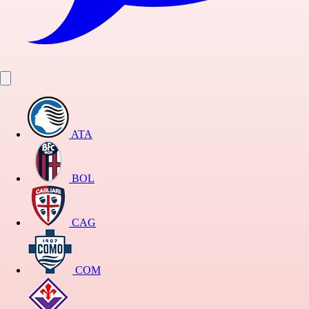
ATA
BOL
CAG
COM