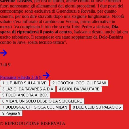
sarebbe Tavares
, per ora in spirito, anche contro la Juve è rimasto
fuori nonostante gli allenamenti dei giorni precedenti. I due posti del
centrocampo sono esclusiva di Guendouzi e Rovella, per quanto
stanchi, per non dire stravolti dopo una stagione lunghissima. Nicolò
sabato s’era infuriato al cambio con Vecino, prima alternativa in
mezzo. Va completato il trio che scorta Taty: Pedro a sinistra,
Dia
spera di riprendersi il posto al centro
, Isaksen a destra, anche lui era
uscito rabbuiato. Il senegalese era stato soppiantato da Dele-Bashiru
contro la Juve, scelta tecnico-tattica".
3 di 9
Prossima scheda 3 di 9
1
IL PUNTO SULLA JUVE
2
LOBOTKA, OGGI GLI ESAMI
3
LAZIO, DA TAVARES A DIA
4
BIJOL DA VALUTARE
5
TOLOI ANCORA AI BOX
6
MILAN, UN SOLO DUBBIO DA SCIOGLIERE
7
BOLOGNA, CHI GIOCA COL MILAN
8
DUE CLUB SU PALACIOS
9
Pagina 9
© RIPRODUZIONE RISERVATA