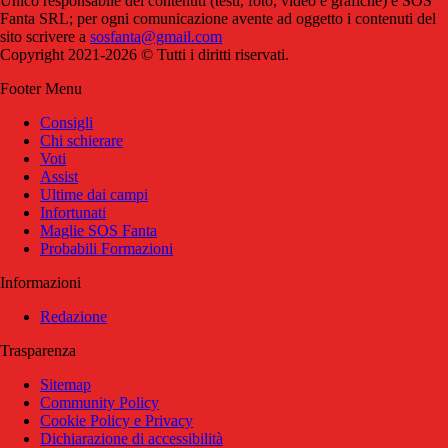
Unico responsabile dei contenuti (testi, foto, video e grafiche) è SOS
Fanta SRL; per ogni comunicazione avente ad oggetto i contenuti del
sito scrivere a
sosfanta@gmail.com
Copyright 2021-2026 © Tutti i diritti riservati.
Footer Menu
Consigli
Chi schierare
Voti
Assist
Ultime dai campi
Infortunati
Maglie SOS Fanta
Probabili Formazioni
Informazioni
Redazione
Trasparenza
Sitemap
Community Policy
Cookie Policy e Privacy
Dichiarazione di accessibilità