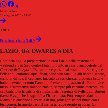
Marco Astori
13 maggio 2025 - 11:45
3 di 9
Prossima scheda 3 di 9
LAZIO, DA TAVARES A DIA
Comincia oggi la preparazione in casa Lazio della trasferta del
weekend a San Siro contro l'Inter. Il punto in casa biancoceleste dal
Corriere dello Sport
: "Baroni deve pensare ai sostituti di Zaccagni e
Pellegrini, entrambi squalificati, sono stati fatali i gialli beccati sabato,
erano in diffida. Il capitano, fiaccato da stanchezza, problemi fisici e
botte ricevute per tutto l’anno, può essere rimpiazzato da Pedro, vice di
lusso. L’alternativa sarebbe Noslin, sempre più versione meteora. Va
cambiata tutta la catena di sinistra vista l’assenza di Pellegrini. Baroni
riavrà Hysaj, che la squalifica l’ha scontata. Può sempre adattare
Marusic rilanciando Lazzari a destra, protagonista nel finale con i
bianconeri. In questo caso Hysaj si terrebbe pronto in corsa.
Ci