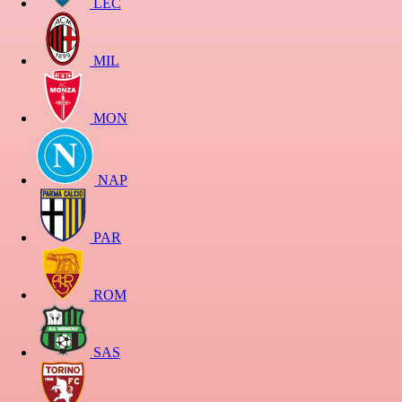
LEC
MIL
MON
NAP
PAR
ROM
SAS