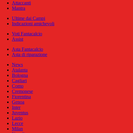
Attaccanti
Mantra
Ultime dai Campi
Indicazioni amichevoli
Voti Fantacalcio
Assist
Asta Fantacalcio
Asta di riparazione
News
Atalanta
Bologna
Cagliari
Como
Cremonese
Fiorentina
Genoa
Inter
Juventus
Lazio
Lecce
Milan