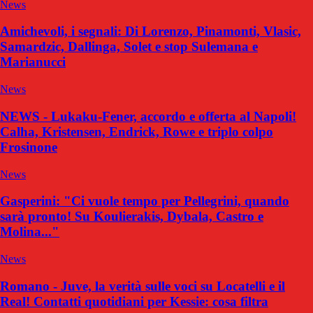
News
Amichevoli, i segnali: Di Lorenzo, Pinamonti, Vlasic,
Samardzic, Dallinga, Solet e stop Sulemana e
Marianucci
News
NEWS - Lukaku-Fener, accordo e offerta al Napoli!
Calha, Kristensen, Endrick, Rowe e triplo colpo
Frosinone
News
Gasperini: "Ci vuole tempo per Pellegrini, quando
sarà pronto! Su Koulierakis, Dybala, Castro e
Molina..."
News
Romano - Juve, la verità sulle voci su Locatelli e il
Real! Contatti quotidiani per Kessie: cosa filtra