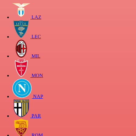
LAZ
LEC
MIL
MON
NAP
PAR
ROM