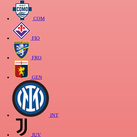
COM
FIO
FRO
GEN
INT
JUV