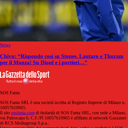
News
Chivu: “Rispondo così su Stones, Lautaro e Thuram
per il Monza! Su Diouf e i portieri…”
SOS Fanta
SOS Fanta SRL è una società iscritta al Registro Imprese di Milano n.
10057610965.
Il sito
sosfanta.com
di titolarità di SOS Fanta SRL, con sede a Milano,
via Paleocapa 6, C.F./PI 10057610965 è affiliato al network Gazzanet
di RCS Mediagroup S.p.a..