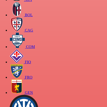
BOL
CAG
COM
FIO
FRO
GEN