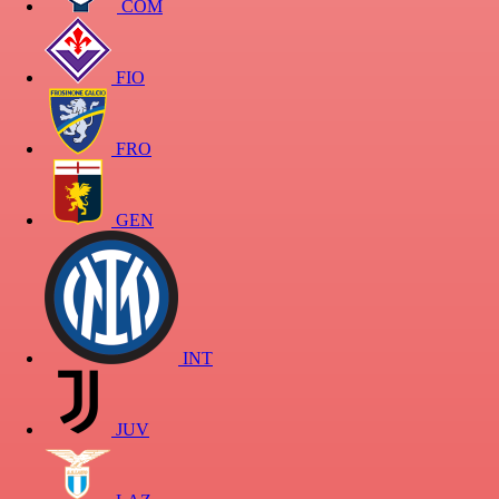
COM
FIO
FRO
GEN
INT
JUV