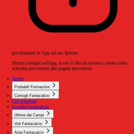
per installare la App sul tuo Iphone.
Mentre navighi nell'app, scorri il dito da sinistra a destra dello
schermo per tornare alle pagine precedenti
Home
Probabili Formazioni
Consigli Fantacalcio
Chi schierare
Scambi Fantacalcio
Ultime dai Campi
Voti Fantacalcio
Asta Fantacalcio