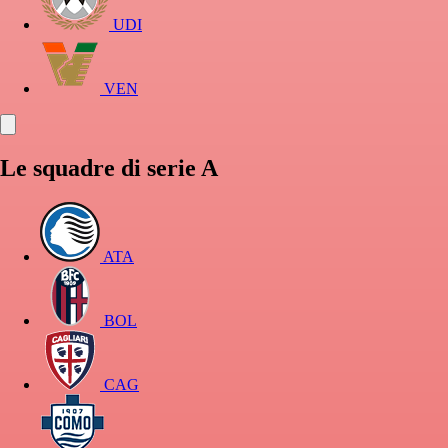
UDI
VEN
Le squadre di serie A
ATA
BOL
CAG