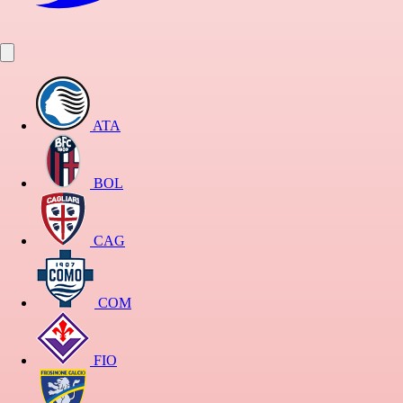
ATA
BOL
CAG
COM
FIO