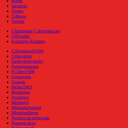
Roma
Sassuolo
Torino
Udinese
Verona
Ultimissime Calciomercato
Ufficialità
Esclusive Romano
Calcionapoli1926
Cittaceleste
Derbyderbyderby
Fantamagazine
FCInter1908
Forzaroma
Golssip
Hellas1903
Ilmilanista
Juvenews
Mediagol
Milanistichannel
Mondoudinese
Notiziecalciomercato
Numericalcio