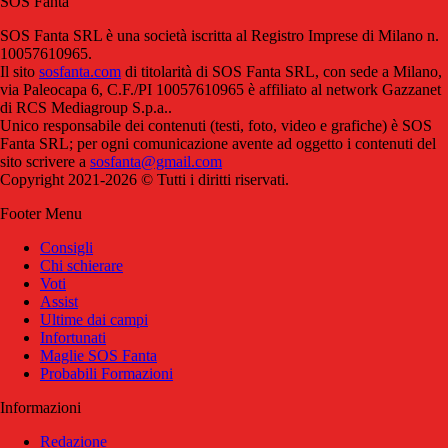
SOS Fanta
SOS Fanta SRL è una società iscritta al Registro Imprese di Milano n.
10057610965.
Il sito
sosfanta.com
di titolarità di SOS Fanta SRL, con sede a Milano,
via Paleocapa 6, C.F./PI 10057610965 è affiliato al network Gazzanet
di RCS Mediagroup S.p.a..
Unico responsabile dei contenuti (testi, foto, video e grafiche) è SOS
Fanta SRL; per ogni comunicazione avente ad oggetto i contenuti del
sito scrivere a
sosfanta@gmail.com
Copyright 2021-2026 © Tutti i diritti riservati.
Footer Menu
Consigli
Chi schierare
Voti
Assist
Ultime dai campi
Infortunati
Maglie SOS Fanta
Probabili Formazioni
Informazioni
Redazione