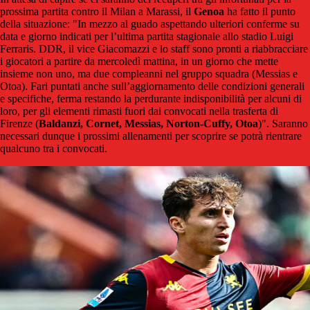
prossima partita contro il Milan a Marassi, il
Genoa
ha fatto il punto
della situazione: "In mezzo al guado aspettando ulteriori conferme su
data e giorno indicati per l’ultima partita stagionale allo stadio Luigi
Ferraris. DDR, il vice Giacomazzi e lo staff sono pronti a riabbracciare
i giocatori a partire da mercoledì mattina, in un giorno che mette
insieme non uno, ma due compleanni nel gruppo squadra (Messias e
Otoa). Fari puntati anche sull’aggiornamento delle condizioni generali
e specifiche, ferma restando la perdurante indisponibilità per alcuni di
loro, per gli elementi rimasti fuori dai convocati nella trasferta di
Firenze (
Baldanzi, Cornet, Messias, Norton-Cuffy, Otoa
)". Saranno
necessari dunque i prossimi allenamenti per scoprire se potrà rientrare
qualcuno tra i convocati.