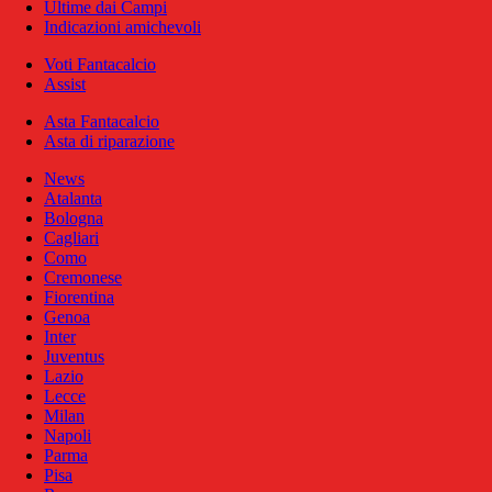
Ultime dai Campi
Indicazioni amichevoli
Voti Fantacalcio
Assist
Asta Fantacalcio
Asta di riparazione
News
Atalanta
Bologna
Cagliari
Como
Cremonese
Fiorentina
Genoa
Inter
Juventus
Lazio
Lecce
Milan
Napoli
Parma
Pisa