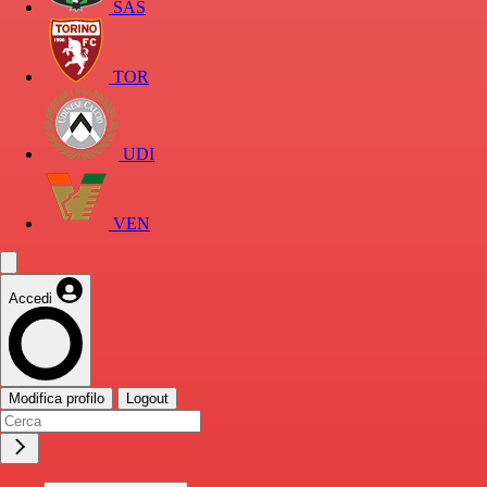
SAS
TOR
UDI
VEN
Accedi
Modifica profilo
Logout