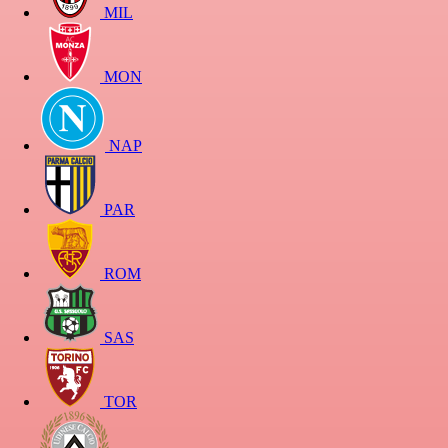
MIL
MON
NAP
PAR
ROM
SAS
TOR