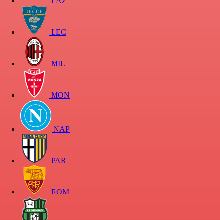
LAZ
LEC
MIL
MON
NAP
PAR
ROM