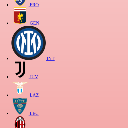
FRO
GEN
INT
JUV
LAZ
LEC