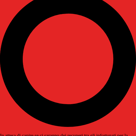
In attesa di capire se ci saranno dei recuperi tra gli infortunati per la