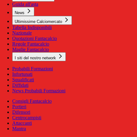
Guida all'asta
News
Ultimissime Calciomercato
Tabella Indisponibili
Nazionale
Quotazioni Fantacalcio
Regole Fantacalcio
Maglie Fantacalcio
I siti del nostro network
Probabili Formazioni
Infortunati
Squalificati
Diffidati
News Probabili Formazioni
Consigli Fantacalcio
Portieri
Difensori
Centrocampisti
Attaccanti
Mantra