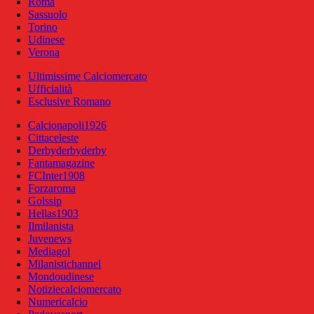
Roma
Sassuolo
Torino
Udinese
Verona
Ultimissime Calciomercato
Ufficialità
Esclusive Romano
Calcionapoli1926
Cittaceleste
Derbyderbyderby
Fantamagazine
FCInter1908
Forzaroma
Golssip
Hellas1903
Ilmilanista
Juvenews
Mediagol
Milanistichannel
Mondoudinese
Notiziecalciomercato
Numericalcio