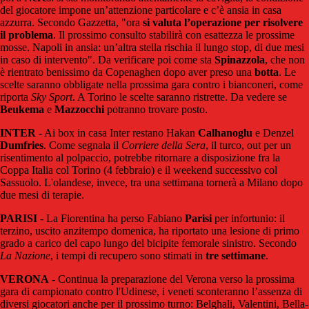
del giocatore impone un’attenzione particolare e c’è ansia in casa
azzurra. Secondo Gazzetta, "ora
si valuta l’operazione per risolvere
il problema
. Il prossimo consulto stabilirà con esattezza le prossime
mosse. Napoli in ansia: un’altra stella rischia il lungo stop, di due mesi
in caso di intervento". Da verificare poi come sta
Spinazzola
, che non
è rientrato benissimo da Copenaghen dopo aver preso una
botta
. Le
scelte saranno obbligate nella prossima gara contro i bianconeri, come
riporta
Sky Sport
. A Torino le scelte saranno ristrette. Da vedere se
Beukema
e
Mazzocchi
potranno trovare posto.
INTER
- Ai box in casa Inter restano Hakan
Calhanoglu
e Denzel
Dumfries
. Come segnala il
Corriere della Sera
, il turco, out per un
risentimento al polpaccio, potrebbe ritornare a disposizione fra la
Coppa Italia col Torino (4 febbraio) e il weekend successivo col
Sassuolo. L'olandese, invece, tra una settimana tornerà a Milano dopo
due mesi di terapie.
PARISI
- La Fiorentina ha perso Fabiano
Parisi
per infortunio: il
terzino, uscito anzitempo domenica, ha riportato una lesione di primo
grado a carico del capo lungo del bicipite femorale sinistro. Secondo
La Nazione
, i tempi di recupero sono stimati in
tre settimane
.
VERONA
- Continua la preparazione del Verona verso la prossima
gara di campionato contro l'Udinese, i veneti sconteranno l’assenza di
diversi giocatori anche per il prossimo turno: Belghali, Valentini, Bella-