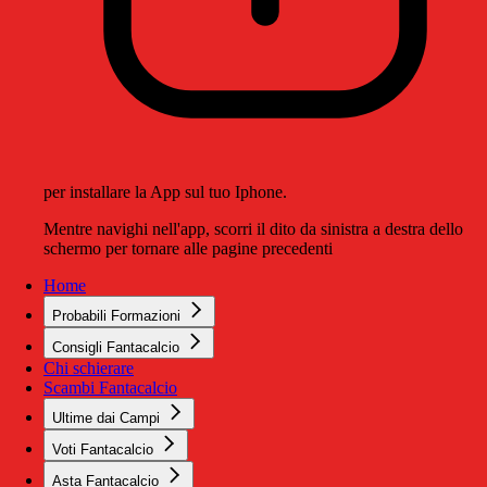
per installare la App sul tuo Iphone.
Mentre navighi nell'app, scorri il dito da sinistra a destra dello
schermo per tornare alle pagine precedenti
Home
Probabili Formazioni
Consigli Fantacalcio
Chi schierare
Scambi Fantacalcio
Ultime dai Campi
Voti Fantacalcio
Asta Fantacalcio