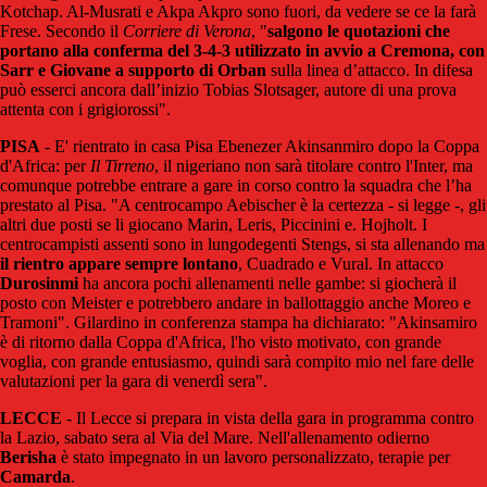
Kotchap. Al-Musrati e Akpa Akpro sono fuori, da vedere se ce la farà
Frese. Secondo il
Corriere di Verona
, "
salgono le quotazioni che
portano alla conferma del 3-4-3 utilizzato in avvio a Cremona, con
Sarr e Giovane a supporto di Orban
sulla linea d’attacco. In difesa
può esserci ancora dall’inizio Tobias Slotsager, autore di una prova
attenta con i grigiorossi".
PISA
- E' rientrato in casa Pisa Ebenezer Akinsanmiro dopo la Coppa
d'Africa: per
Il Tirreno
, il nigeriano non sarà titolare contro l'Inter, ma
comunque potrebbe entrare a gare in corso contro la squadra che l’ha
prestato al Pisa. "A centrocampo Aebischer è la certezza - si legge -, gli
altri due posti se li giocano Marin, Leris, Piccinini e. Hojholt. I
centrocampisti assenti sono in lungodegenti Stengs, si sta allenando ma
il rientro appare sempre lontano
, Cuadrado e Vural. In attacco
Durosinmi
ha ancora pochi allenamenti nelle gambe: si giocherà il
posto con Meister e potrebbero andare in ballottaggio anche Moreo e
Tramoni". Gilardino in conferenza stampa ha dichiarato: "Akinsamiro
è di ritorno dalla Coppa d'Africa, l'ho visto motivato, con grande
voglia, con grande entusiasmo, quindi sarà compito mio nel fare delle
valutazioni per la gara di venerdì sera".
LECCE
- Il Lecce si prepara in vista della gara in programma contro
la Lazio, sabato sera al Via del Mare. Nell'allenamento odierno
Berisha
è stato impegnato in un lavoro personalizzato, terapie per
Camarda
.