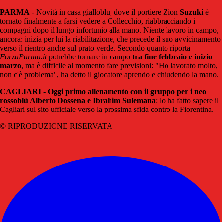
PARMA
- Novità in casa gialloblu, dove il portiere Zion
Suzuki
è
tornato finalmente a farsi vedere a Collecchio, riabbracciando i
compagni dopo il lungo infortunio alla mano. Niente lavoro in campo,
ancora: inizia per lui la riabilitazione, che precede il suo avvicinamento
verso il rientro anche sul prato verde. Secondo quanto riporta
ForzaParma.it
potrebbe tornare in campo
tra fine febbraio e inizio
marzo
, ma è difficile al momento fare previsioni: "Ho lavorato molto,
non c'è problema", ha detto il giocatore aprendo e chiudendo la mano.
CAGLIARI
-
Oggi primo allenamento con il gruppo per i neo
rossoblù Alberto Dossena e Ibrahim Sulemana
: lo ha fatto sapere il
Cagliari sul sito ufficiale verso la prossima sfida contro la Fiorentina.
© RIPRODUZIONE RISERVATA