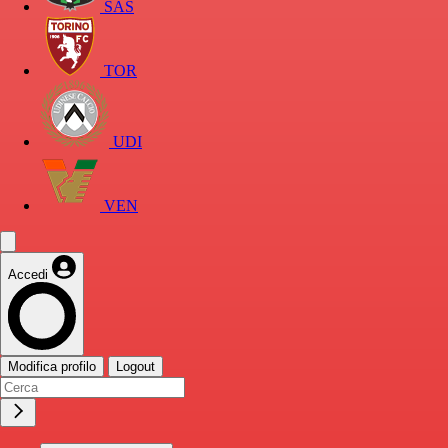
SAS
TOR
UDI
VEN
Accedi
Modifica profilo
Logout