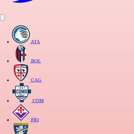
ATA
BOL
CAG
COM
FIO