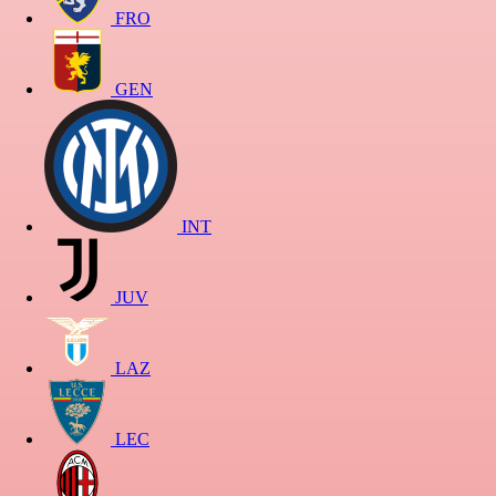
FRO
GEN
INT
JUV
LAZ
LEC