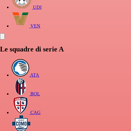
UDI
VEN
Le squadre di serie A
ATA
BOL
CAG