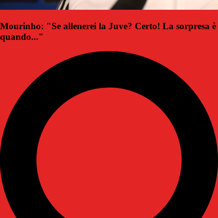
Mourinho: "Se allenerei la Juve? Certo! La sorpresa è
quando..."