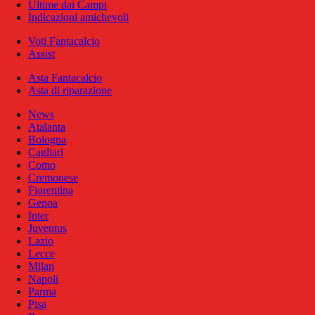
Ultime dai Campi
Indicazioni amichevoli
Voti Fantacalcio
Assist
Asta Fantacalcio
Asta di riparazione
News
Atalanta
Bologna
Cagliari
Como
Cremonese
Fiorentina
Genoa
Inter
Juventus
Lazio
Lecce
Milan
Napoli
Parma
Pisa