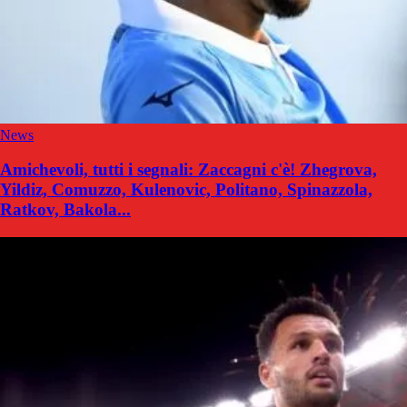
News
Amichevoli, tutti i segnali: Zaccagni c'è! Zhegrova,
Yildiz, Comuzzo, Kulenovic, Politano, Spinazzola,
Ratkov, Bakola...