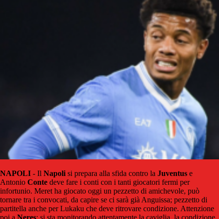
NAPOLI
- Il
Napoli
si prepara alla sfida contro la
Juventus
e
Antonio
Conte
deve fare i conti con i tanti giocatori fermi per
infortunio. Meret ha giocato oggi un pezzetto di amichevole, può
tornare tra i convocati, da capire se ci sarà già Anguissa; pezzetto di
partitella anche per Lukaku che deve ritrovare condizione. Attenzione
poi a
Neres
: si sta monitorando attentamente la caviglia, la condizione