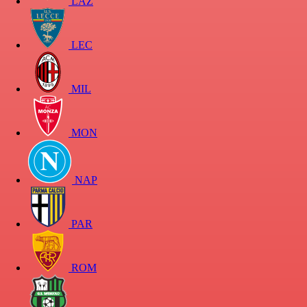
LAZ
LEC
MIL
MON
NAP
PAR
ROM