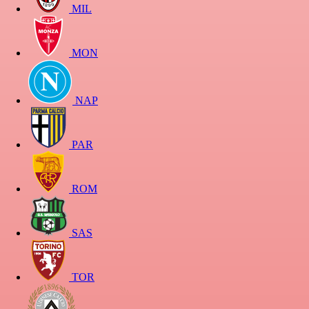
MIL
MON
NAP
PAR
ROM
SAS
TOR