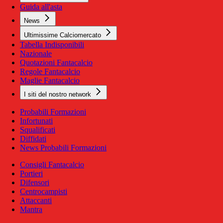
Guida all'asta
News
Ultimissime Calciomercato
Tabella Indisponibili
Nazionale
Quotazioni Fantacalcio
Regole Fantacalcio
Maglie Fantacalcio
I siti del nostro network
Probabili Formazioni
Infortunati
Squalificati
Diffidati
News Probabili Formazioni
Consigli Fantacalcio
Portieri
Difensori
Centrocampisti
Attaccanti
Mantra