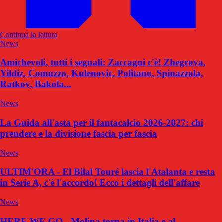
Continua la lettura
News
Amichevoli, tutti i segnali: Zaccagni c'è! Zhegrova,
Yildiz, Comuzzo, Kulenovic, Politano, Spinazzola,
Ratkov, Bakola...
News
La Guida all'asta per il fantacalcio 2026-2027: chi
prendere e la divisione fascia per fascia
News
ULTIM'ORA - El Bilal Touré lascia l'Atalanta e resta
in Serie A, c'è l'accordo! Ecco i dettagli dell'affare
News
HERE WE GO - Molina torna in Italia e al