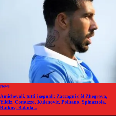
News
Amichevoli, tutti i segnali: Zaccagni c'è! Zhegrova,
Yildiz, Comuzzo, Kulenovic, Politano, Spinazzola,
Ratkov, Bakola...