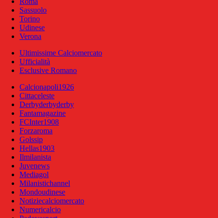
Roma
Sassuolo
Torino
Udinese
Verona
Ultimissime Calciomercato
Ufficialità
Esclusive Romano
Calcionapoli1926
Cittaceleste
Derbyderbyderby
Fantamagazine
FCInter1908
Forzaroma
Golssip
Hellas1903
Ilmilanista
Juvenews
Mediagol
Milanistichannel
Mondoudinese
Notiziecalciomercato
Numericalcio