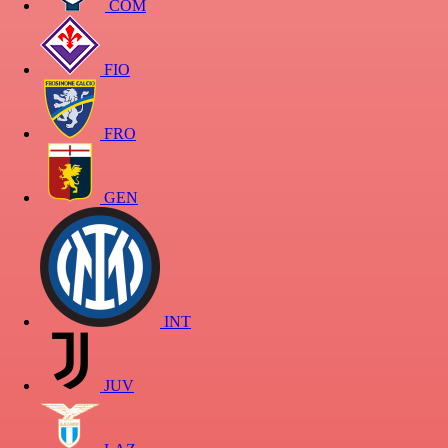
COM
FIO
FRO
GEN
INT
JUV