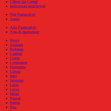
Ultime dai Campi
Indicazioni amichevoli
Voti Fantacalcio
Assist
Asta Fantacalcio
Asta di riparazione
News
Atalanta
Bologna
Cagliari
Como
Cremonese
Fiorentina
Genoa
Inter
Juventus
Lazio
Lecce
Milan
Napoli
Parma
Pisa