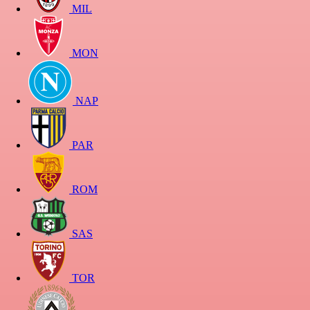
MIL
MON
NAP
PAR
ROM
SAS
TOR