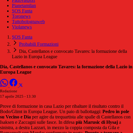
Padovasport
Pianetamilan
SOS Fanta
Toronews
Tuttobolognaweb
Violanews
SOS Fanta
Probabili Formazioni
Dia, Castellanos e convocato Tavares: la formazione della
Lazio in Europa League
Dia, Castellanos e convocato Tavares: la formazione della Lazio in
Europa League
Redazione
17 aprile 2025 - 13:30
Prove di formazione in casa Lazio per ribaltare il risultato contro il
Bodo/Glimt in Europa League. Un paio di ballottaggi:
Pedro in pole
su Vecino e Dia
per agire da trequartista alle spalle di Castellanos con
Isaksen e Zaccagni sulle fasce. In difesa
più Marusic di Hysaj
a
sinistra, a destra Lazzari, in mezzo la coppia composta da Gila e
Romagnoli con Mandas confermato in porta.
Pronto a tornare a