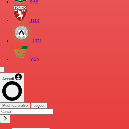
SAS
TOR
UDI
VEN
Accedi
Modifica profilo
Logout