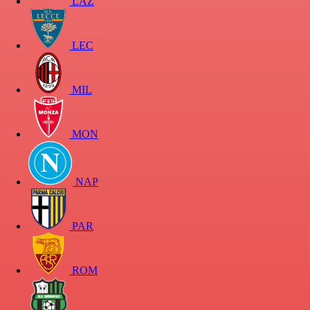
LAZ
LEC
MIL
MON
NAP
PAR
ROM