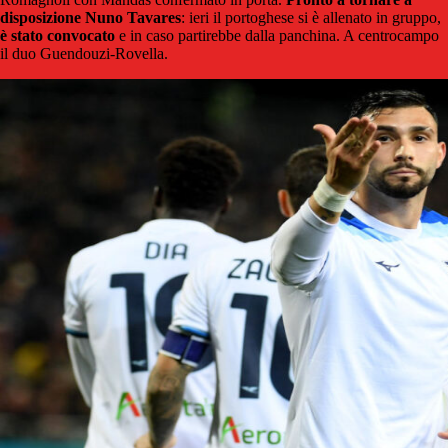
disposizione Nuno Tavares
: ieri il portoghese si è allenato in gruppo,
è stato convocato
e in caso partirebbe dalla panchina. A centrocampo
il duo Guendouzi-Rovella.