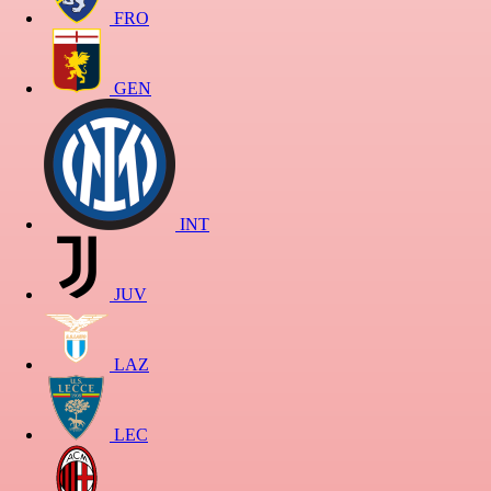
FRO
GEN
INT
JUV
LAZ
LEC