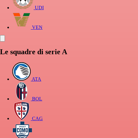
UDI
VEN
Le squadre di serie A
ATA
BOL
CAG