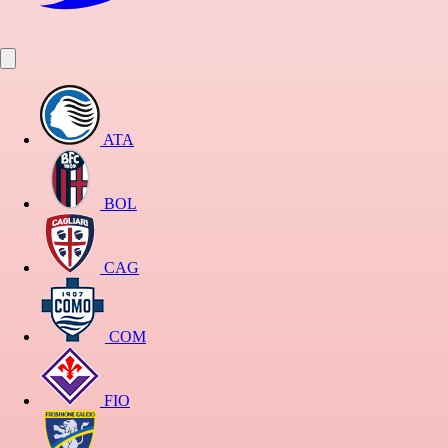
ATA
BOL
CAG
COM
FIO