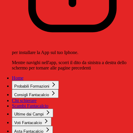
per installare la App sul tuo Iphone.
Mentre navighi nell'app, scorri il dito da sinistra a destra dello
schermo per tornare alle pagine precedenti
Home
Probabili Formazioni
Consigli Fantacalcio
Chi schierare
Scambi Fantacalcio
Ultime dai Campi
Voti Fantacalcio
Asta Fantacalcio