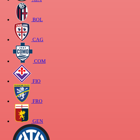
BOL
CAG
COM
FIO
FRO
GEN