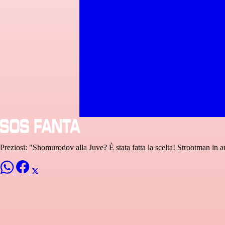
Preziosi: "Shomurodov alla Juve? È stata fatta la scelta! Strootman in arr