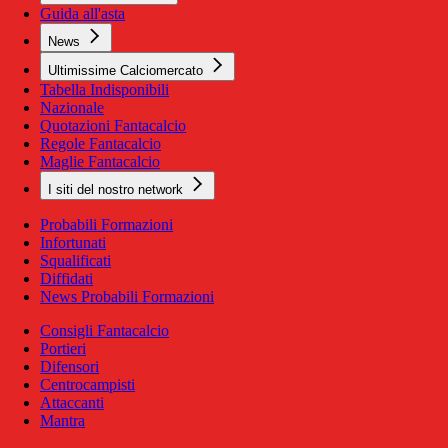
Guida all'asta
News
Ultimissime Calciomercato
Tabella Indisponibili
Nazionale
Quotazioni Fantacalcio
Regole Fantacalcio
Maglie Fantacalcio
I siti del nostro network
Probabili Formazioni
Infortunati
Squalificati
Diffidati
News Probabili Formazioni
Consigli Fantacalcio
Portieri
Difensori
Centrocampisti
Attaccanti
Mantra