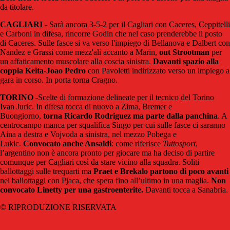
da titolare.
CAGLIARI
- Sarà ancora 3-5-2 per il Cagliari con Caceres, Ceppitelli
e Carboni in difesa, rincorre Godin che nel caso prenderebbe il posto
di Caceres. Sulle fasce si va verso l'impiego di Bellanova e Dalbert con
Nandez e Grassi come mezz'ali accanto a Marin,
out Strootman
per
un affaticamento muscolare alla coscia sinistra.
Davanti spazio alla
coppia Keita-Joao Pedro
con Pavoletti indirizzato verso un impiego a
gara in corso. In porta torna Cragno.
TORINO
-Scelte di formazione delineate per il tecnico del Torino
Ivan Juric. In difesa tocca di nuovo a Zima, Bremer e
Buongiorno,
torna Ricardo Rodriguez ma parte dalla panchina
. A
centrocampo manca per squalifica Singo per cui sulle fasce ci saranno
Aina a destra e Vojvoda a sinistra, nel mezzo Pobega e
Lukic.
Convocato anche Ansaldi
: come riferisce
Tuttosport
,
l’argentino non è ancora pronto per giocare ma ha deciso di partire
comunque per Cagliari così da stare vicino alla squadra. Soliti
ballottaggi sulle trequarti ma
Praet e Brekalo partono di poco avanti
nei ballottaggi con Pjaca, che spera fino all’ultimo in una maglia.
Non
convocato Linetty per una gastroenterite.
Davanti tocca a Sanabria.
© RIPRODUZIONE RISERVATA