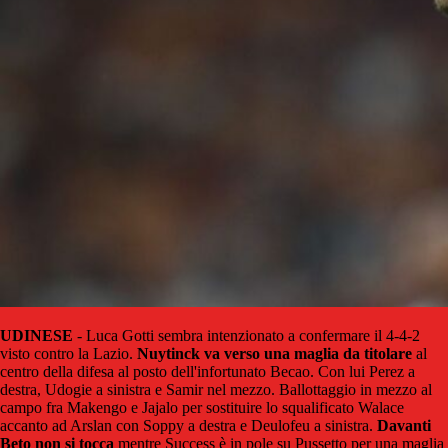
UDINESE
- Luca Gotti sembra intenzionato a confermare il 4-4-2
visto contro la Lazio.
Nuytinck va verso una maglia da titolare
al
centro della difesa al posto dell'infortunato Becao. Con lui Perez a
destra, Udogie a sinistra e Samir nel mezzo. Ballottaggio in mezzo al
campo fra Makengo e Jajalo per sostituire lo squalificato Walace
accanto ad Arslan con Soppy a destra e Deulofeu a sinistra.
Davanti
Beto non si tocca
mentre Success è in pole su Pussetto per una maglia