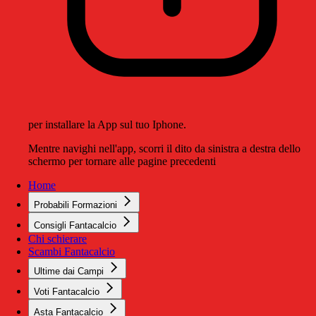
per installare la App sul tuo Iphone.
Mentre navighi nell'app, scorri il dito da sinistra a destra dello
schermo per tornare alle pagine precedenti
Home
Probabili Formazioni
Consigli Fantacalcio
Chi schierare
Scambi Fantacalcio
Ultime dai Campi
Voti Fantacalcio
Asta Fantacalcio