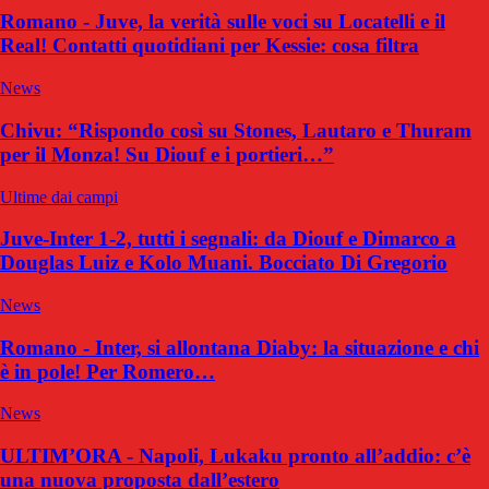
Romano - Juve, la verità sulle voci su Locatelli e il
Real! Contatti quotidiani per Kessie: cosa filtra
News
Chivu: “Rispondo così su Stones, Lautaro e Thuram
per il Monza! Su Diouf e i portieri…”
Ultime dai campi
Juve-Inter 1-2, tutti i segnali: da Diouf e Dimarco a
Douglas Luiz e Kolo Muani. Bocciato Di Gregorio
News
Romano - Inter, si allontana Diaby: la situazione e chi
è in pole! Per Romero…
News
ULTIM’ORA - Napoli, Lukaku pronto all’addio: c’è
una nuova proposta dall’estero