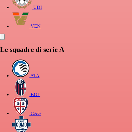
UDI
VEN
Le squadre di serie A
ATA
BOL
CAG