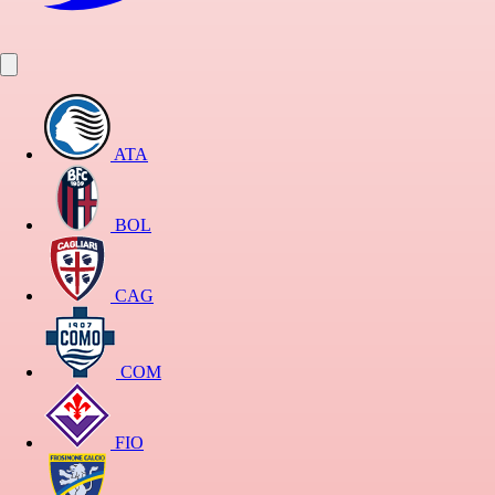
ATA
BOL
CAG
COM
FIO