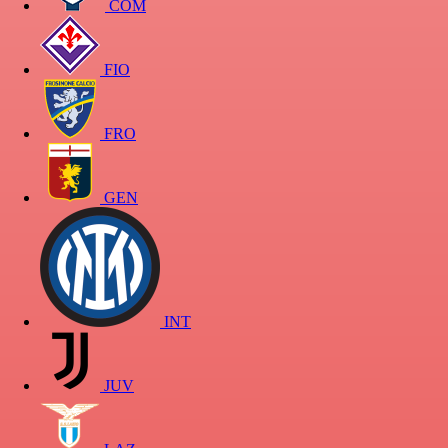
COM
FIO
FRO
GEN
INT
JUV