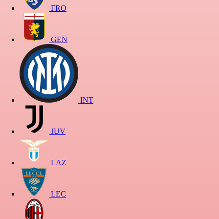
FRO
GEN
INT
JUV
LAZ
LEC