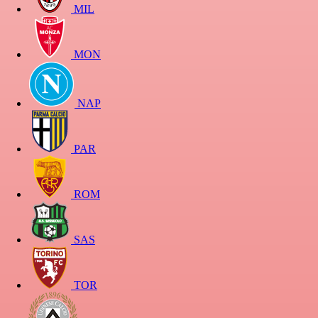
MIL
MON
NAP
PAR
ROM
SAS
TOR