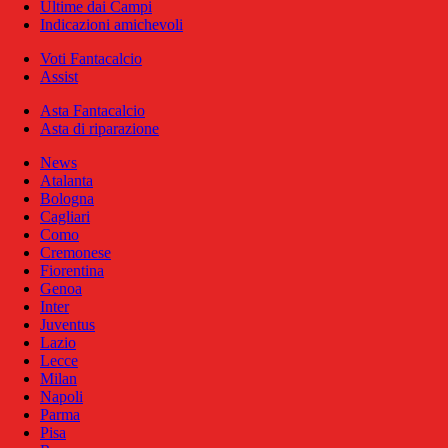
Ultime dai Campi
Indicazioni amichevoli
Voti Fantacalcio
Assist
Asta Fantacalcio
Asta di riparazione
News
Atalanta
Bologna
Cagliari
Como
Cremonese
Fiorentina
Genoa
Inter
Juventus
Lazio
Lecce
Milan
Napoli
Parma
Pisa