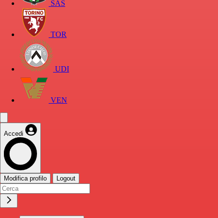
SAS
TOR
UDI
VEN
Accedi
Modifica profilo
Logout