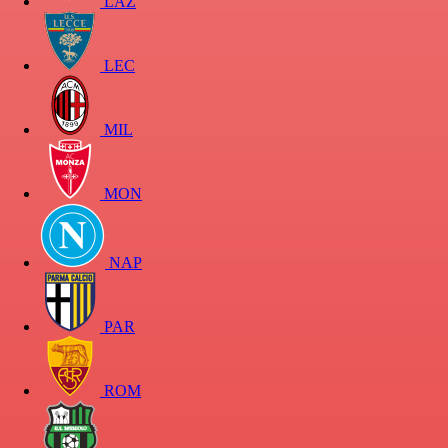
LAZ
LEC
MIL
MON
NAP
PAR
ROM