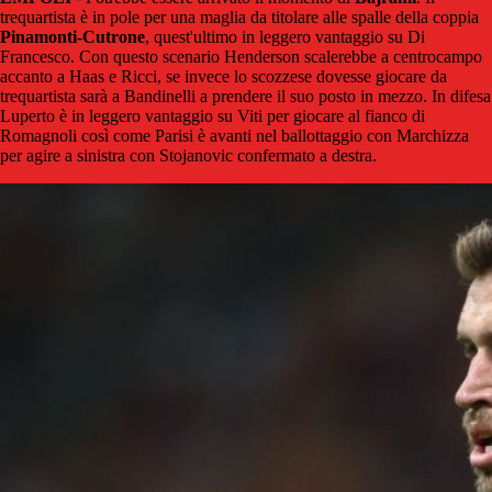
trequartista è in pole per una maglia da titolare alle spalle della coppia
Pinamonti-Cutrone
, quest'ultimo in leggero vantaggio su Di
Francesco. Con questo scenario Henderson scalerebbe a centrocampo
accanto a Haas e Ricci, se invece lo scozzese dovesse giocare da
trequartista sarà a Bandinelli a prendere il suo posto in mezzo. In difesa
Luperto è in leggero vantaggio su Viti per giocare al fianco di
Romagnoli così come Parisi è avanti nel ballottaggio con Marchizza
per agire a sinistra con Stojanovic confermato a destra.