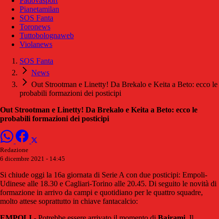
Padovasport
Pianetamilan
SOS Fanta
Toronews
Tuttobolognaweb
Violanews
SOS Fanta
News
Out Strootman e Linetty! Da Brekalo e Keita a Beto: ecco le
probabili formazioni dei posticipi
Out Strootman e Linetty! Da Brekalo e Keita a Beto: ecco le
probabili formazioni dei posticipi
Redazione
6 dicembre 2021 - 14:45
Si chiude oggi la 16a giornata di Serie A con due posticipi: Empoli-
Udinese alle 18.30 e Cagliari-Torino alle 20.45. Di seguito le novità di
formazione in arrivo da campi e quotidiano per le quattro squadre,
molto attese soprattutto in chiave fantacalcio:
EMPOLI
- Potrebbe essere arrivato il momento di
Bajrami
. Il