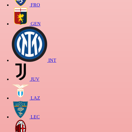
FRO
GEN
INT
JUV
LAZ
LEC