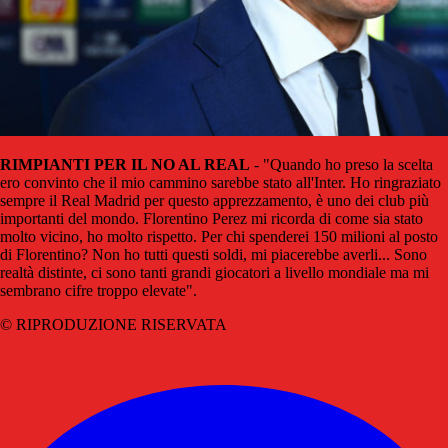
RIMPIANTI PER IL NO AL REAL
- "Quando ho preso la scelta
ero convinto che il mio cammino sarebbe stato all'Inter. Ho ringraziato
sempre il Real Madrid per questo apprezzamento, è uno dei club più
importanti del mondo. Florentino Perez mi ricorda di come sia stato
molto vicino, ho molto rispetto. Per chi spenderei 150 milioni al posto
di Florentino? Non ho tutti questi soldi, mi piacerebbe averli... Sono
realtà distinte, ci sono tanti grandi giocatori a livello mondiale ma mi
sembrano cifre troppo elevate".
© RIPRODUZIONE RISERVATA