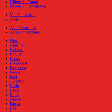
Ultime dai Campi
Indicazioni amichevoli
Voti Fantacalcio
Assist
Asta Fantacalcio
Asta di riparazione
News
Atalanta
Bologna
Cagliari
Como
Cremonese
Fiorentina
Genoa
Inter
Juventus
Lazio
Lecce
Milan
Napoli
Parma
Pisa