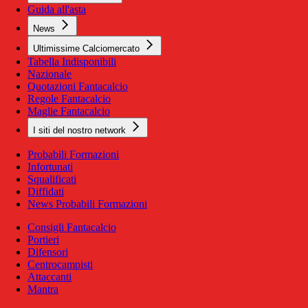
Guida all'asta
News
Ultimissime Calciomercato
Tabella Indisponibili
Nazionale
Quotazioni Fantacalcio
Regole Fantacalcio
Maglie Fantacalcio
I siti del nostro network
Probabili Formazioni
Infortunati
Squalificati
Diffidati
News Probabili Formazioni
Consigli Fantacalcio
Portieri
Difensori
Centrocampisti
Attaccanti
Mantra