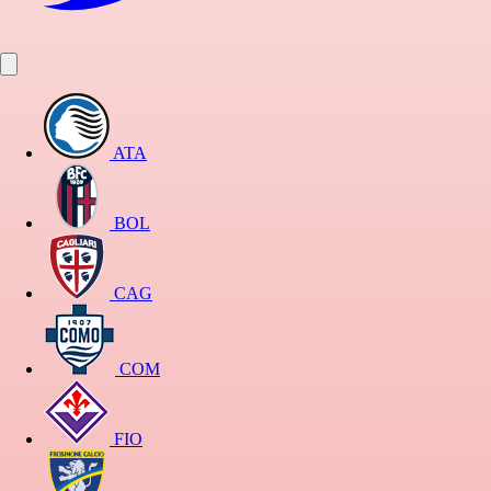
ATA
BOL
CAG
COM
FIO