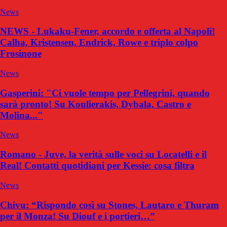
News
NEWS - Lukaku-Fener, accordo e offerta al Napoli!
Calha, Kristensen, Endrick, Rowe e triplo colpo
Frosinone
News
Gasperini: "Ci vuole tempo per Pellegrini, quando
sarà pronto! Su Koulierakis, Dybala, Castro e
Molina..."
News
Romano - Juve, la verità sulle voci su Locatelli e il
Real! Contatti quotidiani per Kessie: cosa filtra
News
Chivu: “Rispondo così su Stones, Lautaro e Thuram
per il Monza! Su Diouf e i portieri…”