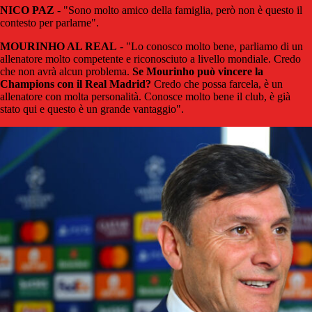
NICO PAZ
- "Sono molto amico della famiglia, però non è questo il
contesto per parlarne".
MOURINHO AL REAL
- "Lo conosco molto bene, parliamo di un
allenatore molto competente e riconosciuto a livello mondiale. Credo
che non avrà alcun problema.
Se Mourinho può vincere la
Champions con il Real Madrid?
Credo che possa farcela, è un
allenatore con molta personalità. Conosce molto bene il club, è già
stato qui e questo è un grande vantaggio".