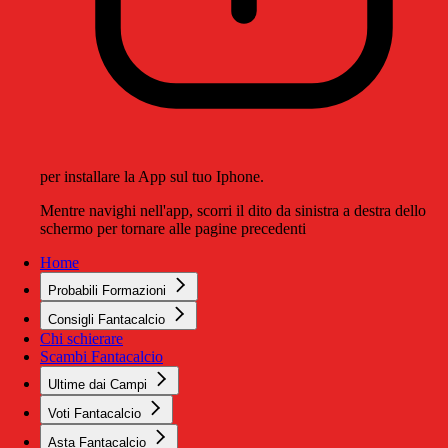
per installare la App sul tuo Iphone.
Mentre navighi nell'app, scorri il dito da sinistra a destra dello
schermo per tornare alle pagine precedenti
Home
Probabili Formazioni
Consigli Fantacalcio
Chi schierare
Scambi Fantacalcio
Ultime dai Campi
Voti Fantacalcio
Asta Fantacalcio