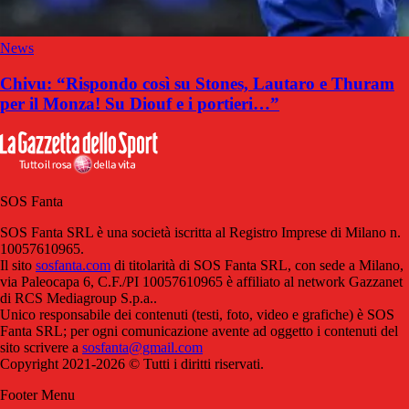
News
Chivu: “Rispondo così su Stones, Lautaro e Thuram
per il Monza! Su Diouf e i portieri…”
SOS Fanta
SOS Fanta SRL è una società iscritta al Registro Imprese di Milano n.
10057610965.
Il sito
sosfanta.com
di titolarità di SOS Fanta SRL, con sede a Milano,
via Paleocapa 6, C.F./PI 10057610965 è affiliato al network Gazzanet
di RCS Mediagroup S.p.a..
Unico responsabile dei contenuti (testi, foto, video e grafiche) è SOS
Fanta SRL; per ogni comunicazione avente ad oggetto i contenuti del
sito scrivere a
sosfanta@gmail.com
Copyright 2021-2026 © Tutti i diritti riservati.
Footer Menu