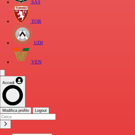
SAS
TOR
UDI
VEN
Accedi
Modifica profilo
Logout