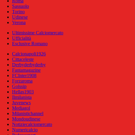
Roma
Sassuolo
Torino
Udinese
Verona
Ultimissime Calciomercato
Ufficialità
Esclusive Romano
Calcionapoli1926
Cittaceleste
Derbyderbyderby
Fantamagazine
FCInter1908
Forzaroma
Golssip
Hellas1903
Ilmilanista
Juvenews
Mediagol
Milanistichannel
Mondoudinese
Notiziecalciomercato
Numericalcio