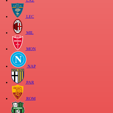
LAZ
LEC
MIL
MON
NAP
PAR
ROM