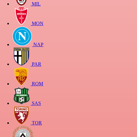
MIL
MON
NAP
PAR
ROM
SAS
TOR