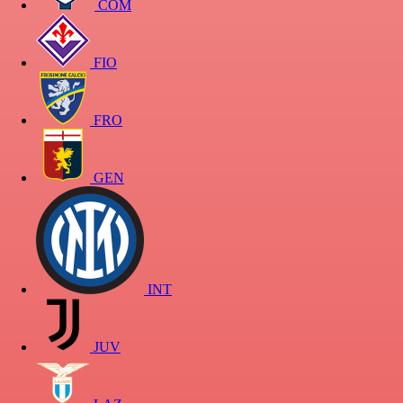
COM
FIO
FRO
GEN
INT
JUV