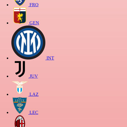
FRO
GEN
INT
JUV
LAZ
LEC