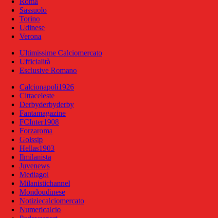
Roma
Sassuolo
Torino
Udinese
Verona
Ultimissime Calciomercato
Ufficialità
Esclusive Romano
Calcionapoli1926
Cittaceleste
Derbyderbyderby
Fantamagazine
FCInter1908
Forzaroma
Golssip
Hellas1903
Ilmilanista
Juvenews
Mediagol
Milanistichannel
Mondoudinese
Notiziecalciomercato
Numericalcio