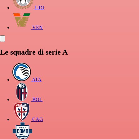
UDI
VEN
Le squadre di serie A
ATA
BOL
CAG