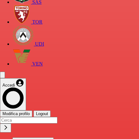
SAS
TOR
UDI
VEN
Accedi
Modifica profilo
Logout