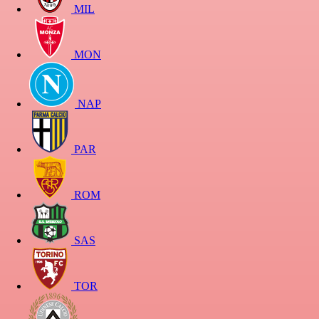
MIL
MON
NAP
PAR
ROM
SAS
TOR