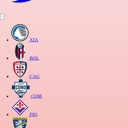
ATA
BOL
CAG
COM
FIO