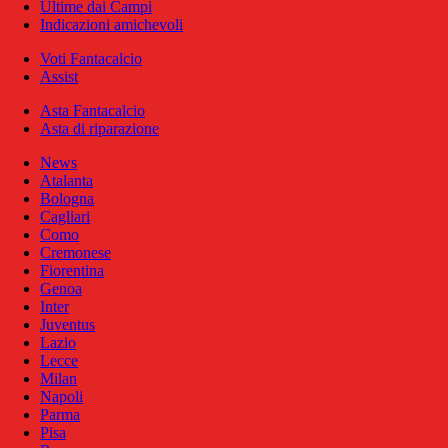
Ultime dai Campi
Indicazioni amichevoli
Voti Fantacalcio
Assist
Asta Fantacalcio
Asta di riparazione
News
Atalanta
Bologna
Cagliari
Como
Cremonese
Fiorentina
Genoa
Inter
Juventus
Lazio
Lecce
Milan
Napoli
Parma
Pisa