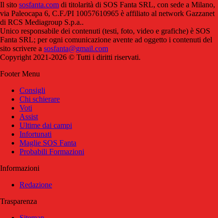
Il sito
sosfanta.com
di titolarità di SOS Fanta SRL, con sede a Milano,
via Paleocapa 6, C.F./PI 10057610965 è affiliato al network Gazzanet
di RCS Mediagroup S.p.a..
Unico responsabile dei contenuti (testi, foto, video e grafiche) è SOS
Fanta SRL; per ogni comunicazione avente ad oggetto i contenuti del
sito scrivere a
sosfanta@gmail.com
Copyright 2021-2026 © Tutti i diritti riservati.
Footer Menu
Consigli
Chi schierare
Voti
Assist
Ultime dai campi
Infortunati
Maglie SOS Fanta
Probabili Formazioni
Informazioni
Redazione
Trasparenza
Sitemap