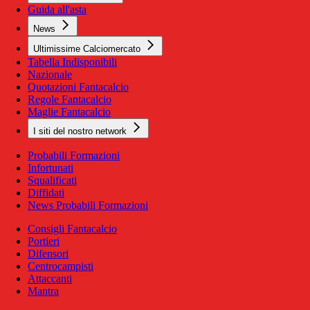
Guida all'asta
News
Ultimissime Calciomercato
Tabella Indisponibili
Nazionale
Quotazioni Fantacalcio
Regole Fantacalcio
Maglie Fantacalcio
I siti del nostro network
Probabili Formazioni
Infortunati
Squalificati
Diffidati
News Probabili Formazioni
Consigli Fantacalcio
Portieri
Difensori
Centrocampisti
Attaccanti
Mantra