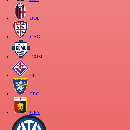
BOL
CAG
COM
FIO
FRO
GEN