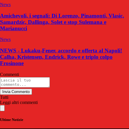
News
Amichevoli, i segnali: Di Lorenzo, Pinamonti, Vlasic,
Samardzic, Dallinga, Solet e stop Sulemana e
Marianucci
News
NEWS - Lukaku-Fener, accordo e offerta al Napoli!
Calha, Kristensen, Endrick, Rowe e triplo colpo
Frosinone
Commenti
Invia Commento
Tutti
Leggi altri commenti
Ultime Notizie