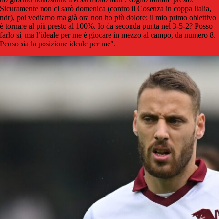
Sicuramente non ci sarò domenica (contro il Cosenza in coppa Italia,
ndr), poi vediamo ma già ora non ho più dolore: il mio primo obiettivo
è tornare al più presto al 100%.
Io da seconda punta nel 3-5-2? Posso
farlo sì, ma l’ideale per me è giocare in mezzo al campo, da numero
8
.
Penso sia la posizione ideale per me".