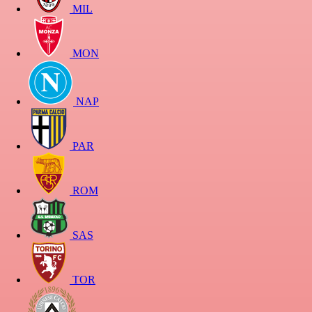
MIL
MON
NAP
PAR
ROM
SAS
TOR