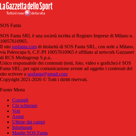
SOS Fanta
SOS Fanta SRL è una società iscritta al Registro Imprese di Milano n.
10057610965.
Il sito
sosfanta.com
di titolarità di SOS Fanta SRL, con sede a Milano,
via Paleocapa 6, C.F./PI 10057610965 è affiliato al network Gazzanet
di RCS Mediagroup S.p.a..
Unico responsabile dei contenuti (testi, foto, video e grafiche) è SOS
Fanta SRL; per ogni comunicazione avente ad oggetto i contenuti del
sito scrivere a
sosfanta@gmail.com
Copyright 2021-2026 © Tutti i diritti riservati.
Footer Menu
Consigli
Chi schierare
Voti
Assist
Ultime dai campi
Infortunati
Maglie SOS Fanta