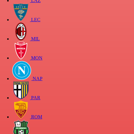
LAZ
LEC
MIL
MON
NAP
PAR
ROM