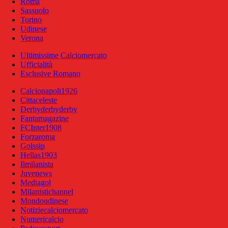
Roma
Sassuolo
Torino
Udinese
Verona
Ultimissime Calciomercato
Ufficialità
Esclusive Romano
Calcionapoli1926
Cittaceleste
Derbyderbyderby
Fantamagazine
FCInter1908
Forzaroma
Golssip
Hellas1903
Ilmilanista
Juvenews
Mediagol
Milanistichannel
Mondoudinese
Notiziecalciomercato
Numericalcio