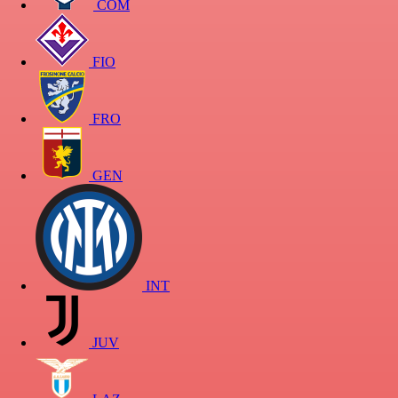
COM
FIO
FRO
GEN
INT
JUV