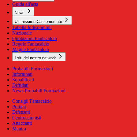
Guida all'asta
News
Ultimissime Calciomercato
Tabella Indisponibili
Nazionale
Quotazioni Fantacalcio
Regole Fantacalcio
Maglie Fantacalcio
I siti del nostro network
Probabili Formazioni
Infortunati
Squalificati
Diffidati
News Probabili Formazioni
Consigli Fantacalcio
Portieri
Difensori
Centrocampisti
Attaccanti
Mantra