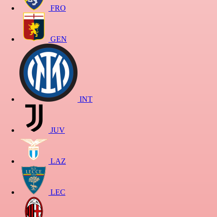
FRO
GEN
INT
JUV
LAZ
LEC