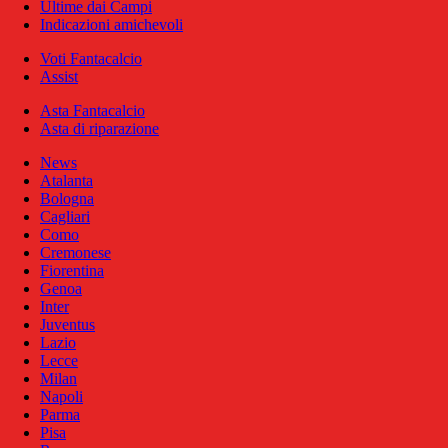
Ultime dai Campi
Indicazioni amichevoli
Voti Fantacalcio
Assist
Asta Fantacalcio
Asta di riparazione
News
Atalanta
Bologna
Cagliari
Como
Cremonese
Fiorentina
Genoa
Inter
Juventus
Lazio
Lecce
Milan
Napoli
Parma
Pisa