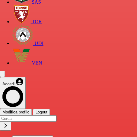
SAS
TOR
UDI
VEN
Accedi
Modifica profilo
Logout