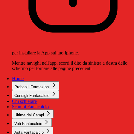
per installare la App sul tuo Iphone.
Mentre navighi nell'app, scorri il dito da sinistra a destra dello
schermo per tornare alle pagine precedenti
Home
Probabili Formazioni
Consigli Fantacalcio
Chi schierare
Scambi Fantacalcio
Ultime dai Campi
Voti Fantacalcio
Asta Fantacalcio