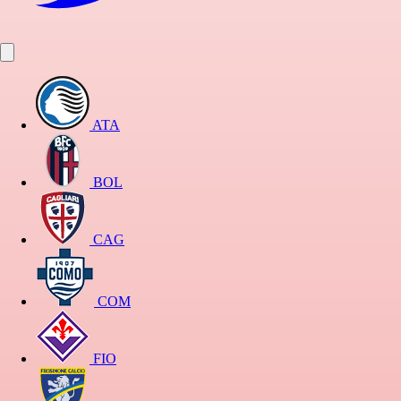
ATA
BOL
CAG
COM
FIO