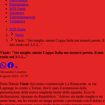
Padovasport
Pianetamilan
SOS Fanta
Toronews
Tuttobolognaweb
Violanews
SOS Fanta
News
Vlasic: "Sto meglio: niente Coppa Italia ma tornerò presto. Il
mio ruolo nel 3-5-2..."
Vlasic: "Sto meglio: niente Coppa Italia ma tornerò presto. Il mio
ruolo nel 3-5-2..."
Alessandro Cosattini
6 agosto 2024 - 23:30
Parla Nikola
Vlasic
dal centro commerciale La Rinascente, in via
Lagrange in centro a Torino, dov'è stato il testimonial della
presentazione della nuova maglietta home della squadra. Ecco le
dichiarazioni, riportate da
Repubblica
: "Adesso sto molto meglio e mi
sento bene, ma ho vissuto un lungo periodo convivendo con il dolore e
ho giocato nonostante avessi molto male: voglio tornare presto.