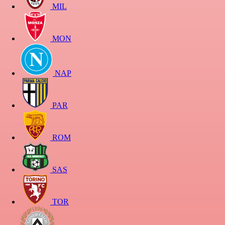
MIL
MON
NAP
PAR
ROM
SAS
TOR