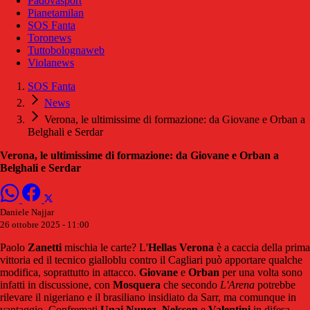
Padovasport
Pianetamilan
SOS Fanta
Toronews
Tuttobolognaweb
Violanews
SOS Fanta
News
Verona, le ultimissime di formazione: da Giovane e Orban a
Belghali e Serdar
Verona, le ultimissime di formazione: da Giovane e Orban a
Belghali e Serdar
Daniele Najjar
26 ottobre 2025 - 11:00
Paolo
Zanetti
mischia le carte? L'
Hellas
Verona
è a caccia della prima
vittoria ed il tecnico gialloblu contro il Cagliari può apportare qualche
modifica, soprattutto in attacco.
Giovane
e
Orban
per una volta sono
infatti in discussione, con
Mosquera
che secondo
L'Arena
potrebbe
rilevare il nigeriano e il brasiliano insidiato da Sarr, ma comunque in
vantaggio. Confremati
Unai Nunez, Nelsson
e
Valentini
in difesa,