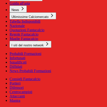
Guida all'asta
News
Ultimissime Calciomercato
Tabella Indisponibili
Nazionale
Quotazioni Fantacalcio
Regole Fantacalcio
Maglie Fantacalcio
I siti del nostro network
Probabili Formazioni
Infortunati
Squalificati
Diffidati
News Probabili Formazioni
Consigli Fantacalcio
Portieri
Difensori
Centrocampisti
Attaccanti
Mantra