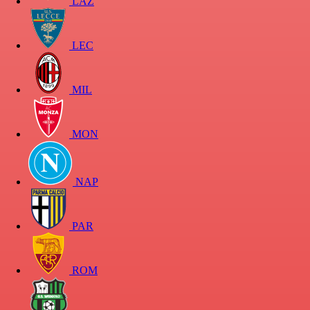
LAZ
LEC
MIL
MON
NAP
PAR
ROM