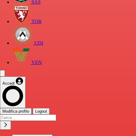
SAS
TOR
UDI
VEN
Accedi
Modifica profilo
Logout