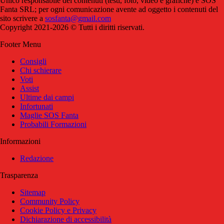
Unico responsabile dei contenuti (testi, foto, video e grafiche) è SOS
Fanta SRL; per ogni comunicazione avente ad oggetto i contenuti del
sito scrivere a
sosfanta@gmail.com
Copyright 2021-2026 © Tutti i diritti riservati.
Footer Menu
Consigli
Chi schierare
Voti
Assist
Ultime dai campi
Infortunati
Maglie SOS Fanta
Probabili Formazioni
Informazioni
Redazione
Trasparenza
Sitemap
Community Policy
Cookie Policy e Privacy
Dichiarazione di accessibilità