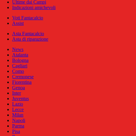
Ultime dai Campi
Indicazioni amichevoli
Voti Fantacalcio
Assist
Asta Fantacalcio
Asta di riparazione
News
Atalanta
Bologna
Cagliari
Como
Cremonese
Fiorentina
Genoa
Inter
Juventus
Lazio
Lecce
Milan
Napoli
Parma
Pisa