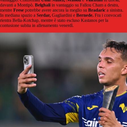
davanti a Montipò.
Belghali
in vantaggio su Fallou Cham a destra,
mentre
Frese
potrebbe avere ancora la meglio su
Bradaric
a sinistra.
In mediana spazio a
Serdar,
Gagliardini e
Bernede.
Fra i convocati
rientra Bella-Kotchap, mentre è stato escluso Kastanos per la
contusione subita in allenamento venerdì.