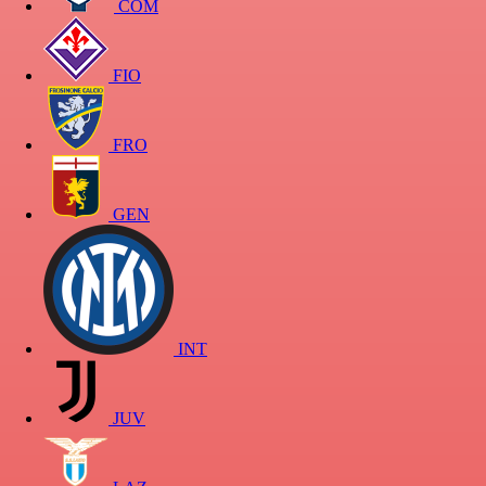
COM
FIO
FRO
GEN
INT
JUV