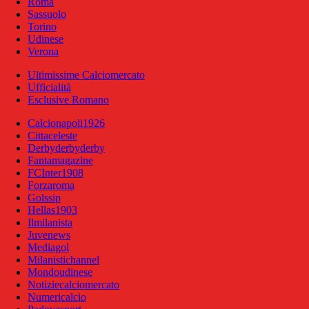
Roma
Sassuolo
Torino
Udinese
Verona
Ultimissime Calciomercato
Ufficialità
Esclusive Romano
Calcionapoli1926
Cittaceleste
Derbyderbyderby
Fantamagazine
FCInter1908
Forzaroma
Golssip
Hellas1903
Ilmilanista
Juvenews
Mediagol
Milanistichannel
Mondoudinese
Notiziecalciomercato
Numericalcio