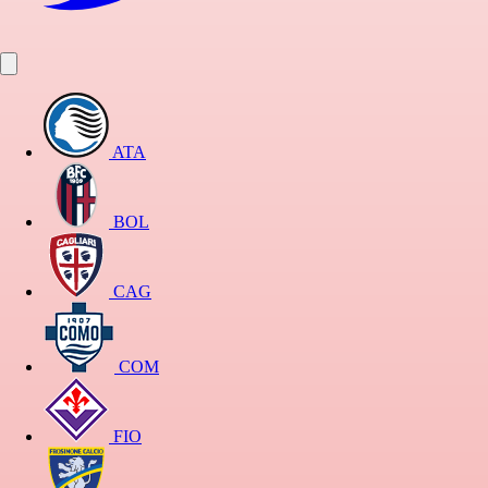
ATA
BOL
CAG
COM
FIO