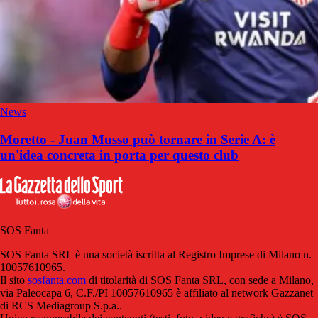
News
Moretto - Juan Musso può tornare in Serie A: è
un'idea concreta in porta per questo club
SOS Fanta
SOS Fanta SRL è una società iscritta al Registro Imprese di Milano n.
10057610965.
Il sito
sosfanta.com
di titolarità di SOS Fanta SRL, con sede a Milano,
via Paleocapa 6, C.F./PI 10057610965 è affiliato al network Gazzanet
di RCS Mediagroup S.p.a..