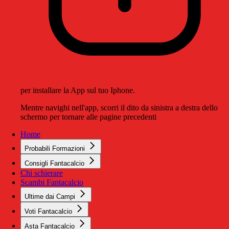
per installare la App sul tuo Iphone.
Mentre navighi nell'app, scorri il dito da sinistra a destra dello
schermo per tornare alle pagine precedenti
Home
Probabili Formazioni
Consigli Fantacalcio
Chi schierare
Scambi Fantacalcio
Ultime dai Campi
Voti Fantacalcio
Asta Fantacalcio