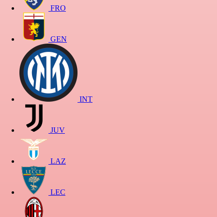
FRO
GEN
INT
JUV
LAZ
LEC