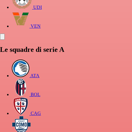
UDI
VEN
Le squadre di serie A
ATA
BOL
CAG