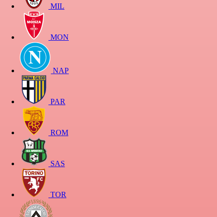
MIL
MON
NAP
PAR
ROM
SAS
TOR