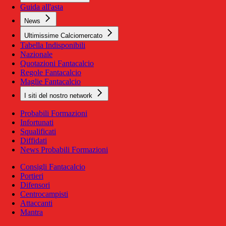
Guida all'asta
News
Ultimissime Calciomercato
Tabella Indisponibili
Nazionale
Quotazioni Fantacalcio
Regole Fantacalcio
Maglie Fantacalcio
I siti del nostro network
Probabili Formazioni
Infortunati
Squalificati
Diffidati
News Probabili Formazioni
Consigli Fantacalcio
Portieri
Difensori
Centrocampisti
Attaccanti
Mantra