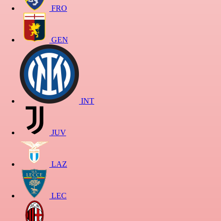
FRO
GEN
INT
JUV
LAZ
LEC