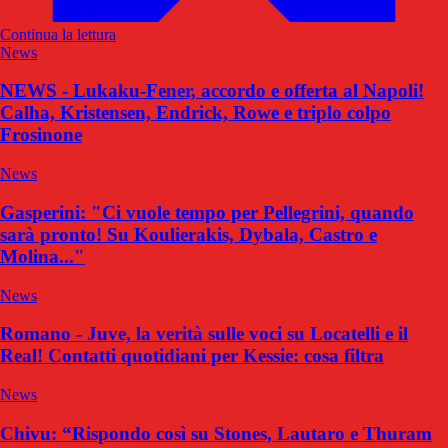
Continua la lettura
News
NEWS - Lukaku-Fener, accordo e offerta al Napoli!
Calha, Kristensen, Endrick, Rowe e triplo colpo
Frosinone
News
Gasperini: "Ci vuole tempo per Pellegrini, quando
sarà pronto! Su Koulierakis, Dybala, Castro e
Molina..."
News
Romano - Juve, la verità sulle voci su Locatelli e il
Real! Contatti quotidiani per Kessie: cosa filtra
News
Chivu: “Rispondo così su Stones, Lautaro e Thuram