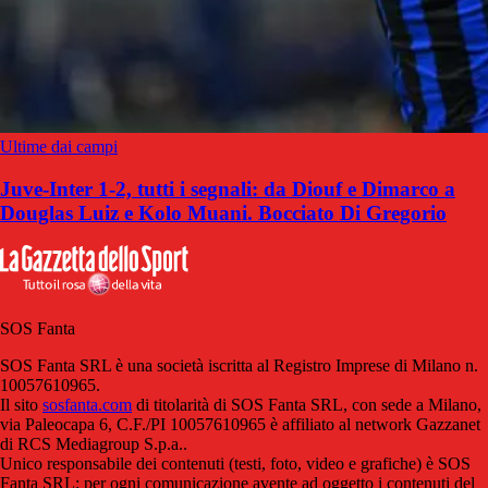
Ultime dai campi
Juve-Inter 1-2, tutti i segnali: da Diouf e Dimarco a
Douglas Luiz e Kolo Muani. Bocciato Di Gregorio
SOS Fanta
SOS Fanta SRL è una società iscritta al Registro Imprese di Milano n.
10057610965.
Il sito
sosfanta.com
di titolarità di SOS Fanta SRL, con sede a Milano,
via Paleocapa 6, C.F./PI 10057610965 è affiliato al network Gazzanet
di RCS Mediagroup S.p.a..
Unico responsabile dei contenuti (testi, foto, video e grafiche) è SOS
Fanta SRL; per ogni comunicazione avente ad oggetto i contenuti del