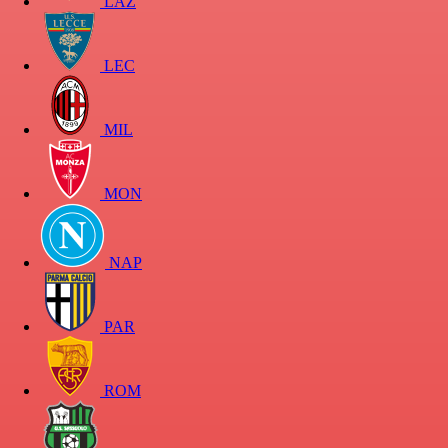
LAZ
LEC
MIL
MON
NAP
PAR
ROM