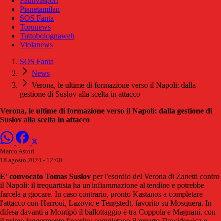
Padovasport
Pianetamilan
SOS Fanta
Toronews
Tuttobolognaweb
Violanews
SOS Fanta
News
Verona, le ultime di formazione verso il Napoli: dalla
gestione di Suslov alla scelta in attacco
Verona, le ultime di formazione verso il Napoli: dalla gestione di
Suslov alla scelta in attacco
Marco Astori
18 agosto 2024 - 12:00
E' convocato Tomas Suslov
per l'esordio del Verona di Zanetti contro
il Napoli: il trequartista ha un'infiammazione al tendine e potrebbe
farcela a giocare. In caso contrario, pronto Kastanos a completare
l'attacco con Harroui, Lazovic e Tengstedt, favorito su Mosquera. In
difesa davanti a Montipò il ballottaggio è tra Coppola e Magnani, con
il primo leggermente favorito: completano il reparto Dawidowicz e