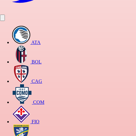
ATA
BOL
CAG
COM
FIO