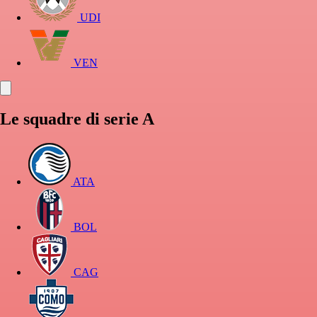
UDI
VEN
Le squadre di serie A
ATA
BOL
CAG