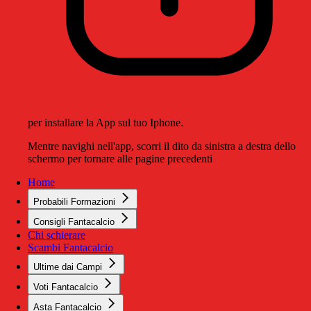
per installare la App sul tuo Iphone.
Mentre navighi nell'app, scorri il dito da sinistra a destra dello
schermo per tornare alle pagine precedenti
Home
Probabili Formazioni
Consigli Fantacalcio
Chi schierare
Scambi Fantacalcio
Ultime dai Campi
Voti Fantacalcio
Asta Fantacalcio