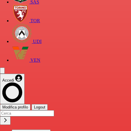
SAS
TOR
UDI
VEN
Accedi
Modifica profilo
Logout