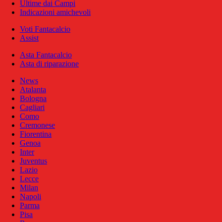
Ultime dai Campi
Indicazioni amichevoli
Voti Fantacalcio
Assist
Asta Fantacalcio
Asta di riparazione
News
Atalanta
Bologna
Cagliari
Como
Cremonese
Fiorentina
Genoa
Inter
Juventus
Lazio
Lecce
Milan
Napoli
Parma
Pisa