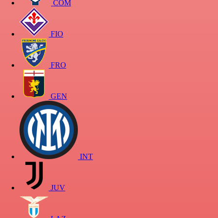
COM
FIO
FRO
GEN
INT
JUV