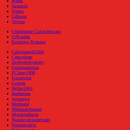
Roma
Sassuolo
Torino
Udinese
Verona
Ultimissime Calciomercato
Ufficialità
Esclusive Romano
Calcionapoli1926
Cittaceleste
Derbyderbyderby
Fantamagazine
FCInter1908
Forzaroma
Golssip
Hellas1903
Ilmilanista
Juvenews
Mediagol
Milanistichannel
Mondoudinese
Notiziecalciomercato
Numericalcio