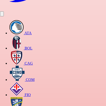
ATA
BOL
CAG
COM
FIO