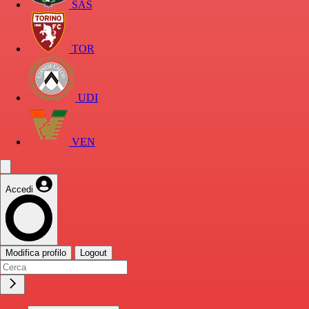
SAS
TOR
UDI
VEN
Accedi
Modifica profilo
Logout