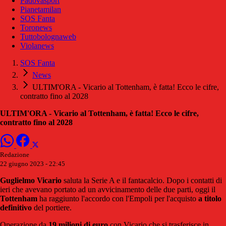
Padovasport
Pianetamilan
SOS Fanta
Toronews
Tuttobolognaweb
Violanews
SOS Fanta
News
ULTIM'ORA - Vicario al Tottenham, è fatta! Ecco le cifre,
contratto fino al 2028
ULTIM'ORA - Vicario al Tottenham, è fatta! Ecco le cifre,
contratto fino al 2028
Redazione
22 giugno 2023 - 22:45
Guglielmo
Vicario
saluta la Serie A e il fantacalcio. Dopo i contatti di
ieri che avevano portato ad un avvicinamento delle due parti, oggi il
Tottenham
ha raggiunto l'accordo con l'Empoli per l'acquisto
a titolo
definitivo
del portiere.
Operazione da
19 milioni di euro
con Vicario che si trasferisce in