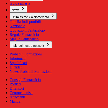
Guida all'asta
News
Ultimissime Calciomercato
Tabella Indisponibili
Nazionale
Quotazioni Fantacalcio
Regole Fantacalcio
Maglie Fantacalcio
I siti del nostro network
Probabili Formazioni
Infortunati
Squalificati
Diffidati
News Probabili Formazioni
Consigli Fantacalcio
Portieri
Difensori
Centrocampisti
Attaccanti
Mantra