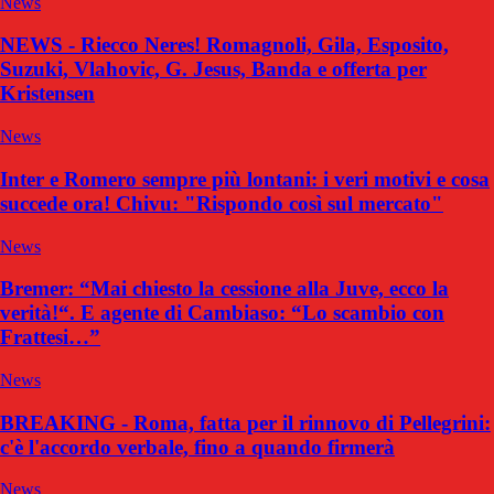
News
NEWS - Riecco Neres! Romagnoli, Gila, Esposito,
Suzuki, Vlahovic, G. Jesus, Banda e offerta per
Kristensen
News
Inter e Romero sempre più lontani: i veri motivi e cosa
succede ora! Chivu: "Rispondo così sul mercato"
News
Bremer: “Mai chiesto la cessione alla Juve, ecco la
verità!“. E agente di Cambiaso: “Lo scambio con
Frattesi…”
News
BREAKING - Roma, fatta per il rinnovo di Pellegrini:
c'è l'accordo verbale, fino a quando firmerà
News