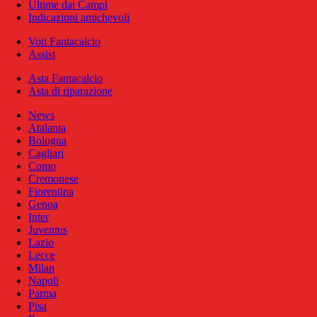
Ultime dai Campi
Indicazioni amichevoli
Voti Fantacalcio
Assist
Asta Fantacalcio
Asta di riparazione
News
Atalanta
Bologna
Cagliari
Como
Cremonese
Fiorentina
Genoa
Inter
Juventus
Lazio
Lecce
Milan
Napoli
Parma
Pisa