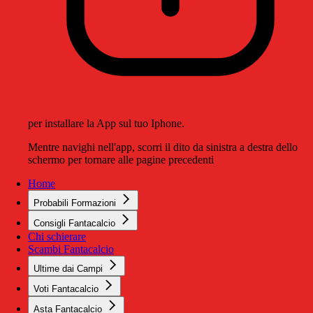
per installare la App sul tuo Iphone.
Mentre navighi nell'app, scorri il dito da sinistra a destra dello
schermo per tornare alle pagine precedenti
Home
Probabili Formazioni
Consigli Fantacalcio
Chi schierare
Scambi Fantacalcio
Ultime dai Campi
Voti Fantacalcio
Asta Fantacalcio