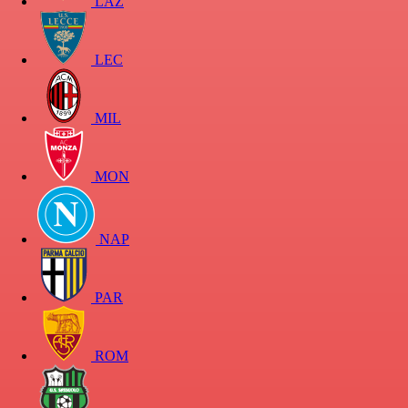
LAZ
LEC
MIL
MON
NAP
PAR
ROM