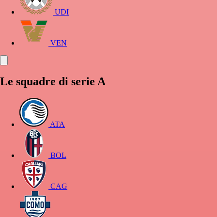
UDI
VEN
Le squadre di serie A
ATA
BOL
CAG