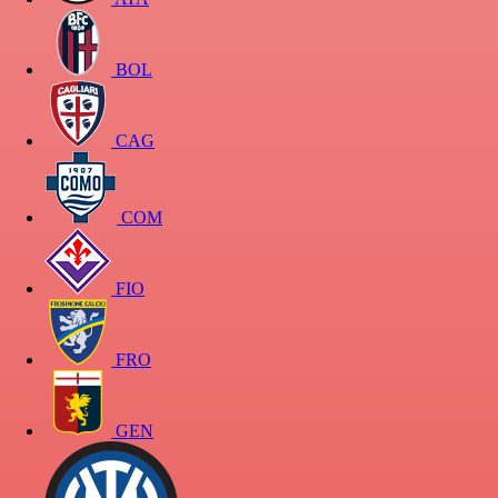
BOL
CAG
COM
FIO
FRO
GEN