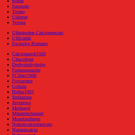
Roma
Sassuolo
Torino
Udinese
Verona
Ultimissime Calciomercato
Ufficialità
Esclusive Romano
Calcionapoli1926
Cittaceleste
Derbyderbyderby
Fantamagazine
FCInter1908
Forzaroma
Golssip
Hellas1903
Ilmilanista
Juvenews
Mediagol
Milanistichannel
Mondoudinese
Notiziecalciomercato
Numericalcio