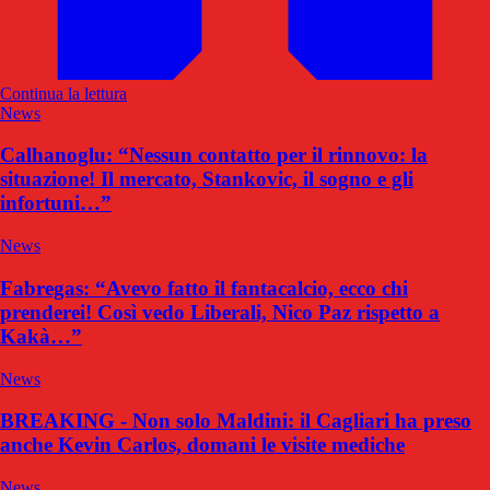
Continua la lettura
News
Calhanoglu: “Nessun contatto per il rinnovo: la
situazione! Il mercato, Stankovic, il sogno e gli
infortuni…”
News
Fabregas: “Avevo fatto il fantacalcio, ecco chi
prenderei! Così vedo Liberali, Nico Paz rispetto a
Kakà…”
News
BREAKING - Non solo Maldini: il Cagliari ha preso
anche Kevin Carlos, domani le visite mediche
News