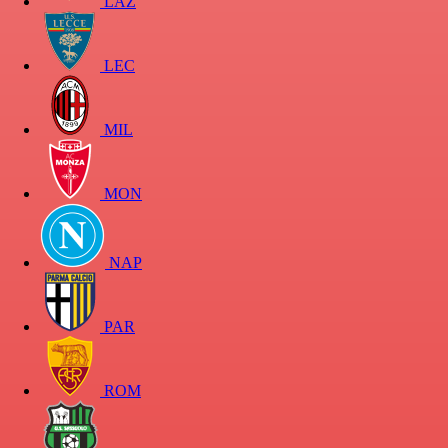
LAZ
LEC
MIL
MON
NAP
PAR
ROM