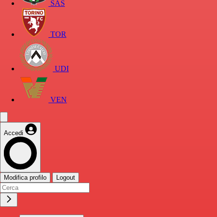
SAS
TOR
UDI
VEN
Accedi
Modifica profilo
Logout