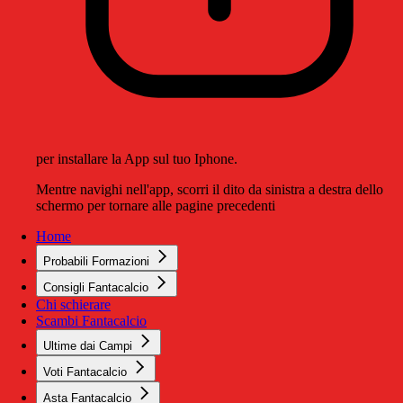
per installare la App sul tuo Iphone.
Mentre navighi nell'app, scorri il dito da sinistra a destra dello
schermo per tornare alle pagine precedenti
Home
Probabili Formazioni
Consigli Fantacalcio
Chi schierare
Scambi Fantacalcio
Ultime dai Campi
Voti Fantacalcio
Asta Fantacalcio