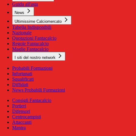
Guida all'asta
News
Ultimissime Calciomercato
Tabella Indisponibili
Nazionale
Quotazioni Fantacalcio
Regole Fantacalcio
Maglie Fantacalcio
I siti del nostro network
Probabili Formazioni
Infortunati
Squalificati
Diffidati
News Probabili Formazioni
Consigli Fantacalcio
Portieri
Difensori
Centrocampisti
Attaccanti
Mantra