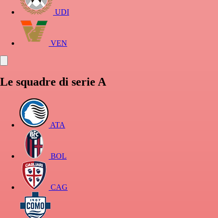
UDI
VEN
Le squadre di serie A
ATA
BOL
CAG