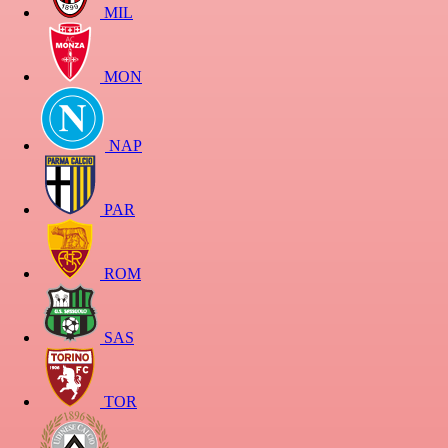
MIL
MON
NAP
PAR
ROM
SAS
TOR