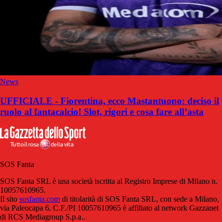
News
UFFICIALE - Fiorentina, ecco Mastantuono: deciso il
ruolo al fantacalcio! Slot, rigori e cosa fare all’asta
SOS Fanta
SOS Fanta SRL è una società iscritta al Registro Imprese di Milano n.
10057610965.
Il sito
sosfanta.com
di titolarità di SOS Fanta SRL, con sede a Milano,
via Paleocapa 6, C.F./PI 10057610965 è affiliato al network Gazzanet
di RCS Mediagroup S.p.a..