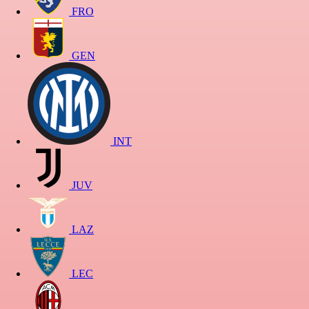
FRO
GEN
INT
JUV
LAZ
LEC