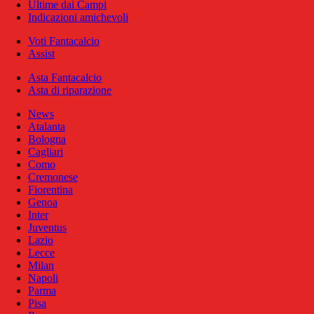
Ultime dai Campi
Indicazioni amichevoli
Voti Fantacalcio
Assist
Asta Fantacalcio
Asta di riparazione
News
Atalanta
Bologna
Cagliari
Como
Cremonese
Fiorentina
Genoa
Inter
Juventus
Lazio
Lecce
Milan
Napoli
Parma
Pisa