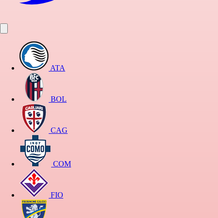
ATA
BOL
CAG
COM
FIO