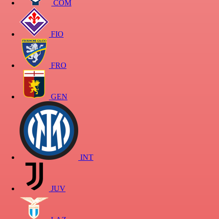
COM
FIO
FRO
GEN
INT
JUV