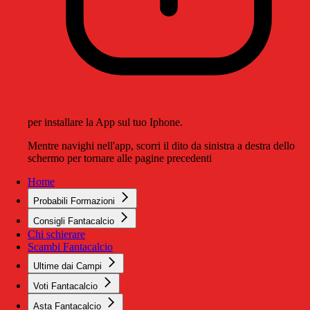
per installare la App sul tuo Iphone.
Mentre navighi nell'app, scorri il dito da sinistra a destra dello
schermo per tornare alle pagine precedenti
Home
Probabili Formazioni
Consigli Fantacalcio
Chi schierare
Scambi Fantacalcio
Ultime dai Campi
Voti Fantacalcio
Asta Fantacalcio