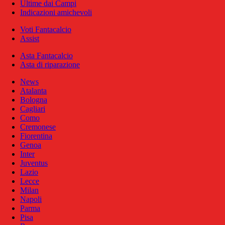
Ultime dai Campi
Indicazioni amichevoli
Voti Fantacalcio
Assist
Asta Fantacalcio
Asta di riparazione
News
Atalanta
Bologna
Cagliari
Como
Cremonese
Fiorentina
Genoa
Inter
Juventus
Lazio
Lecce
Milan
Napoli
Parma
Pisa