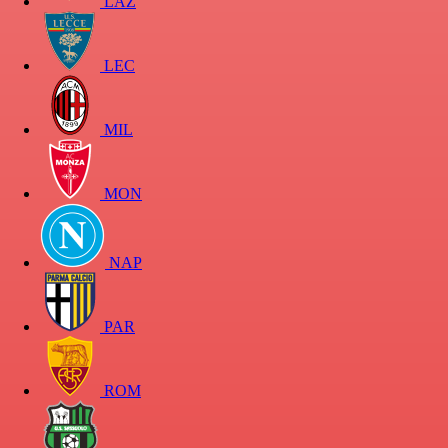
LAZ
LEC
MIL
MON
NAP
PAR
ROM