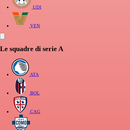
UDI
VEN
Le squadre di serie A
ATA
BOL
CAG