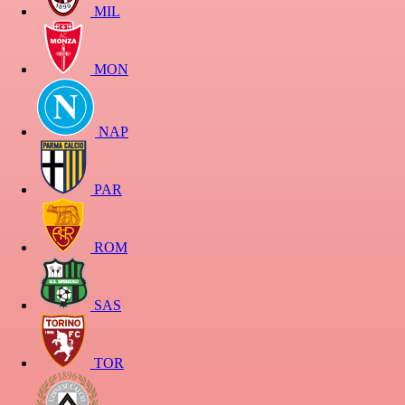
MIL
MON
NAP
PAR
ROM
SAS
TOR