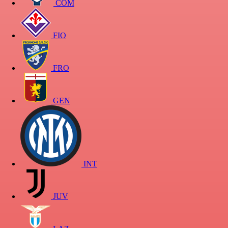
COM
FIO
FRO
GEN
INT
JUV