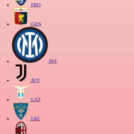
FRO
GEN
INT
JUV
LAZ
LEC