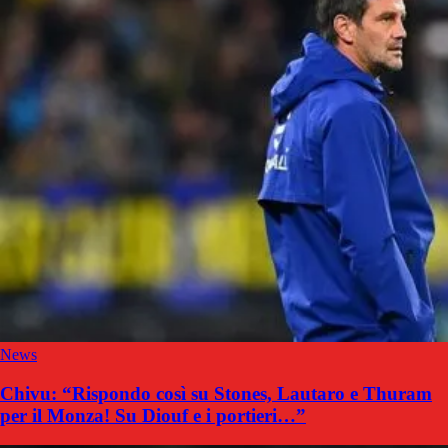
News
Chivu: “Rispondo così su Stones, Lautaro e Thuram
per il Monza! Su Diouf e i portieri…”