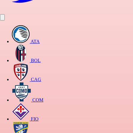
ATA
BOL
CAG
COM
FIO