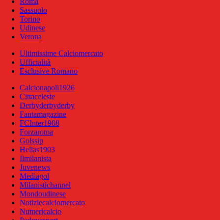
Roma
Sassuolo
Torino
Udinese
Verona
Ultimissime Calciomercato
Ufficialità
Esclusive Romano
Calcionapoli1926
Cittaceleste
Derbyderbyderby
Fantamagazine
FCInter1908
Forzaroma
Golssip
Hellas1903
Ilmilanista
Juvenews
Mediagol
Milanistichannel
Mondoudinese
Notiziecalciomercato
Numericalcio