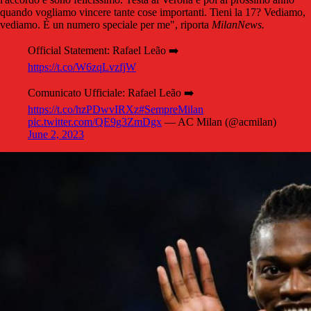
quando vogliamo vincere tante cose importanti. Tieni la 17? Vediamo,
vediamo. È un numero speciale per me", riporta
MilanNews.
Official Statement: Rafael Leão ➡️
https://t.co/W6zqLvzfjW
Comunicato Ufficiale: Rafael Leão ➡️
https://t.co/hzPDwvIRXz
#SempreMilan
pic.twitter.com/QE9g3ZmDgx
— AC Milan (@acmilan)
June 2, 2023