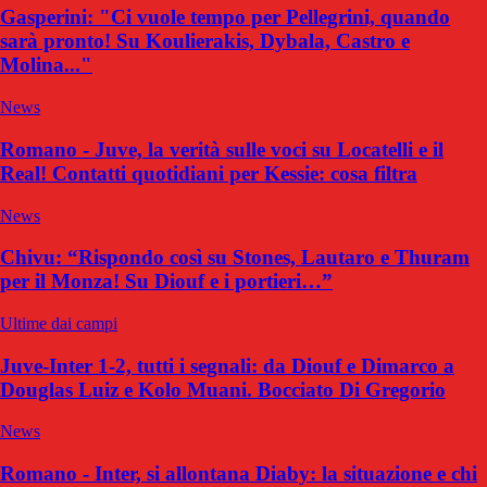
Gasperini: "Ci vuole tempo per Pellegrini, quando
sarà pronto! Su Koulierakis, Dybala, Castro e
Molina..."
News
Romano - Juve, la verità sulle voci su Locatelli e il
Real! Contatti quotidiani per Kessie: cosa filtra
News
Chivu: “Rispondo così su Stones, Lautaro e Thuram
per il Monza! Su Diouf e i portieri…”
Ultime dai campi
Juve-Inter 1-2, tutti i segnali: da Diouf e Dimarco a
Douglas Luiz e Kolo Muani. Bocciato Di Gregorio
News
Romano - Inter, si allontana Diaby: la situazione e chi