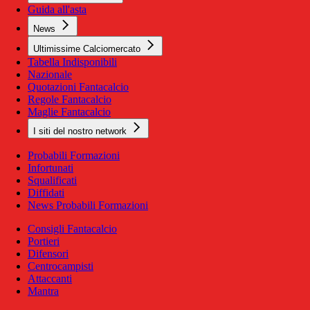
Guida all'asta
News
Ultimissime Calciomercato
Tabella Indisponibili
Nazionale
Quotazioni Fantacalcio
Regole Fantacalcio
Maglie Fantacalcio
I siti del nostro network
Probabili Formazioni
Infortunati
Squalificati
Diffidati
News Probabili Formazioni
Consigli Fantacalcio
Portieri
Difensori
Centrocampisti
Attaccanti
Mantra