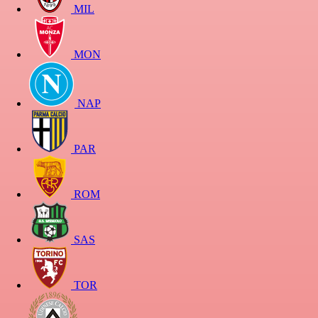
MIL
MON
NAP
PAR
ROM
SAS
TOR