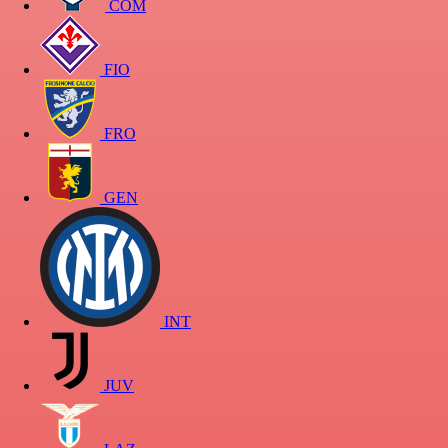
COM
FIO
FRO
GEN
INT
JUV