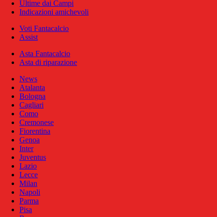
Ultime dai Campi
Indicazioni amichevoli
Voti Fantacalcio
Assist
Asta Fantacalcio
Asta di riparazione
News
Atalanta
Bologna
Cagliari
Como
Cremonese
Fiorentina
Genoa
Inter
Juventus
Lazio
Lecce
Milan
Napoli
Parma
Pisa