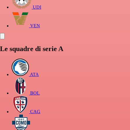
UDI
VEN
Le squadre di serie A
ATA
BOL
CAG