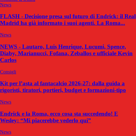
News
FLASH - Decisione presa sul futuro di Endrick: il Real
Madrid ha già informato i suoi agenti. La Roma...
News
NEWS - Lautaro, Luis Henrique, Lucumi, Spence,
Diaby, Marianucci, Fofana, Zeballos e ufficiale Kevin
Carlos
Consigli
Kit per l’asta al fantacalcio 2026-27: dalla guida a
rigoristi, tiratori, portieri, budget e formazioni-tipo
News
Endrick e la Roma, ecco cosa sta succedendo! E
Wesley: “Mi piacerebbe vederlo qui”
News