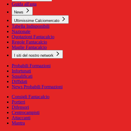
Guida all'asta
News
Ultimissime Calciomercato
Tabella Indisponibili
Nazionale
Quotazioni Fantacalcio
Regole Fantacalcio
Maglie Fantacalcio
I siti del nostro network
Probabili Formazioni
Infortunati
Squalificati
Diffidati
News Probabili Formazioni
Consigli Fantacalcio
Portieri
Difensori
Centrocampisti
Attaccanti
Mantra