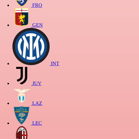
FRO
GEN
INT
JUV
LAZ
LEC