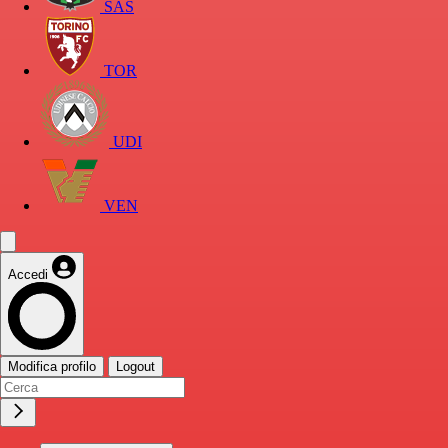
SAS
TOR
UDI
VEN
Accedi
Modifica profilo
Logout