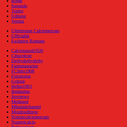
Roma
Sassuolo
Torino
Udinese
Verona
Ultimissime Calciomercato
Ufficialità
Esclusive Romano
Calcionapoli1926
Cittaceleste
Derbyderbyderby
Fantamagazine
FCInter1908
Forzaroma
Golssip
Hellas1903
Ilmilanista
Juvenews
Mediagol
Milanistichannel
Mondoudinese
Notiziecalciomercato
Numericalcio