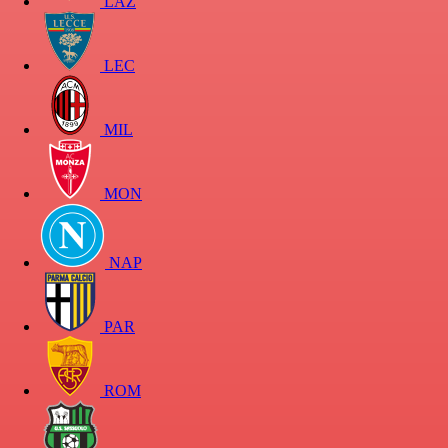
LAZ
LEC
MIL
MON
NAP
PAR
ROM