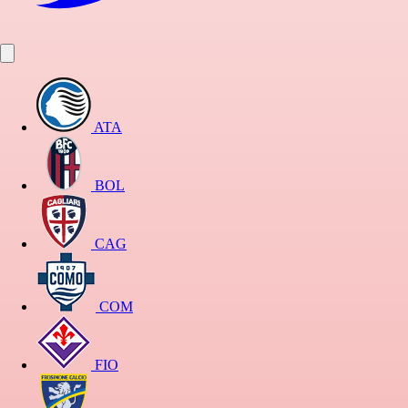
ATA
BOL
CAG
COM
FIO