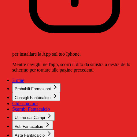
per installare la App sul tuo Iphone.
Mentre navighi nell'app, scorri il dito da sinistra a destra dello
schermo per tornare alle pagine precedenti
Home
Probabili Formazioni
Consigli Fantacalcio
Chi schierare
Scambi Fantacalcio
Ultime dai Campi
Voti Fantacalcio
Asta Fantacalcio