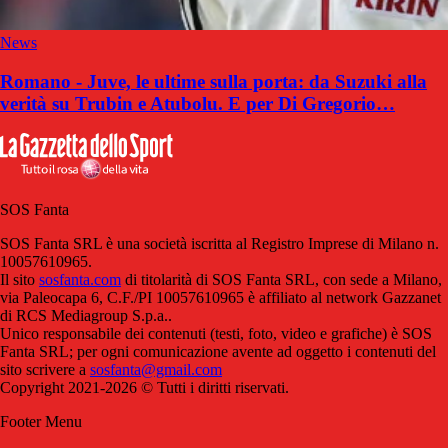
News
Romano - Juve, le ultime sulla porta: da Suzuki alla
verità su Trubin e Atubolu. E per Di Gregorio…
SOS Fanta
SOS Fanta SRL è una società iscritta al Registro Imprese di Milano n.
10057610965.
Il sito
sosfanta.com
di titolarità di SOS Fanta SRL, con sede a Milano,
via Paleocapa 6, C.F./PI 10057610965 è affiliato al network Gazzanet
di RCS Mediagroup S.p.a..
Unico responsabile dei contenuti (testi, foto, video e grafiche) è SOS
Fanta SRL; per ogni comunicazione avente ad oggetto i contenuti del
sito scrivere a
sosfanta@gmail.com
Copyright 2021-2026 © Tutti i diritti riservati.
Footer Menu