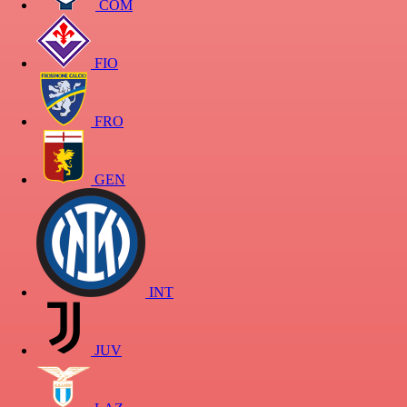
COM
FIO
FRO
GEN
INT
JUV