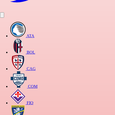
ATA
BOL
CAG
COM
FIO