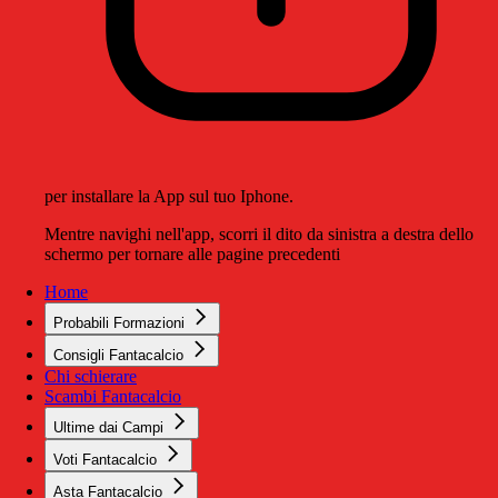
per installare la App sul tuo Iphone.
Mentre navighi nell'app, scorri il dito da sinistra a destra dello
schermo per tornare alle pagine precedenti
Home
Probabili Formazioni
Consigli Fantacalcio
Chi schierare
Scambi Fantacalcio
Ultime dai Campi
Voti Fantacalcio
Asta Fantacalcio