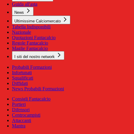
Guida all'asta
News
Ultimissime Calciomercato
Tabella Indisponibili
Nazionale
Quotazioni Fantacalcio
Regole Fantacalcio
Maglie Fantacalcio
I siti del nostro network
Probabili Formazioni
Infortunati
Squalificati
Diffidati
News Probabili Formazioni
Consigli Fantacalcio
Portieri
Difensori
Centrocampisti
Attaccanti
Mantra