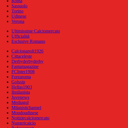
Roma
Sassuolo
Torino
Udinese
Verona
Ultimissime Calciomercato
Ufficialità
Esclusive Romano
Calcionapoli1926
Cittaceleste
Derbyderbyderby
Fantamagazine
FCInter1908
Forzaroma
Golssip
Hellas1903
Ilmilanista
Juvenews
Mediagol
Milanistichannel
Mondoudinese
Notiziecalciomercato
Numericalcio