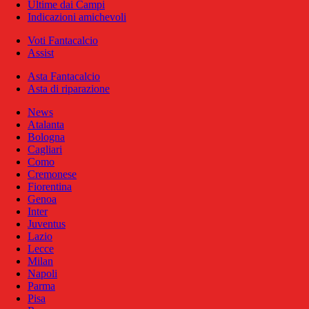
Ultime dai Campi
Indicazioni amichevoli
Voti Fantacalcio
Assist
Asta Fantacalcio
Asta di riparazione
News
Atalanta
Bologna
Cagliari
Como
Cremonese
Fiorentina
Genoa
Inter
Juventus
Lazio
Lecce
Milan
Napoli
Parma
Pisa