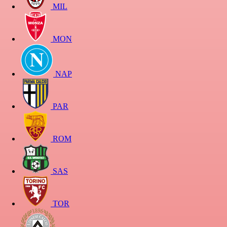
MIL
MON
NAP
PAR
ROM
SAS
TOR