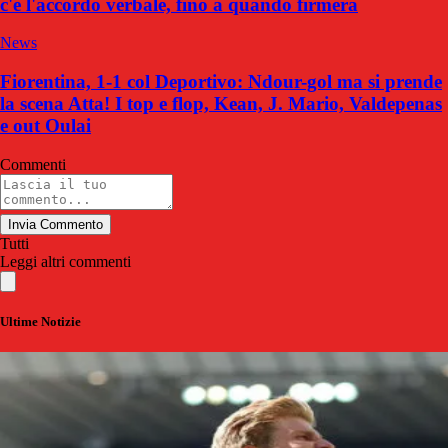
c'è l'accordo verbale, fino a quando firmerà
News
Fiorentina, 1-1 col Deportivo: Ndour-gol ma si prende
la scena Atta! I top e flop, Kean, J. Mario, Valdepenas
e out Oulai
Commenti
Invia Commento
Tutti
Leggi altri commenti
Ultime Notizie