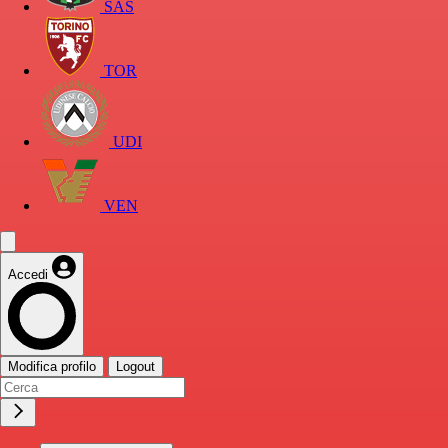
SAS
TOR
UDI
VEN
Accedi
Modifica profilo
Logout