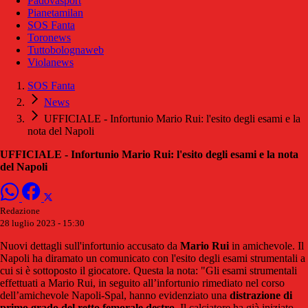
Padovasport
Pianetamilan
SOS Fanta
Toronews
Tuttobolognaweb
Violanews
SOS Fanta
News
UFFICIALE - Infortunio Mario Rui: l'esito degli esami e la
nota del Napoli
UFFICIALE - Infortunio Mario Rui: l'esito degli esami e la nota
del Napoli
Redazione
28 luglio 2023 - 15:30
Nuovi dettagli sull'infortunio accusato da
Mario Rui
in amichevole. Il
Napoli ha diramato un comunicato con l'esito degli esami strumentali a
cui si è sottoposto il giocatore. Questa la nota: "Gli esami strumentali
effettuati a Mario Rui, in seguito all’infortunio rimediato nel corso
dell’amichevole Napoli-Spal, hanno evidenziato una
distrazione di
primo grado del retto femorale destro
. Il calciatore ha già iniziato