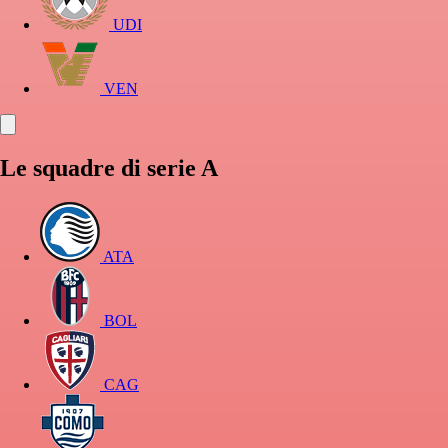
UDI
VEN
Le squadre di serie A
ATA
BOL
CAG