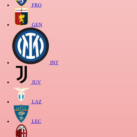
FRO
GEN
INT
JUV
LAZ
LEC