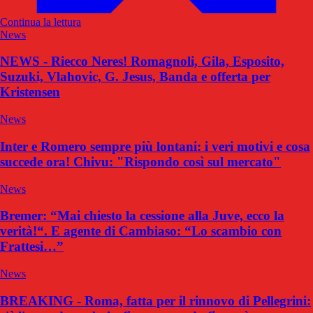
Continua la lettura
News
NEWS - Riecco Neres! Romagnoli, Gila, Esposito,
Suzuki, Vlahovic, G. Jesus, Banda e offerta per
Kristensen
News
Inter e Romero sempre più lontani: i veri motivi e cosa
succede ora! Chivu: "Rispondo così sul mercato"
News
Bremer: “Mai chiesto la cessione alla Juve, ecco la
verità!“. E agente di Cambiaso: “Lo scambio con
Frattesi…”
News
BREAKING - Roma, fatta per il rinnovo di Pellegrini: