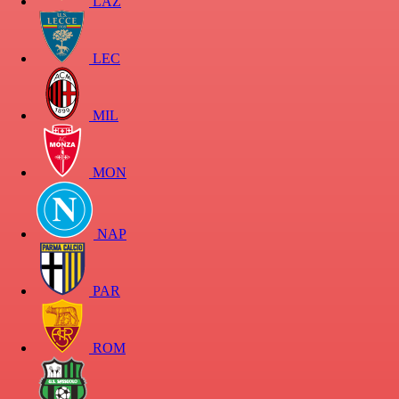
LAZ
LEC
MIL
MON
NAP
PAR
ROM