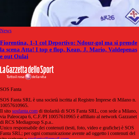
News
Fiorentina, 1-1 col Deportivo: Ndour-gol ma si prende
la scena Atta! I top e flop, Kean, J. Mario, Valdepenas
e out Oulai
SOS Fanta
SOS Fanta SRL è una società iscritta al Registro Imprese di Milano n.
10057610965.
Il sito
sosfanta.com
di titolarità di SOS Fanta SRL, con sede a Milano,
via Paleocapa 6, C.F./PI 10057610965 è affiliato al network Gazzanet
di RCS Mediagroup S.p.a..
Unico responsabile dei contenuti (testi, foto, video e grafiche) è SOS
Fanta SRL; per ogni comunicazione avente ad oggetto i contenuti del
sito scrivere a
sosfanta@gmail.com