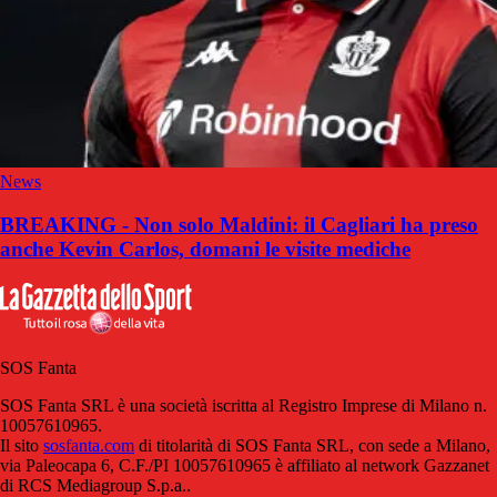
News
BREAKING - Non solo Maldini: il Cagliari ha preso
anche Kevin Carlos, domani le visite mediche
SOS Fanta
SOS Fanta SRL è una società iscritta al Registro Imprese di Milano n.
10057610965.
Il sito
sosfanta.com
di titolarità di SOS Fanta SRL, con sede a Milano,
via Paleocapa 6, C.F./PI 10057610965 è affiliato al network Gazzanet
di RCS Mediagroup S.p.a..