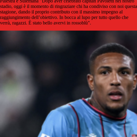
Palestra e Sulemana "Dopo aver celebrato capitan Pavoletti nel nostro
stadio, oggi è il momento di ringraziare chi ha condiviso con noi questa
stagione, dando il proprio contributo con il massimo impegno al
raggiungimento dell’obiettivo. In bocca al lupo per tutto quello che
verrà, ragazzi. È stato bello avervi in rossoblù".