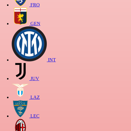
FRO
GEN
INT
JUV
LAZ
LEC