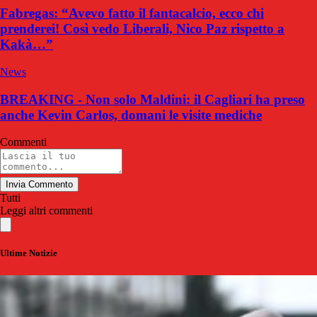
Fabregas: “Avevo fatto il fantacalcio, ecco chi
prenderei! Così vedo Liberali, Nico Paz rispetto a
Kakà…”
News
BREAKING - Non solo Maldini: il Cagliari ha preso
anche Kevin Carlos, domani le visite mediche
Commenti
Invia Commento
Tutti
Leggi altri commenti
Ultime Notizie