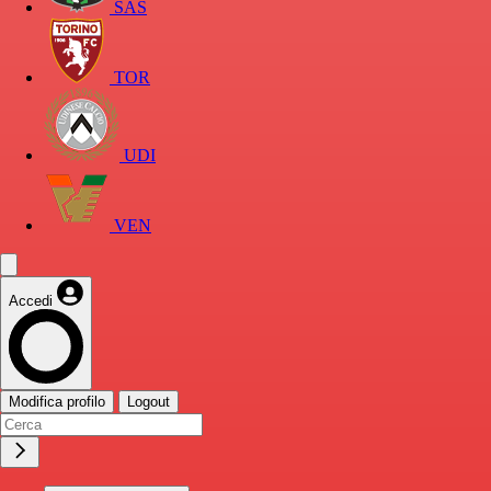
SAS
TOR
UDI
VEN
Accedi
Modifica profilo
Logout