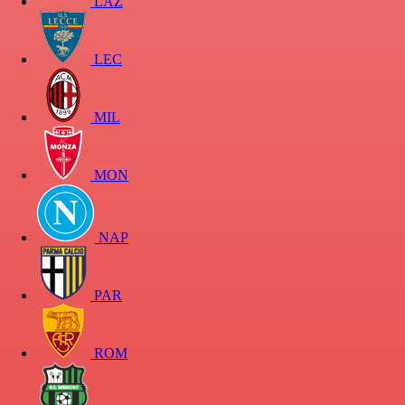
LAZ
LEC
MIL
MON
NAP
PAR
ROM