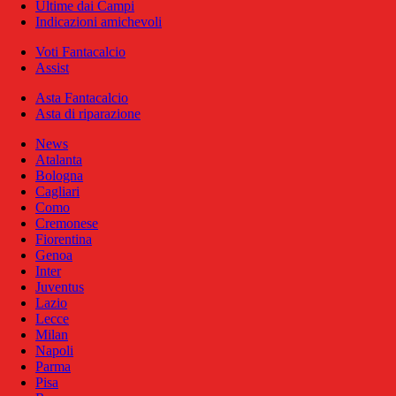
Ultime dai Campi
Indicazioni amichevoli
Voti Fantacalcio
Assist
Asta Fantacalcio
Asta di riparazione
News
Atalanta
Bologna
Cagliari
Como
Cremonese
Fiorentina
Genoa
Inter
Juventus
Lazio
Lecce
Milan
Napoli
Parma
Pisa