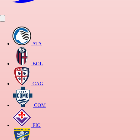
ATA
BOL
CAG
COM
FIO