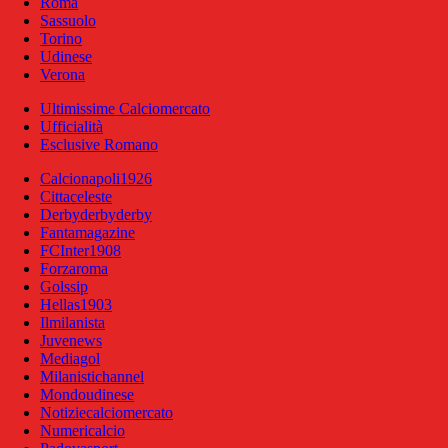
Roma
Sassuolo
Torino
Udinese
Verona
Ultimissime Calciomercato
Ufficialità
Esclusive Romano
Calcionapoli1926
Cittaceleste
Derbyderbyderby
Fantamagazine
FCInter1908
Forzaroma
Golssip
Hellas1903
Ilmilanista
Juvenews
Mediagol
Milanistichannel
Mondoudinese
Notiziecalciomercato
Numericalcio