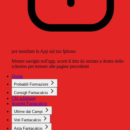
per installare la App sul tuo Iphone.
Mentre navighi nell'app, scorri il dito da sinistra a destra dello
schermo per tornare alle pagine precedenti
Home
Probabili Formazioni
Consigli Fantacalcio
Chi schierare
Scambi Fantacalcio
Ultime dai Campi
Voti Fantacalcio
Asta Fantacalcio