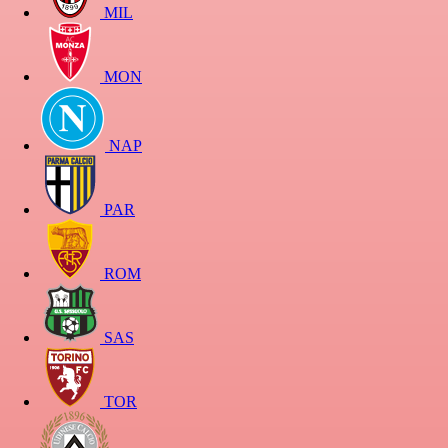
MIL
MON
NAP
PAR
ROM
SAS
TOR