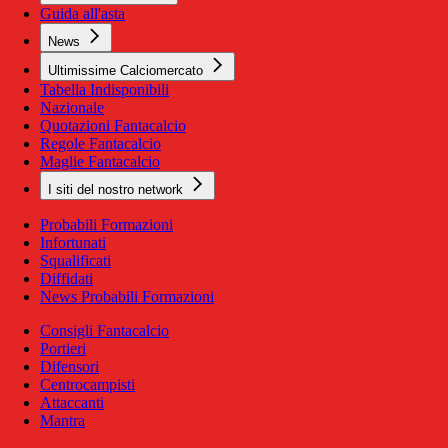
Guida all'asta
News
Ultimissime Calciomercato
Tabella Indisponibili
Nazionale
Quotazioni Fantacalcio
Regole Fantacalcio
Maglie Fantacalcio
I siti del nostro network
Probabili Formazioni
Infortunati
Squalificati
Diffidati
News Probabili Formazioni
Consigli Fantacalcio
Portieri
Difensori
Centrocampisti
Attaccanti
Mantra