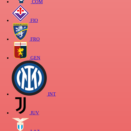
COM
FIO
FRO
GEN
INT
JUV